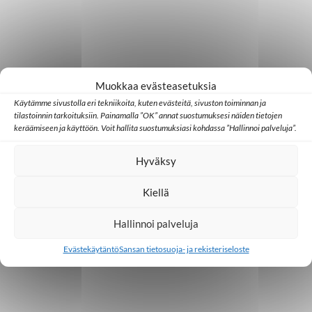
Muokkaa evästeasetuksia
Käytämme sivustolla eri tekniikoita, kuten evästeitä, sivuston toiminnan ja
tilastoinnin tarkoituksiin. Painamalla ”OK” annat suostumuksesi näiden tietojen
keräämiseen ja käyttöön. Voit hallita suostumuksiasi kohdassa ”Hallinnoi palveluja”.
Hyväksy
Kiellä
Hallinnoi palveluja
Evästekäytäntö
Sansan tietosuoja- ja rekisteriseloste