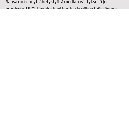
Sansa on tehnyt lähetystyötä median välityksellä jo
vuodesta 1973. Evankeliumi kuuluu ja näkyy työssämme
radioaalloilla, televisiossa, verkossa ja sosiaalisessa
mediassa ympäri maailman. Kohtaamme ihmisen hänen
omalla kielellään, aidosti arjen keskellä.
Mediapankki
➔
Sansan materiaali
➔
Raamattu kannesta kanteen materiaali
➔
Toivoa naisille materiaali
Medialähetys Sanansaattajat ry
Y-tunnus: 0202008-0
Medialähetys Sanansaattajat ry
Munckinkatu 67, 05800 Hyvinkää