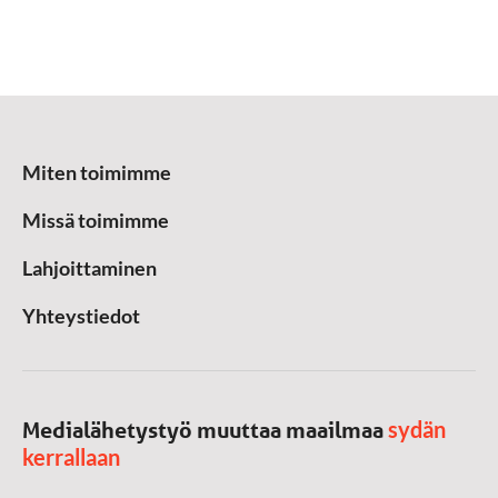
Miten toimimme
Missä toimimme
Lahjoittaminen
Yhteystiedot
sydän
Medialähetystyö muuttaa maailmaa
kerrallaan