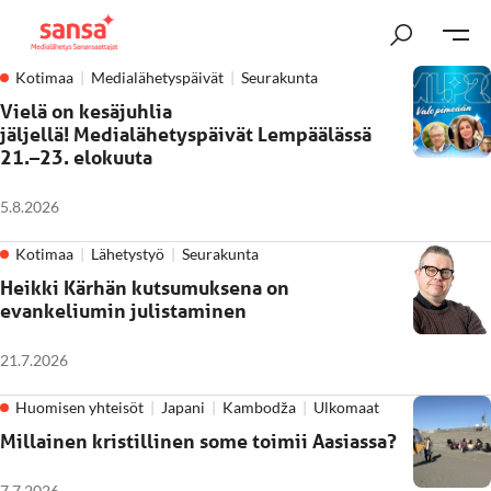
Kotimaa
Medialähetyspäivät
Seurakunta
Vielä on kesäjuhlia
jäljellä! Medialähetyspäivät Lempäälässä
21.–23. elokuuta
5.8.2026
Kotimaa
Lähetystyö
Seurakunta
Heikki Kärhän kutsumuksena on
evankeliumin julistaminen
21.7.2026
Huomisen yhteisöt
Japani
Kambodža
Ulkomaat
Millainen kristillinen some toimii Aasiassa?
7.7.2026