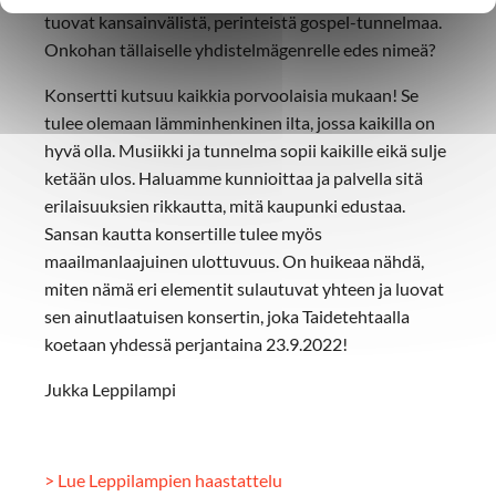
tuovat kansainvälistä, perinteistä gospel-tunnelmaa.
Onkohan tällaiselle yhdistelmägenrelle edes nimeä?
Konsertti kutsuu kaikkia porvoolaisia mukaan! Se
tulee olemaan lämminhenkinen ilta, jossa kaikilla on
hyvä olla. Musiikki ja tunnelma sopii kaikille eikä sulje
ketään ulos. Haluamme kunnioittaa ja palvella sitä
erilaisuuksien rikkautta, mitä kaupunki edustaa.
Sansan kautta konsertille tulee myös
maailmanlaajuinen ulottuvuus. On huikeaa nähdä,
miten nämä eri elementit sulautuvat yhteen ja luovat
sen ainutlaatuisen konsertin, joka Taidetehtaalla
koetaan yhdessä perjantaina 23.9.2022!
Jukka Leppilampi
> Lue Leppilampien haastattelu