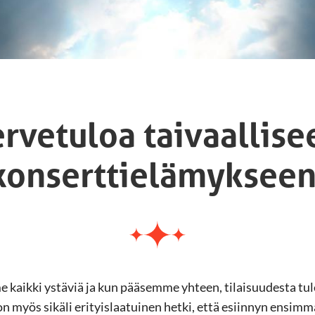
ervetuloa taivaallise
konserttielämykseen
 kaikki ystäviä ja kun pääsemme yhteen, tilaisuudesta tul
on myös sikäli erityislaatuinen hetki, että esiinnyn ensimm