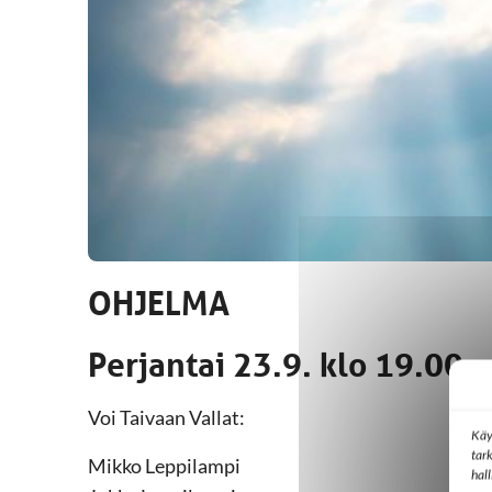
OHJELMA
Perjantai 23.9. klo 19.00
Voi Taivaan Vallat:
Käy
tar
Mikko Leppilampi
hal