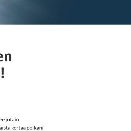
en
!
ee jotain
äistä kertaa poikani