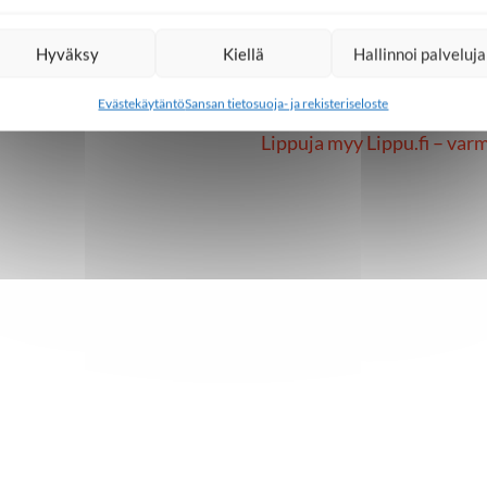
www.taidetehdas.fi
Hyväksy
Kiellä
Hallinnoi palveluja
Liput
Evästekäytäntö
Sansan tietosuoja- ja rekisteriseloste
Lippuja myy Lippu.fi – var