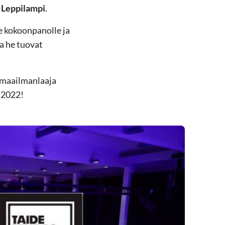
 Leppilampi
.
le kokoonpanolle ja
a he tuovat
s maailmanlaaja
.2022!