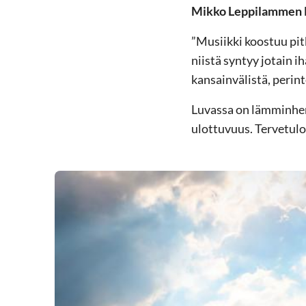
Mikko Leppilammen
”Musiikki koostuu pitk
niistä syntyy jotain 
kansainvälistä, perin
Luvassa on lämminhenk
ulottuvuus. Tervetulo