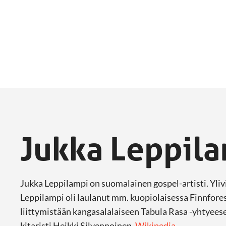
Jukka Leppil
Jukka Leppilampi on suomalainen gospel-artisti. Yliv
Leppilampi oli laulanut mm. kuopiolaisessa Finnfore
liittymistään kangasalalaiseen Tabula Rasa -yhtyeese
kitaristi Heikki Silvennoinen.
Wikipedia