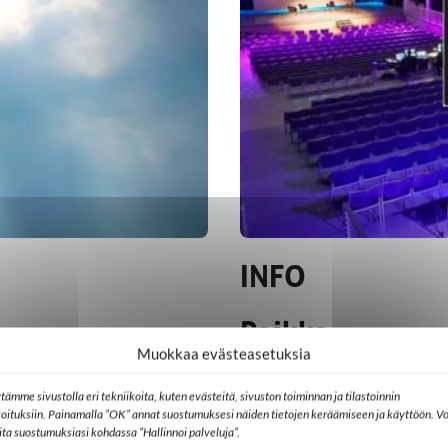
INFO
Paikka
Muokkaa evästeasetuksia
tämme sivustolla eri tekniikoita, kuten evästeitä, sivuston toiminnan ja tilastoinnin
koituksiin. Painamalla ”OK” annat suostumuksesi näiden tietojen keräämiseen ja käyttöön. Vo
Taidetehdas, Läntinen Ale
lita suostumuksiasi kohdassa ”Hallinnoi palveluja”.