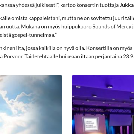
kanssa yhdessä julkisesti”, kertoo konsertin tuottaja
Jukka
älle omista kappaleistani, mutta ne on sovitettu juuri täl
ihan uutta. Mukana on myös huippukuoro Sounds of Mercy j
teistä gospel-tunnelmaa.”
inen ilta, jossa kaikilla on hyvä olla. Konsertilla on myö
a Porvoon Taidetehtaalle huikeaan iltaan perjantaina 23.9