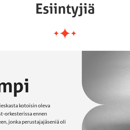
Esiintyjiä
ampi
ieskasta kotoisin oleva
st-orkesterissa ennen
en, jonka perustajajäseniä oli