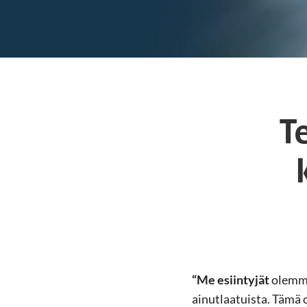
T
“Me esiintyjät
olemme
ainutlaatuista. Tämä 