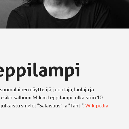
eppilampi
omalainen näyttelijä, juontaja, laulaja ja
 esikoisalbumi Mikko Leppilampi julkaistiin 10.
ulkaistu singlet ”Salaisuus” ja ”Tähti”.
Wikipedia