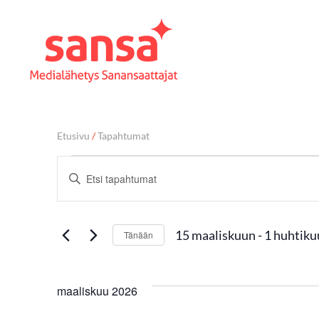
Etusivu
/
Tapahtumat
T
Syötä
hakusana.
a
Etsi
Tapahtumat
15 maaliskuun
 - 
1 huhtiku
Tänään
hakusanalla.
p
Valitse
päivä.
a
maaliskuu 2026