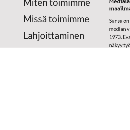
Miten toimimme
Medialä
maailm
Missä toimimme
Sansa on
median vä
Lahjoittaminen
1973. Eva
näkyy ty
Yhteystiedot
televisio
sosiaali
maailma
hänen oma
arjen kesk
Mediap
➔
Sansan
➔
Raamat
materiaal