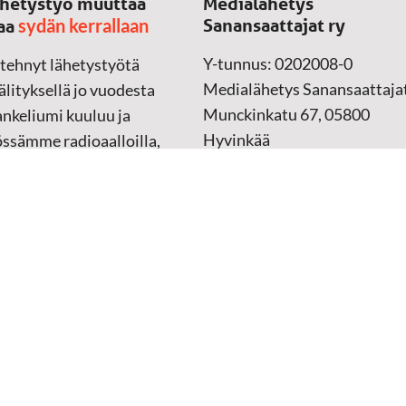
hetystyö muuttaa
Medialähetys
sydän kerrallaan
Sanansaattajat ry
aa
Y-tunnus: 0202008-0
 tehnyt lähetystyötä
Medialähetys Sanansaattajat
lityksellä jo vuodesta
Munckinkatu 67, 05800
nkeliumi kuuluu ja
Hyvinkää
össämme radioaalloilla,
ssa, verkossa ja
➔
Yhteydenottolomake
sessa mediassa ympäri
n. Kohtaamme ihmisen
Lahjoitustili:
lla kielellään, aidosti
FI37 5062 0320 0320 18
ellä.
Keräyslupa:
Manner-Suomi
RA/2020/1017
ankki
Verkkolaskutusosoite
 materiaali
(ostolaskut)
tu kannesta kanteen
i