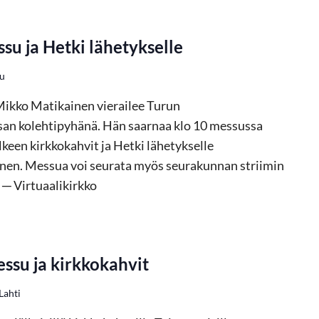
u ja Hetki lähetykselle
ku
ikko Matikainen vierailee Turun
an kolehtipyhänä. Hän saarnaa klo 10 messussa
keen kirkkokahvit ja Hetki lähetykselle
inen. Messua voi seurata myös seurakunnan striimin
 ─ Virtuaalikirkko
essu ja kirkkokahvit
Lahti