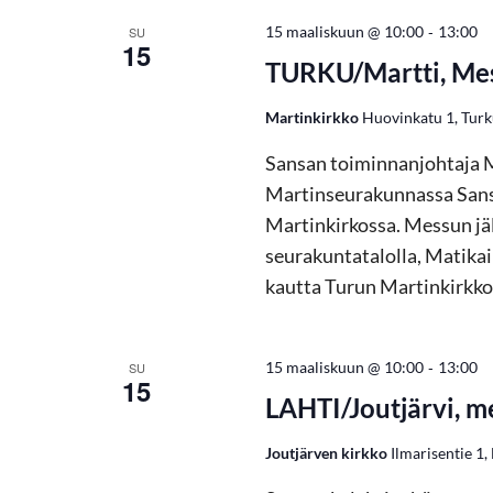
h
-
15 maaliskuun @ 10:00
13:00
SU
15
TURKU/Martti, Mess
t
Martinkirkko
Huovinkatu 1, Tur
u
Sansan toiminnanjohtaja M
Martinseurakunnassa Sans
m
Martinkirkossa. Messun jäl
seurakuntatalolla, Matika
a
kautta Turun Martinkirkko
t
-
15 maaliskuun @ 10:00
13:00
SU
15
E
LAHTI/Joutjärvi, m
t
Joutjärven kirkko
Ilmarisentie 1, 