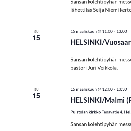
Sansan kolehtipyhän messun 
s
lähettiläs Seija Niemi kert
i
-
15 maaliskuun @ 11:00
13:00
SU
15
a
HELSINKI/Vuosaari,
j
Sansan kolehtipyhän messu
pastori Juri Veikkola.
a
N
-
15 maaliskuun @ 12:00
13:30
SU
15
HELSINKI/Malmi (P
ä
Puistolan kirkko
Tenavatie 4, Hel
k
Sansan kolehtipyhän messu