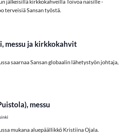
jälkeisillä kirkkokahveilla Toivoa naisille -
oo terveisiä Sansan työstä.
 messu ja kirkkokahvit
ssa saarnaa Sansan globaalin lähetystyön johtaja,
uistola), messu
sinki
ssa mukana aluepäällikkö Kristiina Ojala.