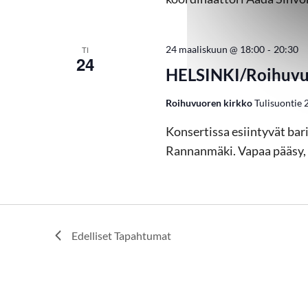
g
-
24 maaliskuun @ 18:00
20:30
TI
24
o
HELSINKI/Roihuvuor
i
Roihuvuoren kirkko
Tulisuontie 2
Konsertissa esiintyvät bari
n
Rannanmäki. Vapaa pääsy, k
t
i
Edelliset
Tapahtumat