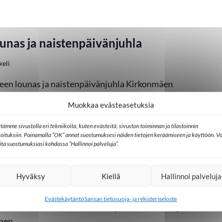
unas ja naistenpäivänjuhla
keli
keen lounas ja naistenpäivänjuhla Kirkonmäen
atu 9), lähetyksen seniori Eeva Vähäsarja.
Muokkaa evästeasetuksia
tämme sivustolla eri tekniikoita, kuten evästeitä, sivuston toiminnan ja tilastoinnin
koituksiin. Painamalla ”OK” annat suostumuksesi näiden tietojen keräämiseen ja käyttöön. Vo
lita suostumuksiasi kohdassa ”Hallinnoi palveluja”.
skasvatusviikko
4, Hausjärvi
Hyväksy
Kiellä
Hallinnoi palveluja
a kahveilla ja vapaalla kiertelyllä
Evästekäytäntö
Sansan tietosuoja- ja rekisteriseloste
lä. Sansan terveisiä kertomassa yhteisötoimintojen
nen.