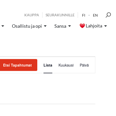
KAUPPA
SEURAKUNNILLE
FI
EN
Lahjoita
Osallistu ja opi
Sansa
Tapahtum
Etsi Tapahtumat
Lista
Kuukausi
Päivä
Views
Navigatio