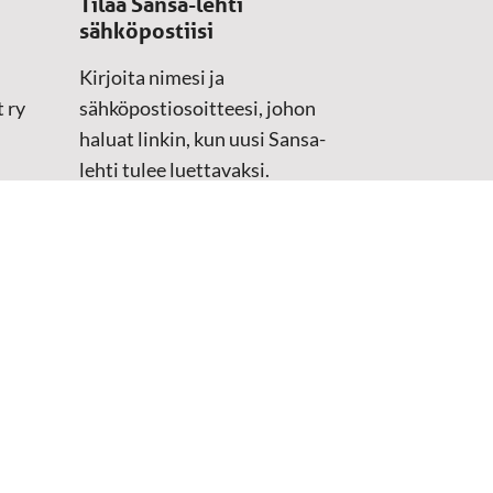
Tilaa Sansa-lehti
sähköpostiisi
Kirjoita nimesi ja
 ry
sähköpostiosoitteesi, johon
haluat linkin, kun uusi Sansa-
lehti tulee luettavaksi.
Tilaustiedot kirjataan
asiakasteristeriimme.
Sähköposti
(Pakollinen)
Etunimi
Sukunimi
Tarkistus