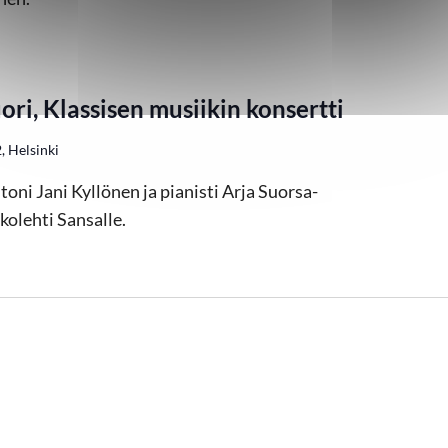
i, Klassisen musiikin konsertti
, Helsinki
toni Jani Kyllönen ja pianisti Arja Suorsa-
olehti Sansalle.