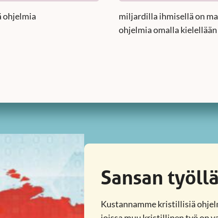
ä ohjelmia
miljardilla ihmisellä on m
ohjelmia omalla kielellään
Sansan työll
Kustannamme kristillisiä ohjelmi
joissa muu kristillinen työ on