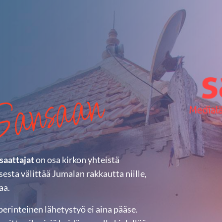
Sansaan
saattajat
on osa kirkon yhteistä
esta välittää Jumalan rakkautta niille,
aa.
perinteinen lähetystyö ei aina pääse.