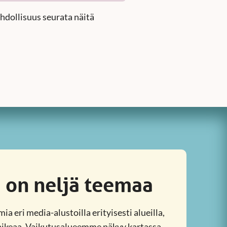
ahdollisuus seurata näitä
ä on neljä teemaa
a eri media-alustoilla erityisesti alueilla,
 vaikeaa. Vaikutusalueemme näkyy kartassa