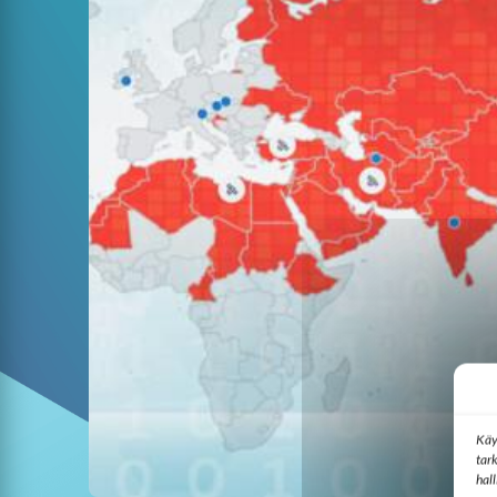
Käy
tar
hal