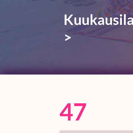
Kuukausilah
>
47