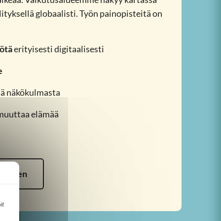
lityksellä globaalisti. Työn painopisteitä on
yötä
erityisesti digitaalisesti
e
stä näkökulmasta
 muuttaa elämää
amiseen
it