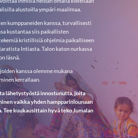
oittaa ihmisiä heidän omalla kielellään
aalisilla alustoilla ympäri maailmaa.
ten kumppaneiden kanssa, turvallisesti
sa kustantaa siis paikallisten
tekemiä kristillisiä ohjelmia paikalliseen
aratista Intiasta. Talon katon nurkassa
on läsnä.
ilijoiden kanssa olemme mukana
minen kerrallaan.
a lähetystyöstä innostunutta, joita
aminen vaikka yhden hampparinlounaan
la. Tee kuukausittain hyvä teko Jumalan