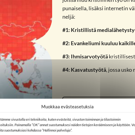
punaisella, lisäksi internetin vä
neljä:
#1: Kristillistä medialähetyst
#2: Evankeliumi kuuluu kaikill
#3: Ihmisarvotyötä
kristillise
#4: Kasvatustyötä
, jossa usko
Tutustu kuukausilahjoitt
Muokkaa evästeasetuksia
tämme sivustolla eri tekniikoita, kuten evästeitä, sivuston toiminnan ja tilastoinnin
koituksiin. Painamalla ”OK” annat suostumuksesi näiden tietojen keräämiseen ja käyttöön. Vo
lita suostumuksiasi kohdassa ”Hallinnoi palveluja”.