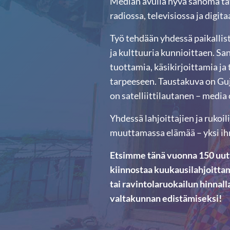
Median avulla hyvä sanoma tav
radiossa, televisiossa ja digit
Työ tehdään yhdessä paikallis
ja kulttuuria kunnioittaen. San
tuottamia, käsikirjoittamia ja 
tarpeeseen. Taustakuva on Guj
on satelliittilautanen – media 
Yhdessä lahjoittajien ja ruko
muuttamassa elämää – yksi ih
Etsimme tänä vuonna 150 uutt
kiinnostaa kuukausilahjoitt
tai ravintolaruokailun hinnal
valtakunnan edistämiseksi!