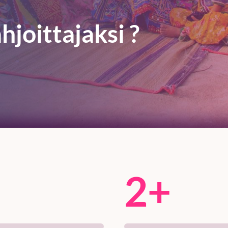
joittajaksi ?
2+