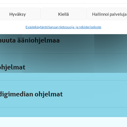
Hyväksy
Kiellä
Hallinnoi palveluja
Evästekäytäntö
Sansan tietosuoja- ja rekisteriseloste
muuta ääniohjelmaa
iohjelmat
 digimedian ohjelmat