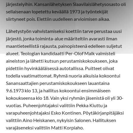
järjestelyihin. Kansanlähetyksen Slaavilaislähetysosasto oli
sellaisenaan lopetettu keväällä 1973 ja työntekijät
siirtyneet pois. Elettiin uudelleen arvioimisen aikaa.
Lähetystyön vahvistamiseksi koettiin tarve perustaa uusi
järjestö, jonka toiminta-alue määriteltiin avarasti ilman
maantieteellistä rajausta, painopisteenä edelleen suljetut
alueet. Teologian kandidaatti Per-Olof Malk valmisteli
aineiston ja lähetti kutsun perustamiskokoukseen, joka
pidettiin hyvinkääläisessä autotallissa. Puitteet olivat
todella vaatimattomat. Ryhmä nuoria aikuisia kokoontui
Sanansaattajien perustamiskokoukseen lauantaina
9.6.1973 klo 13, ja hallitus kokoontui ensimmäiseen
kokoukseensa klo 18. Vain yksi ryhmän jäsenistä oli yli 30-
vuotias. Puheenjohtajaksi valittiin Pekka Kiuttu ja
varapuheenjohtajaksi Esko Kontinen. Pöytäkirjanpitäjäksi
valittiin Aino Heiskanen, nykyisin Salonen. Hallituksen
varajäseneksi valittiin Matti Korpiaho.