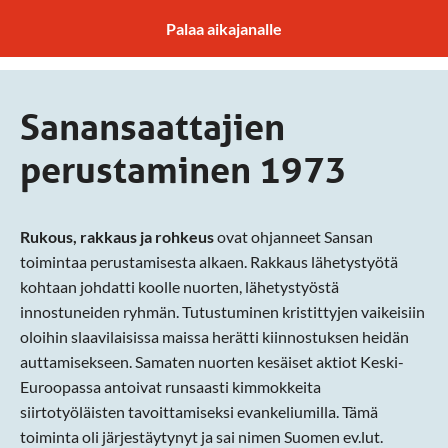
Palaa aikajanalle
Etusivu
/
Historia
/
Sanansaattajien perustaminen 1973
Sanansaattajien
perustaminen 1973
Rukous, rakkaus ja rohkeus
ovat ohjanneet Sansan
toimintaa perustamisesta alkaen. Rakkaus lähetystyötä
kohtaan johdatti koolle nuorten, lähetystyöstä
innostuneiden ryhmän. Tutustuminen kristittyjen vaikeisiin
oloihin slaavilaisissa maissa herätti kiinnostuksen heidän
auttamisekseen. Samaten nuorten kesäiset aktiot Keski-
Euroopassa antoivat runsaasti kimmokkeita
siirtotyöläisten tavoittamiseksi evankeliumilla. Tämä
toiminta oli järjestäytynyt ja sai nimen Suomen ev.lut.