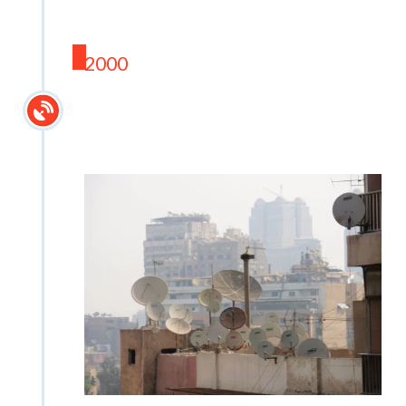
2000
2000-luku, lähetystyötä
satelliitin ja internetin
välityksellä