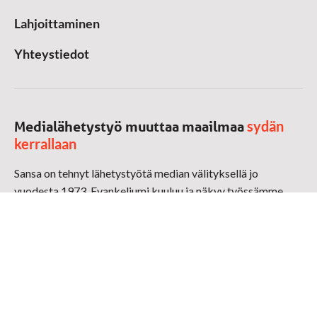
Lahjoittaminen
Yhteystiedot
sydän
Medialähetystyö muuttaa maailmaa
kerrallaan
Sansa on tehnyt lähetystyötä median välityksellä jo
vuodesta 1973. Evankeliumi kuuluu ja näkyy työssämme
radioaalloilla, televisiossa, verkossa ja sosiaalisessa
mediassa ympäri maailman. Kohtaamme ihmisen hänen
omalla kielellään, aidosti arjen keskellä.
Mediapankki
➔
Sansan materiaali