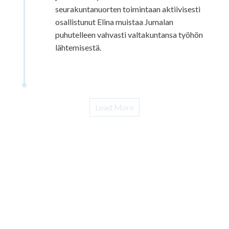
seurakuntanuorten toimintaan aktiivisesti
osallistunut Elina muistaa Jumalan
puhutelleen vahvasti valtakuntansa työhön
lähtemisestä.
Load More