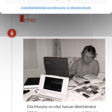
Evästekäytäntö
Sansan tietosuoja- ja rekisteriseloste
1990
1988 Eila Murphy
Eila Murphy on ollut Sansan lähettämänä