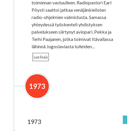
toiminnan vastuulleen. Radiopastori Earl
Pöysti saattoi jatkaa venäjänkielisten
radio-ohjelmien valmistusta. Samassa
yhteydessä työskenteli yhdistyksen
palvelukseen siirtynyt aviopari, Pekka ja
Terhi Paajanen, jotka toimivat Itävallassa
lähinnä Jugoslaviasta tulleiden…
Lue lisää
1973
1973