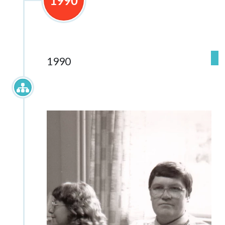
1990
1990
1990-luku ja toiminnan nopea
laajeneminen