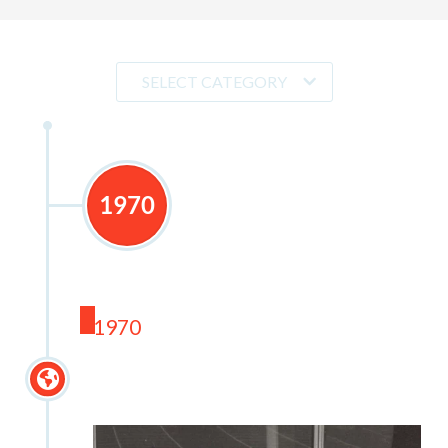
SELECT CATEGORY
1970
1970
1970-luku ja avaus
kansainvälisessä toiminnassa