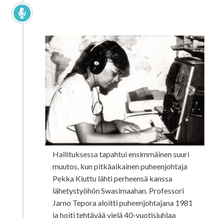
1980-luku ja lähetystyöntekijät
radiotyössä
Hallituksessa tapahtui ensimmäinen suuri
muutos, kun pitkäaikainen puheenjohtaja
Pekka Kiuttu lähti perheensä kanssa
lähetystyöhön Swasimaahan. Professori
Jarno Tepora aloitti puheenjohtajana 1981
ja hoiti tehtävää vielä 40-vuotisjuhlaa