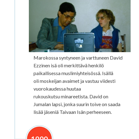
Marokossa syntyneen ja varttuneen David
Ezzinen isä oli merkittävä henkilö
paikallisessa muslimiyhteisössä. Isällä
oli moskeijan avaimet ja vastuu viidesti
vuorokaudessa huutaa
rukouskutsu minareetista. David on
Jumalan lapsi, jonka suurin toive on saada
lisää jäseniä Taivaan Isän perheeseen.