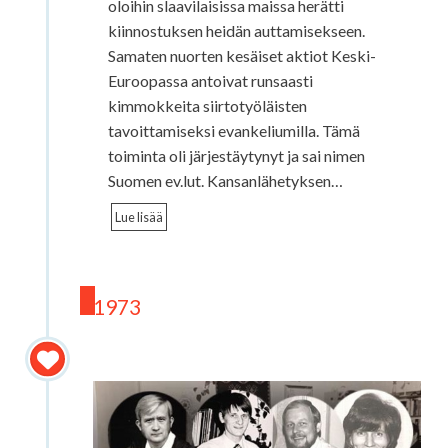
oloihin slaavilaisissa maissa herätti
kiinnostuksen heidän auttamisekseen.
Samaten nuorten kesäiset aktiot Keski-
Euroopassa antoivat runsaasti
kimmokkeita siirtotyöläisten
tavoittamiseksi evankeliumilla. Tämä
toiminta oli järjestäytynyt ja sai nimen
Suomen ev.lut. Kansanlähetyksen…
Lue lisää
1973
Sansan perustajat