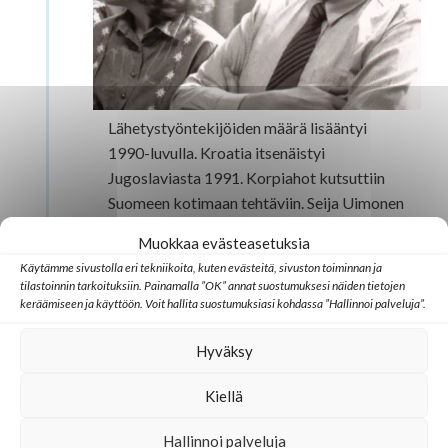
Lähetystyöntekijöiden määrä lisääntyi
1990-luvulla. Kroatia itsenäistyi
Jugoslaviasta 1991. Korpiahot kutsuttiin
Suomeen kotimaan tehtäviin. Seija Uimonen
palasi pitkän kotimaanjakson jälkeen
Muokkaa evästeasetuksia
Kroatiaan 1990 yhdessä Raili Tapion
Käytämme sivustolla eri tekniikoita, kuten evästeitä, sivuston toiminnan ja
kanssa, ja he aloittivat työn Kutinan
tilastoinnin tarkoituksiin. Painamalla ”OK” annat suostumuksesi näiden tietojen
alueella. Paula ja Erkki Pennanen aloittivat
keräämiseen ja käyttöön. Voit hallita suostumuksiasi kohdassa ”Hallinnoi palveluja”.
muutaman vuoden työjakson Kroatiassa
Hyväksy
Vinkovcin seurakunnassa 1997. Sansan
ylläpitämä raamattukoulu toimi muutaman
Kiellä
vuoden ajan…
Lue lisää
Hallinnoi palveluja