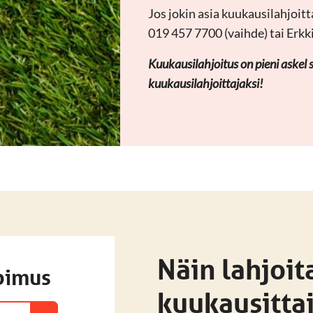
Jos jokin asia kuukausilahjoit
019 457 7700 (vaihde) tai Erkk
Kuukausilahjoitus on pieni askel si
kuukausilahjoittajaksi!
Näin lahjoit
pimus
kuukausitta