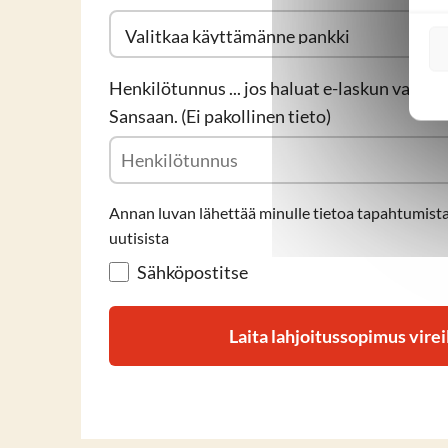
Henkilötunnus ... jos haluat e-laskun valmiiks
Sansaan. (Ei pakollinen tieto)
Annan luvan lähettää minulle tietoa tapahtumista
uutisista
Sähköpostitse
Laita lahjoitussopimus virei