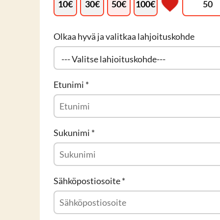
10
€
30
€
50
€
100
€
Olkaa hyvä ja valitkaa lahjoituskohde
Etunimi
*
Sukunimi
*
Sähköpostiosoite
*