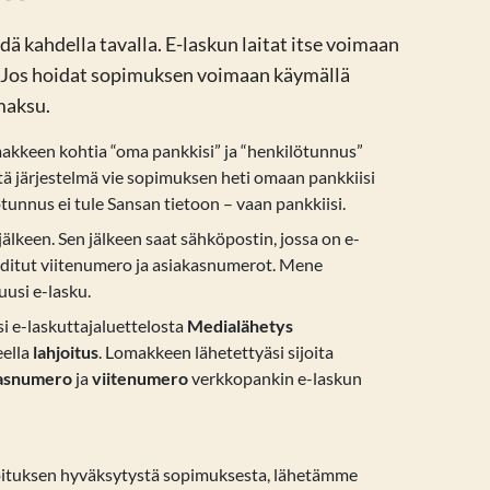
 kahdella tavalla. E-laskun laitat itse voimaan
a. Jos hoidat sopimuksen voimaan käymällä
maksu.
akkeen kohtia “oma pankkisi” ja “henkilötunnus”
että järjestelmä vie sopimuksen heti omaan pankkiisi
ötunnus ei tule Sansan tietoon – vaan pankkiisi.
älkeen. Sen jälkeen saat sähköpostin, jossa on e-
ditut viitenumero ja asiakasnumerot. Mene
 uusi e-lasku.
i e-laskuttajaluettelosta
Medialähetys
eella
lahjoitus
. Lomakkeen lähetettyäsi sijoita
kasnumero
ja
viitenumero
verkkopankin e-laskun
oituksen hyväksytystä sopimuksesta, lähetämme