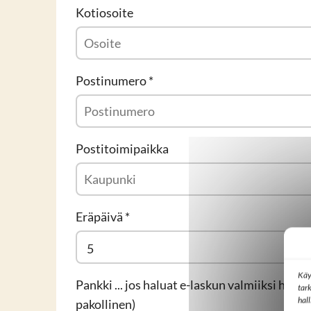
Kotiosoite
Postinumero
*
Postitoimipaikka
Eräpäivä
*
Käy
Pankki ... jos haluat e-laskun valmiiksi heti 
tar
hal
pakollinen)