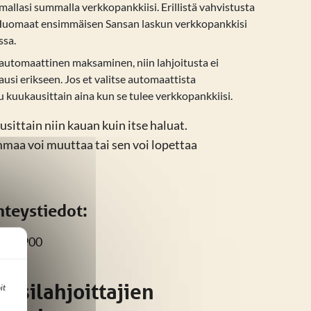
allasi summalla verkkopankkiisi. Erillistä vahvistusta
 Huomaat ensimmäisen Sansan laskun verkkopankkisi
ssa.
 automaattinen maksaminen, niin lahjoitusta ei
usi erikseen. Jos et valitse automaattista
 kuukausittain aina kun se tulee verkkopankkiisi.
sittain niin kauan kuin itse haluat.
maa voi muuttaa tai sen voi lopettaa
hteystiedot:
327 3900
usilahjoittajien
it