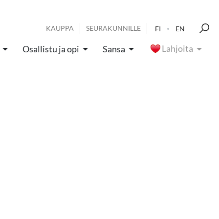
KAUPPA
SEURAKUNNILLE
FI
EN
Lahjoita
Osallistu ja opi
Sansa