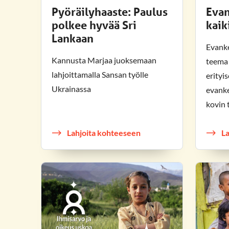
Pyöräilyhaaste: Paulus
Evan
polkee hyvää Sri
kaik
Lankaan
Evanke
Kannusta Marjaa juoksemaan
teema 
lahjoittamalla Sansan työlle
erityise
Ukrainassa
evanke
kovin 
Lahjoita kohteeseen
L