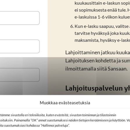
kuukausittain e-laskun sopim
ei sopimuksesta enää tule.
e-laskuissa 1-6 viikon kulue
Kun e-lasku saapuu, valitse
tarvitse hyväksyä joka kuuka
maksamista, hyväksy e-lasku
Lahjoittaminen jatkuu kuukau
Lahjoituksen kohdetta ja sum
ilmoittamalla siitä Sansaan.
Lahjoituspalvelun y
erkki.salo@sansa.fi
/ p. 050 
Muokkaa evästeasetuksia
tämme sivustolla eri tekniikoita, kuten evästeitä, sivuston toiminnan ja tilastoinnin
verkkopankissa. (Ei
Tervetuloa kuuka
koituksiin. Painamalla ”OK” annat suostumuksesi näiden tietojen keräämiseen ja käyttöön. Vo
lita suostumuksiasi kohdassa ”Hallinnoi palveluja”.