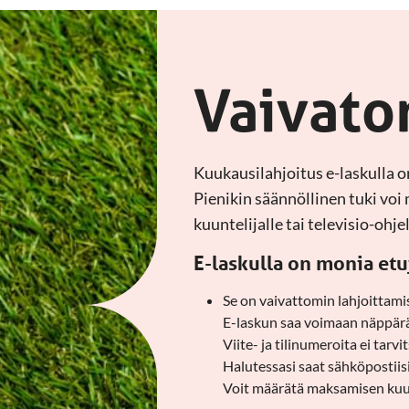
Vaivato
Kuukausilahjoitus e-laskulla 
Pienikin säännöllinen tuki voi
kuuntelijalle tai televisio-ohj
E-laskulla on monia etu
Se on vaivattomin lahjoittami
E-laskun saa voimaan näppärä
Viite- ja tilinumeroita ei tarvi
Halutessasi saat sähköpostiisi
Voit määrätä maksamisen kuuk