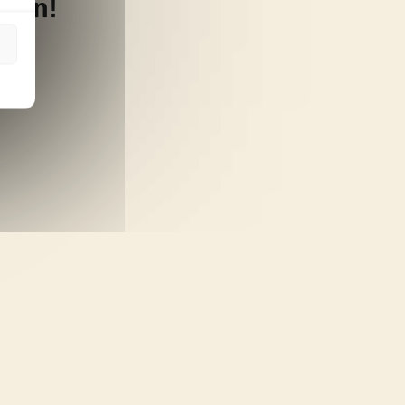
koon!