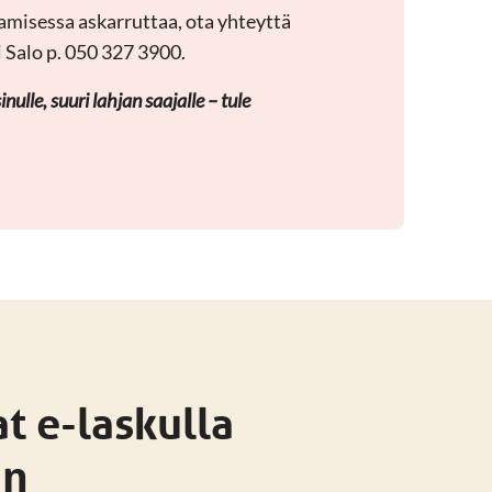
tamisessa askarruttaa, ota yhteyttä
i Salo p. 050 327 3900.
nulle, suuri lahjan saajalle – tule
at e-laskulla
in