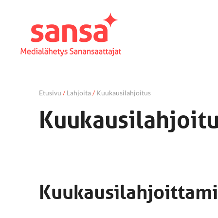
Etusivu
/
Lahjoita
/
Kuukausilahjoitus
Kuukausilahjoit
Kuukausilahjoittami