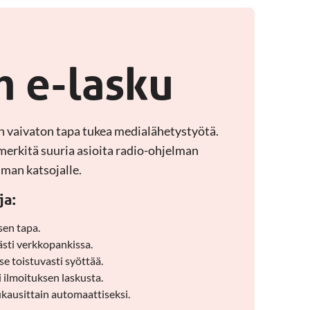
n e-lasku
on vaivaton tapa tukea medialähetystyötä.
 merkitä suuria asioita radio-ohjelman
elman katsojalle.
ja:
sen tapa.
sti verkkopankissa.
tse toistuvasti syöttää.
 ilmoituksen laskusta.
ausittain automaattiseksi.