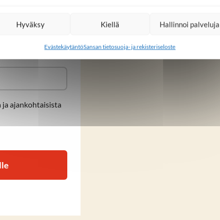
kasvavaan jouk
Hyväksy
Kiellä
Hallinnoi palveluja
i heti, ei tallennu
Evästekäytäntö
Sansan tietosuoja- ja rekisteriseloste
 ja ajankohtaisista
lle