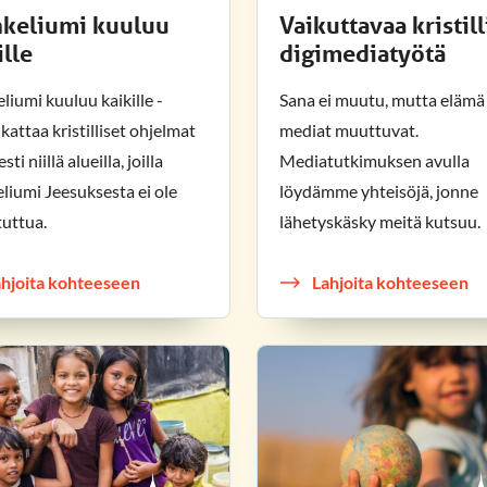
keliumi kuuluu
Vaikuttavaa kristill
ille
digimediatyötä
liumi kuuluu kaikille -
Sana ei muutu, mutta elämä 
kattaa kristilliset ohjelmat
mediat muuttuvat.
sti niillä alueilla, joilla
Mediatutkimuksen avulla
liumi Jeesuksesta ei ole
löydämme yhteisöjä, jonne
tuttua.
lähetyskäsky meitä kutsuu.
ahjoita kohteeseen
Lahjoita kohteeseen