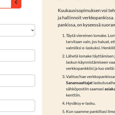
Kuukausisopimuksen voi tehdä
ja hallinnoit verkkopankiss
pankissa, on kyseessä suora
Täytä viereinen lomake. Lom
tarvitaan vain, jos haluat, 
valmiiksi e-laskuksi. Henkil
Lähetä lomake täyttämisen j
laskun käynnistämiseen vaa
verkkopankkiisi ja luo siellä
Valitse/hae verkkopankissas
Sanansaattajat
laskutusaih
sähköpostiin saamasi
asia
kenttiin.
Hyväksy e-lasku.
Kun saamme pankiltasi ilm