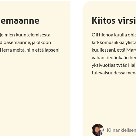
asemaanne
Kiitos virs
jelmien kuuntelemisesta.
Oli hienoa kuulla ohje
radioasemaanne, ja olkoon
kirkkomusiikkia ylis
erra meitä, niin että lapseni
kuullessani, että Mart
vähän tiedänkään hen
yksivuotias tytär. Ha
tulevaisuudessa mene
Kiinankielise