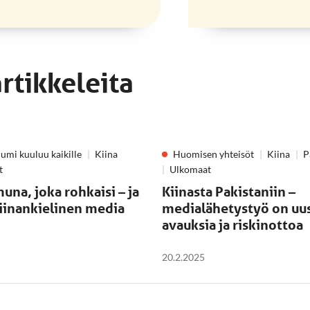
artikkeleita
umi kuuluu kaikille
Kiina
Huomisen yhteisöt
Kiina
P
t
Ulkomaat
na, joka rohkaisi – ja
Kiinasta Pakistaniin –
iinankielinen media
medialähetystyö on uu
avauksia ja riskinottoa
20.2.2025