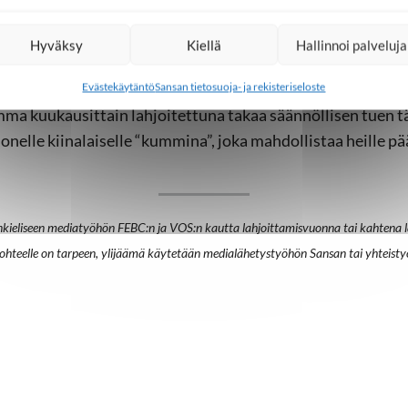
Hyväksy
Kiellä
Hallinnoi palveluja
nissä − tule kuukausilahjoittajak
Evästekäytäntö
Sansan tietosuoja- ja rekisteriseloste
umma kuukausittain lahjoitettuna takaa säännöllisen tue
onelle kiinalaiselle “kummina”, joka mahdollistaa heille pä
nkieliseen mediatyöhön FEBC:n ja VOS:n kautta lahjoittamisvuonna tai kahtena 
 kohteelle on tarpeen, ylijäämä käytetään medialähetystyöhön Sansan tai yhteis