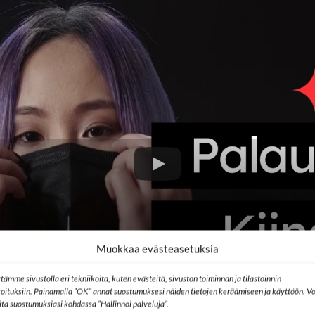
Muokkaa evästeasetuksia
tämme sivustolla eri tekniikoita, kuten evästeitä, sivuston toiminnan ja tilastoinnin
koituksiin. Painamalla ”OK” annat suostumuksesi näiden tietojen keräämiseen ja käyttöön. Vo
lita suostumuksiasi kohdassa ”Hallinnoi palveluja”.