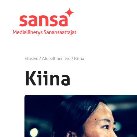
Etusivu
/
Alueellinen työ
/
Kiina
Kiina