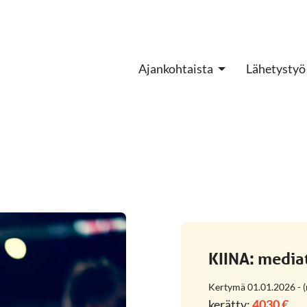
Ajankohtaista
Lähetystyö
KIINA: media
Kertymä 01.01.2026 - (n
kerätty:
4030 €