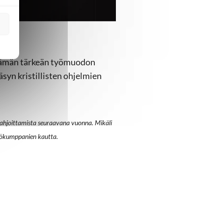
si
n tämän tärkeän työmuodon
äsyn kristillisten ohjelmien
lahjoittamista seuraavana vuonna. Mikäli
työkumppanien kautta.