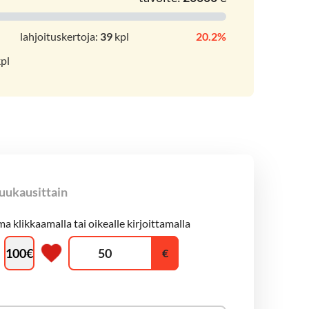
lahjoituskertoja:
39
kpl
20.2%
pl
uukausittain
a klikkaamalla tai oikealle kirjoittamalla
100
€