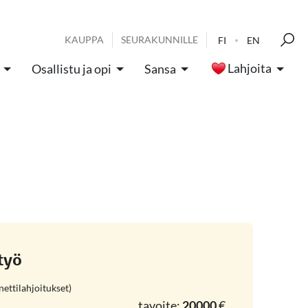
KAUPPA
SEURAKUNNILLE
FI
EN
Lahjoita
Osallistu ja opi
Sansa
työ
ettilahjoitukset)
tavoite:
20000
€