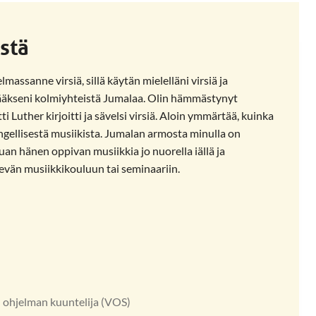
istä
lmassanne virsiä, sillä käytän mielelläni virsiä ja
tääkseni kolmiyhteistä Jumalaa. Olin hämmästynyt
ti Luther kirjoitti ja sävelsi virsiä. Aloin ymmärtää, kuinka
gellisestä musiikista. Jumalan armosta minulla on
luan hänen oppivan musiikkia jo nuorella iällä ja
vän musiikkikouluun tai seminaariin.
n ohjelman kuuntelija (VOS)