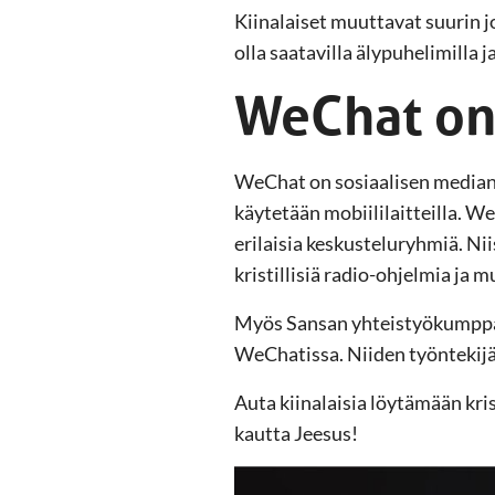
Kiinalaiset muuttavat suurin j
olla saatavilla älypuhelimilla j
WeChat on
WeChat on sosiaalisen median pa
käytetään mobiililaitteilla. W
erilaisia keskusteluryhmiä. Nii
kristillisiä radio-ohjelmia ja mu
Myös Sansan yhteistyökumppani
WeChatissa. Niiden työntekijät
Auta kiinalaisia löytämään kris
kautta Jeesus!