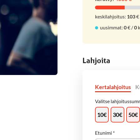
keskilahjoitus:
103
€
uusimmat:
0
€ /
0
k
Lahjoita
Kertalahjoitus
K
Valitse lahjoitussumm
10
€
30
€
50
€
Etunimi
*