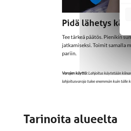
Pidä lähetys käyn
Tee tärkeä päätös. Pienikin s
jatkamiseksi. Toimit samalla m
pariin.
Varojen käyttö:
Lahjoitus käytetään kiina
lahjoitusvaroja tulee enemmän kuin tälle
Tarinoita alueelta