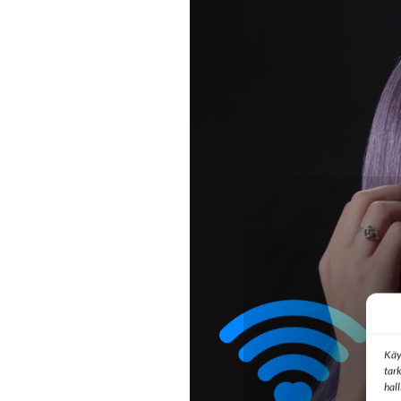
Käy
tar
hal