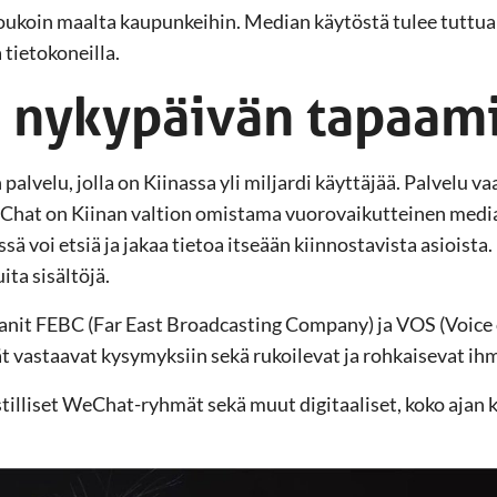
oukoin maalta kaupunkeihin. Median käytöstä tulee tuttua 
a tietokoneilla.
 nykypäivän tapaam
lvelu, jolla on Kiinassa yli miljardi käyttäjää. Palvelu vaa
eChat on Kiinan valtion omistama vuorovaikutteinen media,
ssä voi etsiä ja jakaa tietoa itseään kiinnostavista asiois
ita sisältöjä.
t FEBC (Far East Broadcasting Company) ja VOS (Voice of
 vastaavat kysymyksiin sekä rukoilevat ja rohkaisevat ihm
tilliset WeChat-ryhmät sekä muut digitaaliset, koko ajan ke