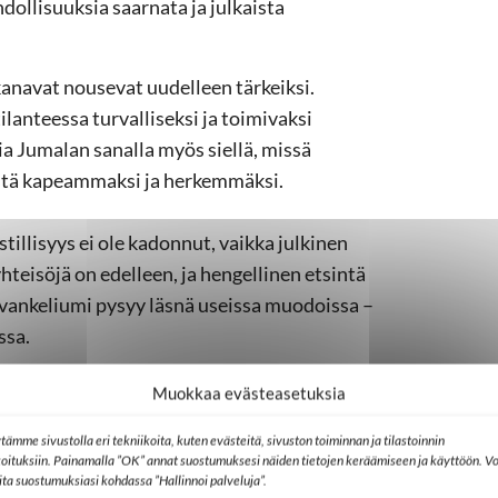
dollisuuksia saarnata ja julkaista
kanavat nousevat uudelleen tärkeiksi.
anteessa turvalliseksi ja toimivaksi
ia Jumalan sanalla myös siellä, missä
istä kapeammaksi ja herkemmäksi.
tillisyys ei ole kadonnut, vaikka julkinen
 yhteisöjä on edelleen, ja hengellinen etsintä
 evankeliumi pysyy läsnä useissa muodoissa –
ssa.
onka yli on mahdollista astua: ohjelmaa voi
Muokkaa evästeasetuksia
ttä tarvitsee heti selittää kenellekään,
tämme sivustolla eri tekniikoita, kuten evästeitä, sivuston toiminnan ja tilastoinnin
koituksiin. Painamalla ”OK” annat suostumuksesi näiden tietojen keräämiseen ja käyttöön. Vo
lita suostumuksiasi kohdassa ”Hallinnoi palveluja”.