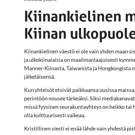
Kiinankielinen 
Kiinan ulkopuole
Kiinankielinen väestö ei ole vain yhden maan sisä
ja ulkokiinalaisia on maailmanlaajuisesti kymm
Manner-Kiinasta, Taiwanista ja Hongkongista mu
jälkeläisensä.
Kun yhteisöt etsivät paikkaansa uusissa maissa
perintöön nousee tärkeäksi. Siksi mediakanavat 
missä fyysinen seurakuntayhteys on heikko tai 
olla kulttuurisesti vaikeaa.
Kristillinen viesti ei enää lähde vain yhdestä pi