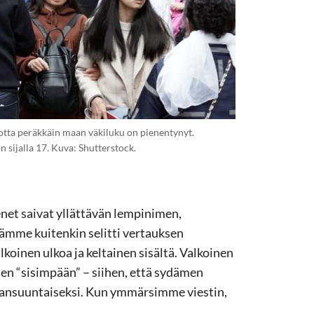
vuotta peräkkäin maan väkiluku on pienentynyt.
n sijalla 17. Kuva: Shutterstock.
et saivat yllättävän lempinimen,
ämme kuitenkin selitti vertauksen
koinen ulkoa ja keltainen sisältä. Valkoinen
en “sisimpään” – siihen, että sydämen
amansuuntaiseksi. Kun ymmärsimme viestin,