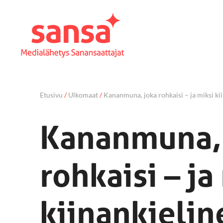
Etusivu
/
Ulkomaat
/
Kananmuna, joka rohkaisi – ja miksi ki
Kananmuna,
rohkaisi – ja
kiinankieli