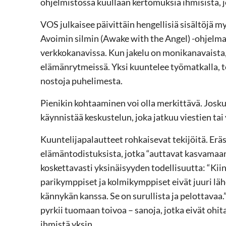
ohjelmistossa kuullaan kertomuksia ihmisistä,
VOS julkaisee päivittäin hengellisiä sisältöjä m
Avoimin silmin (Awake with the Angel) -ohjelmaa
verkkokanavissa. Kun jakelu on monikanavaista, s
elämänrytmeissä. Yksi kuuntelee työmatkalla, t
nostoja puhelimesta.
Pienikin kohtaaminen voi olla merkittävä. Josku
käynnistää keskustelun, joka jatkuu viestien ta
Kuuntelijapalautteet rohkaisevat tekijöitä. Eräs 
elämäntodistuksista, jotka “auttavat kasvamaan
koskettavasti yksinäisyyden todellisuutta: “Kii
parikymppiset ja kolmikymppiset eivät juuri läh
kännykän kanssa. Se on surullista ja pelottavaa.” 
pyrkii tuomaan toivoa – sanoja, jotka eivät ohit
ihmistä yksin.