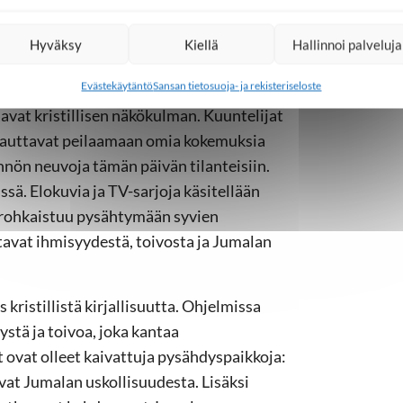
a rikasta
Hyväksy
Kiellä
Hallinnoi palveluja
Evästekäytäntö
Sansan tietosuoja- ja rekisteriseloste
vat kristillisen näkökulman. Kuuntelijat
ne auttavat peilaamaan omia kokemuksia
nön neuvoja tämän päivän tilanteisiin.
sä. Elokuvia ja TV-sarjoja käsitellään
a rohkaistuu pysähtymään syvien
tavat ihmisyydestä, toivosta ja Jumalan
kristillistä kirjallisuutta. Ohjelmissa
stä ja toivoa, joka kantaa
 ovat olleet kaivattuja pysähdyspaikkoja:
avat Jumalan uskollisuudesta. Lisäksi