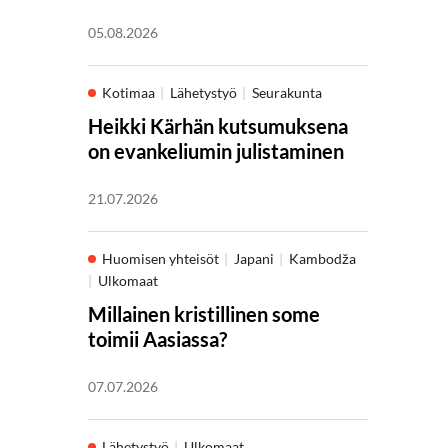
05.08.2026
Kotimaa
Lähetystyö
Seurakunta
Heikki Kärhän kutsumuksena
on evankeliumin julistaminen
21.07.2026
Huomisen yhteisöt
Japani
Kambodža
Ulkomaat
Millainen kristillinen some
toimii Aasiassa?
07.07.2026
Lähetystyö
Ulkomaat