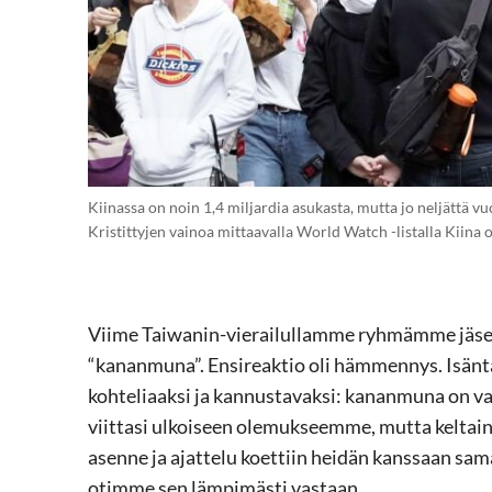
Kiinassa on noin 1,4 miljardia asukasta, mutta jo neljättä 
Kristittyjen vainoa mittaavalla World Watch -listalla Kiina o
Viime Taiwanin-vierailullamme ryhmämme jäsen
“kananmuna”. Ensireaktio oli hämmennys. Isänt
kohteliaaksi ja kannustavaksi: kananmuna on val
viittasi ulkoiseen olemukseemme, mutta keltain
asenne ja ajattelu koettiin heidän kanssaan s
otimme sen lämpimästi vastaan.