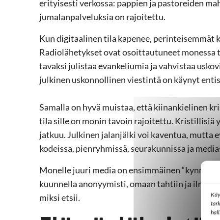
erityisesti verkossa: pappien ja pastoreiden mah
jumalanpalveluksia on rajoitettu.
Kun digitaalinen tila kapenee, perinteisemmät 
Radiolähetykset ovat osoittautuneet monessa til
tavaksi julistaa evankeliumia ja vahvistaa uskov
julkinen uskonnollinen viestintä on käynyt ent
Samalla on hyvä muistaa, että kiinankielinen kris
tila sille on monin tavoin rajoitettu. Kristillisiä
jatkuu. Julkinen jalanjälki voi kaventua, mutta
kodeissa, pienryhmissä, seurakunnissa ja media
Monelle juuri media on ensimmäinen “kynnys”, j
kuunnella anonyymisti, omaan tahtiin ja ilman, e
Käy
miksi etsii.
tar
hal