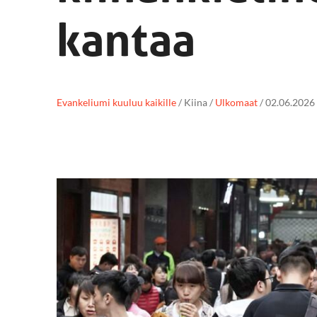
kantaa
Evankeliumi kuuluu kaikille
/
Kiina
/
Ulkomaat
/
02.06.2026