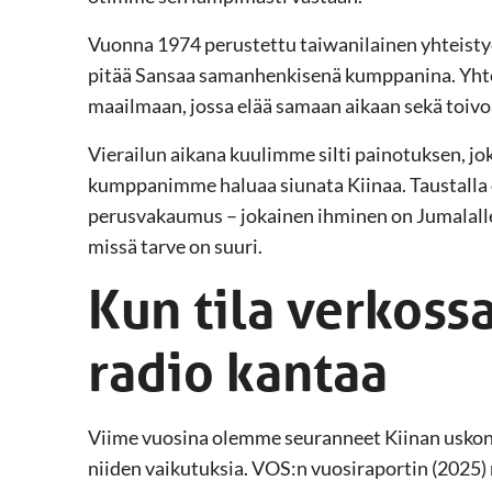
Vuonna 1974 perustettu taiwanilainen yhteist
pitää Sansaa samanhenkisenä kumppanina. Yhte
maailmaan, jossa elää samaan aikaan sekä toivoa
Vierailun aikana kuulimme silti painotuksen, jo
kumppanimme haluaa siunata Kiinaa. Taustalla o
perusvakaumus – jokainen ihminen on Jumalalle 
missä tarve on suuri.
Kun tila verkoss
radio kantaa
Viime vuosina olemme seuranneet Kiinan uskonn
niiden vaikutuksia. VOS:n vuosiraportin (2025)