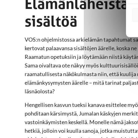
Elämänläheistä j
sisältöä
VOS:n ohjelmistossa arkielämän tapahtumat saa
kertovat palaavansa sisältöjen äärelle, koska 
Raamatun opetuksiin ja löytämään niistä käytän
Sama oivaltava ote näkyy myös kulttuurisisällöis
raamatullisesta näkökulmasta niin, että kuulij
elämänkysymysten äärelle – mitä tarinat paljas
läsnäolosta?
Hengellisen kasvun tueksi kanava esittelee myös 
pohditaan kärsimystä, Jumalan käskyjen merkity
vastoinkäymisten keskellä. Monelle nämä jaksot
hetkiä, jolloin voi kuulla sanoja, jotka muistutt