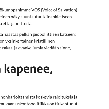
yökumppanimme VOS (Voice of Salvation)
inen näky suuntautuu kiinankieliseen
 että jännitteitä.
ka haastaa pelkän geopoliittisen katseen:
n yksinkertainen kristillinen
rakas, ja evankeliumia viedään sinne,
a kapenee,
onharjoittamista koskevia rajoituksia ja
 mukaan uskontopolitiikka on tiukentunut