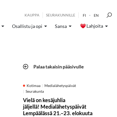
KAUPPA
SEURAKUNNILLE
FI
EN
Lahjoita
Osallistu ja opi
Sansa
Palaa takaisin pääsivulle
Kotimaa
Medialähetyspäivät
Seurakunta
Vielä on kesäjuhlia
jäljellä! Medialähetyspäivät
Lempäälässä 21.–23. elokuuta