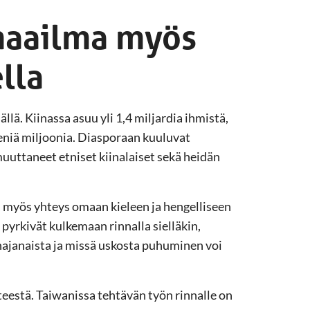
maailma myös
lla
llä. Kiinassa asuu yli 1,4 miljardia ihmistä,
eniä miljoonia. Diasporaan kuuluvat
uttaneet etniset kiinalaiset sekä heidän
, myös yhteys omaan kieleen ja hengelliseen
pyrkivät kulkemaan rinnalla sielläkin,
hajanaista ja missä uskosta puhuminen voi
steestä. Taiwanissa tehtävän työn rinnalle on