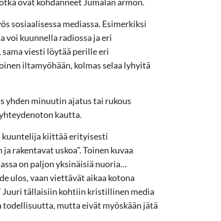
 jotka ovat kohdanneet Jumalan armon.
yös sosiaalisessa mediassa. Esimerkiksi
 voi kuunnella radiossa ja eri
ama viesti löytää perille eri
oinen iltamyöhään, kolmas selaa lyhyitä
s yhden minuutin ajatus tai rukous
i yhteydenoton kautta.
kuuntelija kiittää erityisesti
 ja rakentavat uskoa”. Toinen kuvaa
nassa on paljon yksinäisiä nuoria…
de ulos, vaan viettävät aikaa kotona
Juuri tällaisiin kohtiin kristillinen media
a todellisuutta, mutta eivät myöskään jätä