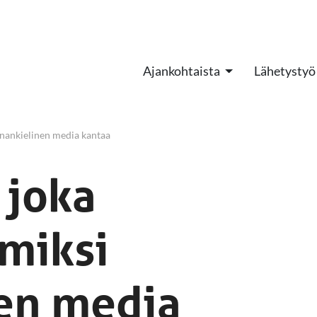
Ajankohtaista
Lähetystyö
inankielinen media kantaa
 joka
 miksi
nen media