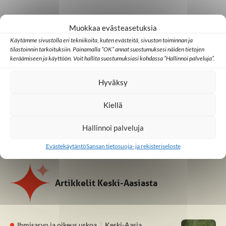
Muokkaa evästeasetuksia
Linkit & mediat
Käytämme sivustolla eri tekniikoita, kuten evästeitä, sivuston toiminnan ja
tilastoinnin tarkoituksiin. Painamalla ”OK” annat suostumuksesi näiden tietojen
sansa.fi/lahjoitus/keskiaasia
keräämiseen ja käyttöön. Voit hallita suostumuksiasi kohdassa ”Hallinnoi palveluja”.
Maanosan muut työalueet
Hyväksy
Paluu karttaan
Kiellä
#Keski-Aasia
,
#Aasia
Hallinnoi palveluja
Evästekäytäntö
Sansan tietosuoja- ja rekisteriseloste
Artikkelit Keski-Aasiasta
Ihmisarvo ja oikeus uskoa
Keski-Aasia