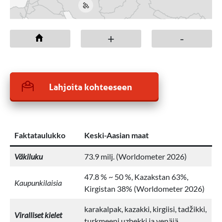
+
-
Lahjoita kohteeseen
Faktataulukko
Keski-Aasian maat
Väkiluku
73.9 milj. (Worldometer 2026)
47.8 % ~ 50 %, Kazakstan 63%,
Kaupunkilaisia
Kirgistan 38% (Worldometer 2026)
karakalpak, kazakki, kirgiisi, tadžikki,
Viralliset kielet
turkmeeni,uzbekki ja venäjä