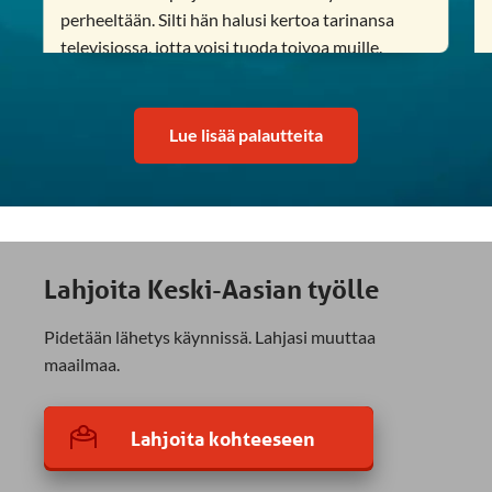
perheeltään. Silti hän halusi kertoa tarinansa
televisiossa, jotta voisi tuoda toivoa muille.
”Rukoilen afganistanilaisten naisten pelastuksen
ja vapauden puolesta, koska he todella kärsivät.
Jumala voi poistaa heidän tuskansa ja tuoda
Lue lisää palautteita
rauhan heidän sydämiinsä.”
Afganistanilainen katsoja (SAT-7)
Lahjoita Keski-Aasian työlle
Pidetään lähetys käynnissä. Lahjasi muuttaa
maailmaa.
Lahjoita kohteeseen