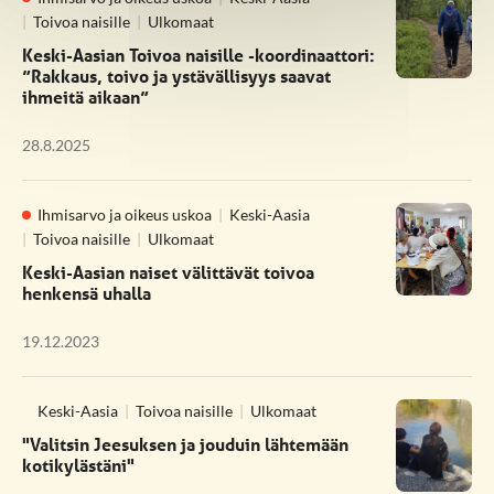
Toivoa naisille
Ulkomaat
Keski-Aasian Toivoa naisille -koordinaattori:
”Rakkaus, toivo ja ystävällisyys saavat
ihmeitä aikaan”
28.8.2025
Ihmisarvo ja oikeus uskoa
Keski-Aasia
Toivoa naisille
Ulkomaat
Keski-Aasian naiset välittävät toivoa
henkensä uhalla
19.12.2023
Keski-Aasia
Toivoa naisille
Ulkomaat
"Valitsin Jeesuksen ja jouduin lähtemään
kotikylästäni"