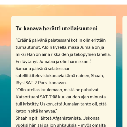
Tv-kanava herätti uteliaisuuteni
”Eräänä päivänä palatessani kotiin olin erittäin
turhautunut. Aloin kysellä, missä Jumala on ja
miksi Hän on aina rikkaiden ja tekopyhien lähellä.
En löytänyt Jumalaa ja olin harmissani.”
Samana päivänä selatessaan
satelliittitelevisiokanavia tämä nainen, Shaah,
löysi SAT-7 Pars -kanavan.
”Olin utelias kuulemaan, mistä he puhuivat.
Katsottuani SAT-7:ää kuukauden ajan minusta
tuli kristitty. Uskon, että Jumalan tahto oli, että
katsoin sitä kanavaa.”
Shaahin piti lähteä Afganistanista. Uskonsa
vuoksi hän sai paljon uhkauksia – myös omalta