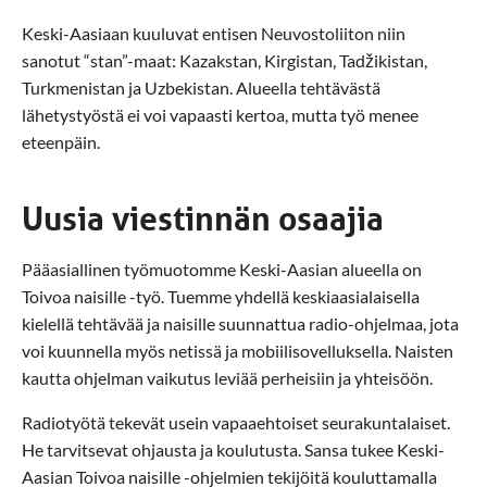
Keski-Aasiaan kuuluvat entisen Neuvostoliiton niin
sanotut “stan”-maat: Kazakstan, Kirgistan, Tadžikistan,
Turkmenistan ja Uzbekistan. Alueella tehtävästä
lähetystyöstä ei voi vapaasti kertoa, mutta työ menee
eteenpäin.
Uusia viestinnän osaajia
Pääasiallinen työmuotomme Keski-Aasian alueella on
Toivoa naisille -työ. Tuemme yhdellä keskiaasialaisella
kielellä tehtävää ja naisille suunnattua radio-ohjelmaa, jota
voi kuunnella myös netissä ja mobiilisovelluksella. Naisten
kautta ohjelman vaikutus leviää perheisiin ja yhteisöön.
Radiotyötä tekevät usein vapaaehtoiset seurakuntalaiset.
He tarvitsevat ohjausta ja koulutusta. Sansa tukee Keski-
Aasian Toivoa naisille -ohjelmien tekijöitä kouluttamalla