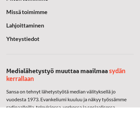
Missä toimimme
Lahjoittaminen
Yhteystiedot
sydän
Medialähetystyö muuttaa maailmaa
kerrallaan
Sansa on tehnyt lähetystyötä median välityksellä jo
vuodesta 1973. Evankeliumi kuuluu ja näkyy työssämme
radioaalloilla, televisiossa, verkossa ja sosiaalisessa
mediassa ympäri maailman. Kohtaamme ihmisen hänen
omalla kielellään, aidosti arjen keskellä.
Mediapankki