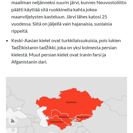
maailman neljänneksi suurin järvi, kunnes Neuvostoliitto
päätti käyttää sitä ruokkineita kahta jokea
maanviljelysten kasteluun. Järvi lähes katosi 25
vuodessa. Siitä on jäljellä vain hajanaisia, suolaisia
rippeitä.
Keski-Aasian kielet ovat turkkilaissukuisia, pois lukien
Tadžikistanin tadžikki, joka on yksi kolmesta persian
kielestä. Muut persian kielet ovat Iranin farsi ja
Afganistanin dari.
+
-
Kazakstan
Uzbekistan
Kyrgyzstan
Turkmenistan