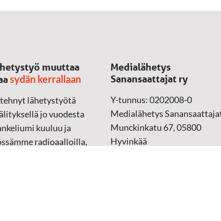
hetystyö muuttaa
Medialähetys
sydän kerrallaan
Sanansaattajat ry
aa
Y-tunnus: 0202008-0
 tehnyt lähetystyötä
Medialähetys Sanansaattajat
lityksellä jo vuodesta
Munckinkatu 67, 05800
nkeliumi kuuluu ja
Hyvinkää
össämme radioaalloilla,
ssa, verkossa ja
➔
Yhteydenottolomake
sessa mediassa ympäri
n. Kohtaamme ihmisen
Lahjoitustili:
lla kielellään, aidosti
FI37 5062 0320 0320 18
ellä.
Keräyslupa:
Manner-Suomi