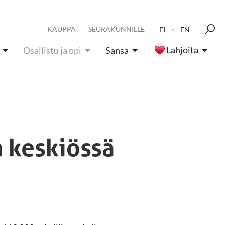
KAUPPA
SEURAKUNNILLE
FI
EN
Lahjoita
Osallistu ja opi
Sansa
n keskiössä