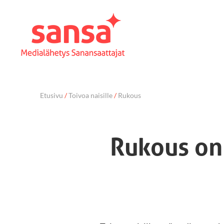
Etusivu
/
Toivoa naisille
/
Rukous
Rukous on 