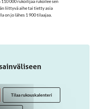
n 110 000 rukoilijaa rukoilee sen
liittyvä aihe tai tietty asia
 on jo lähes 1 900 tilaajaa.
sainväliseen
Tilaa rukouskalenteri