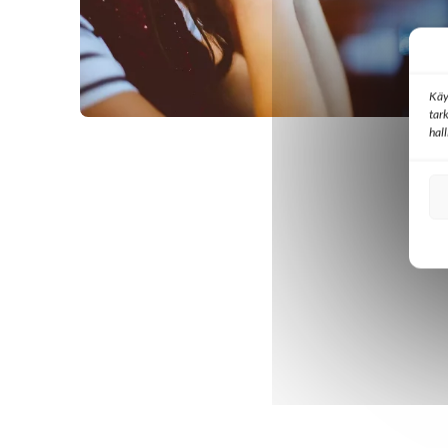
Käy
tar
hal