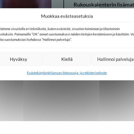
Rukouskalenterin lisämat
Muokkaa evästeasetuksia
tämme sivustolla eri tekniikoita, kuten evästeitä, sivuston toiminnan ja tilastoinnin
koituksiin. Painamalla ”OK” annat suostumuksesi näiden tietojen keräämiseen ja käyttöön. Vo
lita suostumuksiasi kohdassa ”Hallinnoi palveluja”.
Hyväksy
Kiellä
Hallinnoi palveluja
Evästekäytäntö
Sansan tietosuoja- ja rekisteriseloste