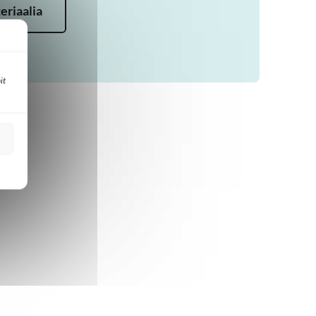
eriaalia
it