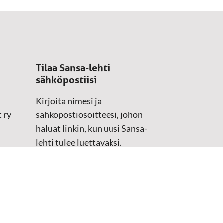
Tilaa Sansa-lehti
sähköpostiisi
Kirjoita nimesi ja
 ry
sähköpostiosoitteesi, johon
haluat linkin, kun uusi Sansa-
lehti tulee luettavaksi.
Tilaustiedot kirjataan
asiakasteristeriimme.
Sähköposti
(Pakollinen)