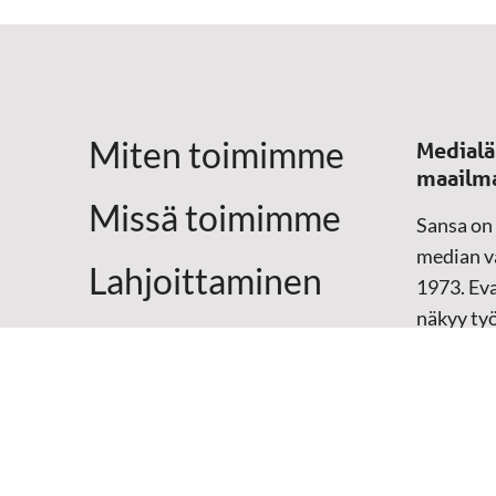
Miten toimimme
Medialä
maailm
Missä toimimme
Sansa on
median vä
Lahjoittaminen
1973. Eva
näkyy ty
Yhteystiedot
televisio
sosiaali
maailma
hänen oma
arjen kesk