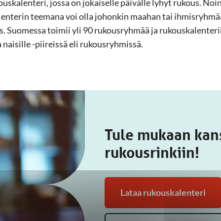
ouskalenteri, jossa on jokaiselle päivälle lyhyt rukous. Noi
enterin teemana voi olla johonkin maahan tai ihmisryhmään 
. Suomessa toimii yli 90 rukousryhmää ja rukouskalenterilla
 naisille -piireissä eli rukousryhmissä.
Tule mukaan kan
rukousrinkiin!
Lataa rukouskalenteri