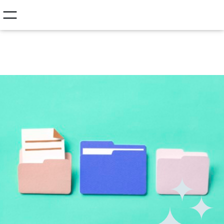
Etusivu
/
Mediapankki
/
RKK materiaali