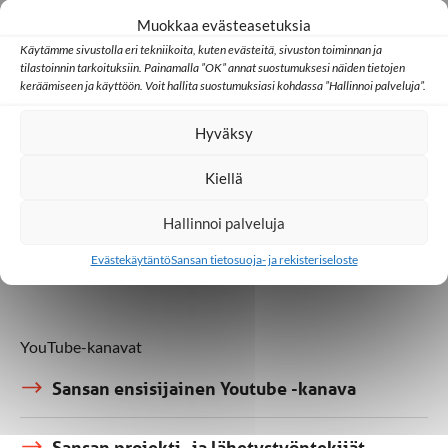
Tiedostot ja materiaalit
Muokkaa evästeasetuksia
Käytämme sivustolla eri tekniikoita, kuten evästeitä, sivuston toiminnan ja
Sansan materiaalit
tilastoinnin tarkoituksiin. Painamalla ”OK” annat suostumuksesi näiden tietojen
keräämiseen ja käyttöön. Voit hallita suostumuksiasi kohdassa ”Hallinnoi palveluja”.
Sansa-lehdet
Hyväksy
Toivoanaisille -materiaali
Kiellä
Hallinnoi palveluja
Raamattu kannesta kanteen -materiaali
Evästekäytäntö
Sansan tietosuoja- ja rekisteriseloste
YouTube-kanavat
Sansan ensisijainen Youtube -kanava
Sansan projekti- ja lähetystyöntekijät