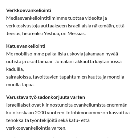
Verkkoevankeliointi
Mediaevankeliointitiimimme tuottaa videoita ja
verkkosivustoja auttaakseen israelilaisia näkemään, että
Jeesus, hepreaksi Yeshua, on Messias.
Katuevankeliointi
Me mobilisoimme paikallisia uskovia jakamaan hyvää
uutista ja osoittamaan Jumalan rakkautta käytännössä
kaduilla,
sairaaloissa, tavoittavien tapahtumien kautta ja monella
muulla tapaa.
Varustava työ sadonkorjuuta varten
Israelilaiset ovat kiinnostuneita evankeliumista enemmän
kuin koskaan 2000 vuoteen. Intohimonamme on kasvattaa
tehokkaita työntekijöitä sekä katu- että
verkkoevankeliointia varten.