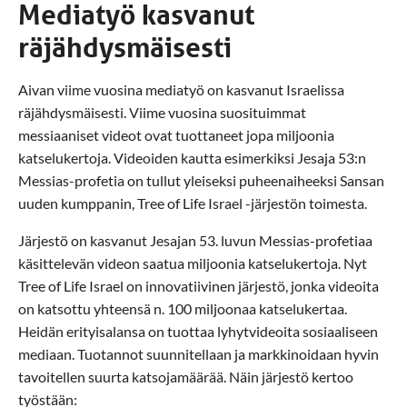
Mediatyö kasvanut
räjähdysmäisesti
Aivan viime vuosina mediatyö on kasvanut Israelissa
räjähdysmäisesti. Viime vuosina suosituimmat
messiaaniset videot ovat tuottaneet jopa miljoonia
katselukertoja. Videoiden kautta esimerkiksi Jesaja 53:n
Messias-profetia on tullut yleiseksi puheenaiheeksi Sansan
uuden kumppanin, Tree of Life Israel -järjestön toimesta.
Järjestö on kasvanut Jesajan 53. luvun Messias-profetiaa
käsittelevän videon saatua miljoonia katselukertoja. Nyt
Tree of Life Israel on innovatiivinen järjestö, jonka videoita
on katsottu yhteensä n. 100 miljoonaa katselukertaa.
Heidän erityisalansa on tuottaa lyhytvideoita sosiaaliseen
mediaan. Tuotannot suunnitellaan ja markkinoidaan hyvin
tavoitellen suurta katsojamäärää. Näin järjestö kertoo
työstään: