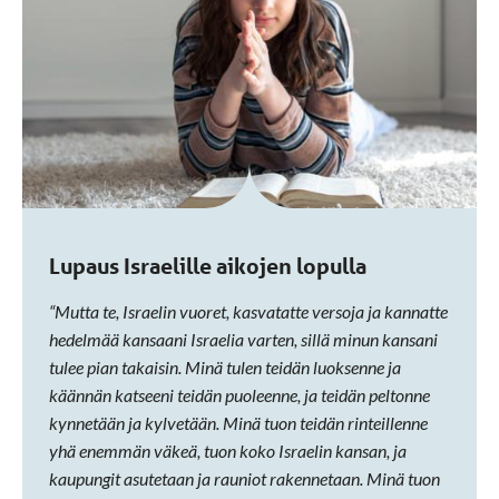
Lupaus Israelille aikojen lopulla
“Mutta te, Israelin vuoret, kasvatatte versoja ja kannatte
hedelmää kansaani Israelia varten, sillä minun kansani
tulee pian takaisin. Minä tulen teidän luoksenne ja
käännän katseeni teidän puoleenne, ja teidän peltonne
kynnetään ja kylvetään. Minä tuon teidän rinteillenne
yhä enemmän väkeä, tuon koko Israelin kansan, ja
kaupungit asutetaan ja rauniot rakennetaan. Minä tuon