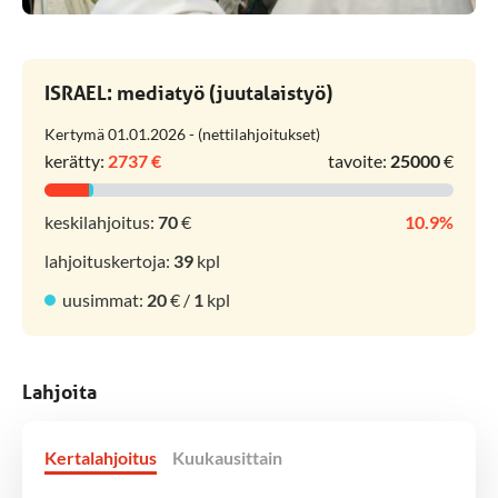
ISRAEL: mediatyö (juutalaistyö)
Kertymä 01.01.2026 - (nettilahjoitukset)
kerätty:
2737 €
tavoite:
25000
€
keskilahjoitus:
70
€
10.9%
lahjoituskertoja:
39
kpl
uusimmat:
20
€ /
1
kpl
Lahjoita
Kertalahjoitus
Kuukausittain