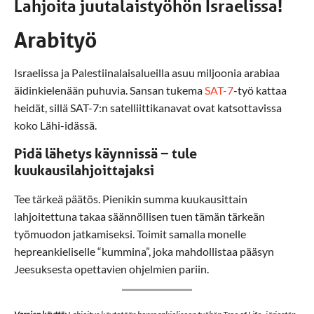
Lahjoita juutalaistyöhön Israelissa!
Arabityö
Israelissa ja Palestiinalaisalueilla asuu miljoonia arabiaa
äidinkielenään puhuvia. Sansan tukema
SAT-7
-työ kattaa
heidät, sillä SAT-7:n satelliittikanavat ovat katsottavissa
koko Lähi-idässä.
Pidä lähetys käynnissä
−
tule
kuukausilahjoittajaksi
Tee tärkeä päätös. Pienikin summa kuukausittain
lahjoitettuna takaa säännöllisen tuen tämän tärkeän
työmuodon jatkamiseksi. Toimit samalla monelle
hepreankieliselle “kummina”, joka mahdollistaa pääsyn
Jeesuksesta opettavien ohjelmien pariin.