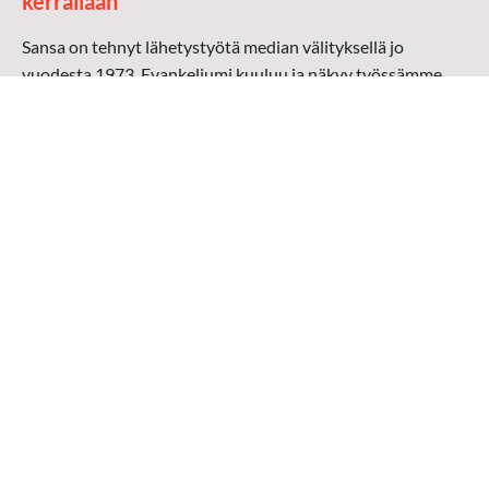
kerrallaan
Sansa on tehnyt lähetystyötä median välityksellä jo
vuodesta 1973. Evankeliumi kuuluu ja näkyy työssämme
radioaalloilla, televisiossa, verkossa ja sosiaalisessa
mediassa ympäri maailman. Kohtaamme ihmisen hänen
omalla kielellään, aidosti arjen keskellä.
Mediapankki
➔
Sansan materiaali
➔
Raamattu kannesta kanteen materiaali
➔
Toivoa naisille materiaali
Medialähetys Sanansaattajat ry
Y-tunnus: 0202008-0