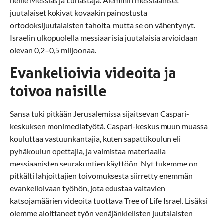
heille Messias ja Lunastaja. Aiemmin messiaaniset
juutalaiset kokivat kovaakin painostusta
ortodoksijuutalaisten taholta, mutta se on vähentynyt.
Israelin ulkopuolella messiaanisia juutalaisia arvioidaan
olevan 0,2–0,5 miljoonaa.
Evankelioivia videoita ja
toivoa naisille
Sansa tuki pitkään Jerusalemissa sijaitsevan Caspari-
keskuksen monimediatyötä. Caspari-keskus muun muassa
kouluttaa vastuunkantajia, kuten sapattikoulun eli
pyhäkoulun opettajia, ja valmistaa materiaalia
messiaanisten seurakuntien käyttöön. Nyt tukemme on
pitkälti lahjoittajien toivomuksesta siirretty enemmän
evankelioivaan työhön, jota edustaa valtavien
katsojamäärien videoita tuottava Tree of Life Israel. Lisäksi
olemme aloittaneet työn venäjänkielisten juutalaisten