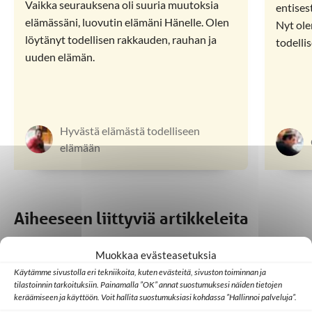
Vaikka seurauksena oli suuria muutoksia
entises
elämässäni, luovutin elämäni Hänelle. Olen
Nyt ole
löytänyt todellisen rakkauden, rauhan ja
todelli
uuden elämän.
Hyvästä elämästä todelliseen
elämään
Aiheeseen liittyviä artikkeleita
Muokkaa evästeasetuksia
Huomisen yhteisöt
Israel
Ulkomaat
Käytämme sivustolla eri tekniikoita, kuten evästeitä, sivuston toiminnan ja
Hepreankielisillä videoilla yli 90 miljoonaa
tilastoinnin tarkoituksiin. Painamalla ”OK” annat suostumuksesi näiden tietojen
katselukertaa – Tree of Life puhuttelee
keräämiseen ja käyttöön. Voit hallita suostumuksiasi kohdassa ”Hallinnoi palveluja”.
Israelissa