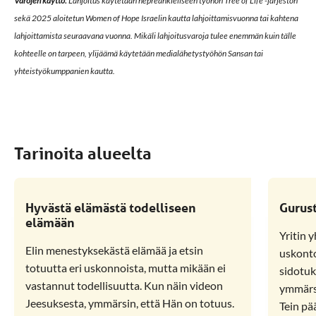
Varojen käyttö:
Lahjoitus käytetään hepreankieliseen työhön Tree of Life -järjestön
sekä 2025 aloitetun Women of Hope Israelin kautta lahjoittamisvuonna tai kahtena
lahjoittamista seuraavana vuonna. Mikäli lahjoitusvaroja tulee enemmän kuin tälle
kohteelle on tarpeen, ylijäämä käytetään medialähetystyöhön Sansan tai
yhteistyökumppanien kautta.
Tarinoita alueelta
Hyvästä elämästä todelliseen
Gurus
elämään
Yritin 
Elin menestyksekästä elämää ja etsin
uskonto
totuutta eri uskonnoista, mutta mikään ei
sidotuk
vastannut todellisuutta. Kun näin videon
ymmärsi
Jeesuksesta, ymmärsin, että Hän on totuus.
Tein pä