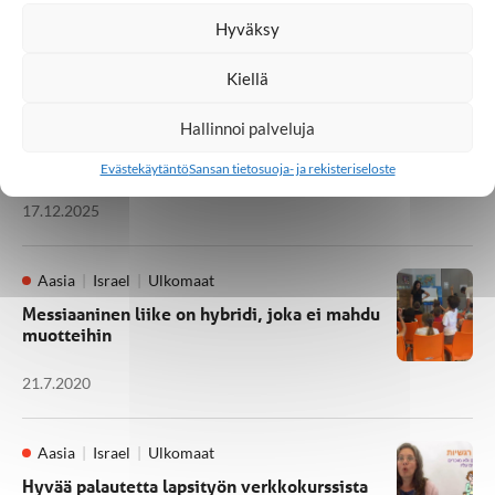
Hyväksy
12.3.2026
Kiellä
Israel
Ulkomaat
Hallinnoi palveluja
Joulu ja juutalainen identiteetti -
messiaaninen näkökulma
Evästekäytäntö
Sansan tietosuoja- ja rekisteriseloste
17.12.2025
Aasia
Israel
Ulkomaat
Messiaaninen liike on hybridi, joka ei mahdu
muotteihin
21.7.2020
Aasia
Israel
Ulkomaat
Hyvää palautetta lapsityön verkkokurssista