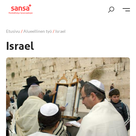
Etusivu
/
Alueellinen työ
/
Israel
Israel