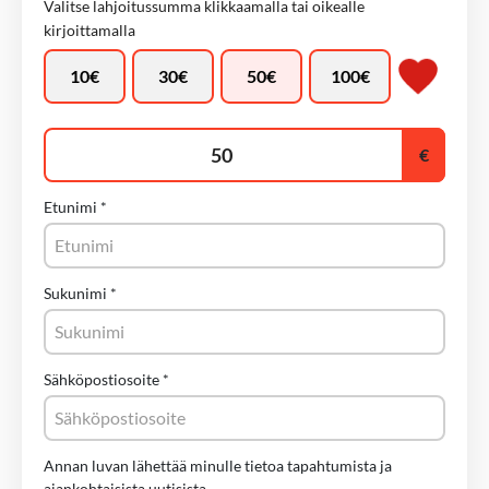
Valitse lahjoitussumma klikkaamalla tai oikealle
kirjoittamalla
10
€
30
€
50
€
100
€
Etunimi
*
Sukunimi
*
Sähköpostiosoite
*
Annan luvan lähettää minulle tietoa tapahtumista ja
ajankohtaisista uutisista