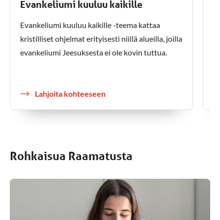
Evankeliumi kuuluu kaikille
I
Evankeliumi kuuluu kaikille -teema kattaa
Ih
kristilliset ohjelmat erityisesti niillä alueilla, joilla
va
evankeliumi Jeesuksesta ei ole kovin tuttua.
vä
el
Lahjoita kohteeseen
Rohkaisua Raamatusta