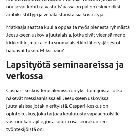
nousevat kohti taivasta. Maassa on paljon esimerkiksi
arabikristittyjä ja venäläistaustaisia kristittyjä.
Matkaaja saattaa kuulla oppaalta myös pienestä ryhmästä
Jeesukseen uskovia juutalaisia, jotka eivät yleensä mene
kirkkoihin, mutta joita suomalaisetkin lähetysjärjestöt
haluavat tukea. Miksi näin?
Lapsityötä seminaareissa ja
verkossa
Caspari-keskus Jerusalemissa on yksi toimijoista, jotka
näkevät messiaanisissa eli Jeesukseen uskovissa
juutalaisissa jotakin erityistä. Caspari-keskus on
opintokeskus, joka tarjoaa koulutusta vapaaehtoisille
vastuunkantajille, joita suurin osa seurakuntien
työntekijöistä on.