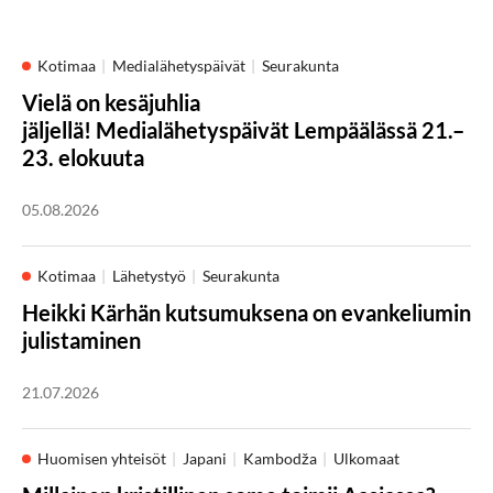
Kotimaa
Medialähetyspäivät
Seurakunta
Vielä on kesäjuhlia
jäljellä! Medialähetyspäivät Lempäälässä 21.–
23. elokuuta
05.08.2026
Kotimaa
Lähetystyö
Seurakunta
Heikki Kärhän kutsumuksena on evankeliumin
julistaminen
21.07.2026
Huomisen yhteisöt
Japani
Kambodža
Ulkomaat