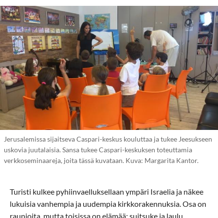
Jerusalemissa sijaitseva Caspari-keskus kouluttaa ja tukee Jeesukseen
uskovia juutalaisia. Sansa tukee Caspari-keskuksen toteuttamia
verkkoseminaareja, joita tässä kuvataan. Kuva: Margarita Kantor.
Turisti kulkee pyhiinvaelluksellaan ympäri Israelia ja näkee
lukuisia vanhempia ja uudempia kirkkorakennuksia. Osa on
raunioita, mutta toisissa on elämää: suitsuke ja laulu