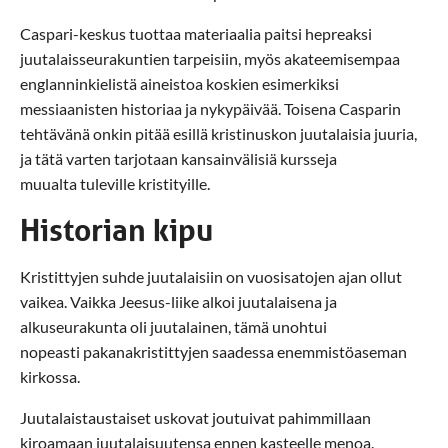
Caspari-keskus tuottaa materiaalia paitsi hepreaksi
juutalaisseurakuntien tarpeisiin, myös akateemisempaa
englanninkielistä aineistoa koskien esimerkiksi
messiaanisten historiaa ja nykypäivää. Toisena Casparin
tehtävänä onkin pitää esillä kristinuskon juutalaisia juuria,
ja tätä varten tarjotaan kansainvälisiä kursseja
muualta tuleville kristityille.
Historian kipu
Kristittyjen suhde juutalaisiin on vuosisatojen ajan ollut
vaikea. Vaikka Jeesus-liike alkoi juutalaisena ja
alkuseurakunta oli juutalainen, tämä unohtui
nopeasti pakanakristittyjen saadessa enemmistöaseman
kirkossa.
Juutalaistaustaiset uskovat joutuivat pahimmillaan
kiroamaan juutalaisuutensa ennen kasteelle menoa.