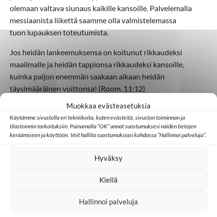
olemaan valtava siunaus kaikille kansoille. Palvelemalla
messiaanista liikettä saamme olla valmistelemassa
tuon lupauksen toteutumista.
Jos heidän lankeemuksensa on koitunut rikkaudeksi
maailmalle ja heidän tappionsa rikkaudeksi kansoille,
kuinka paljon enemmän saakaan aikaan heidän
täysimääräinen voittonsa! (Room. 11:12)
Muokkaa evästeasetuksia
Sanna Erelä
Käytämme sivustolla eri tekniikoita, kuten evästeitä, sivuston toiminnan ja
tilastoinnin tarkoituksiin. Painamalla ”OK” annat suostumuksesi näiden tietojen
Kirjoittaja on Caspari-keskuksen projektikoordinaattori ja
keräämiseen ja käyttöön. Voit hallita suostumuksiasi kohdassa ”Hallinnoi palveluja”.
Lähetysyhdistys Kylväjän työntekijä. Kirjoitus on julkaistu
Lähde-lehdessä 4/2019
.
Hyväksy
Kiellä
Hallinnoi palveluja
Lisää aiheesta