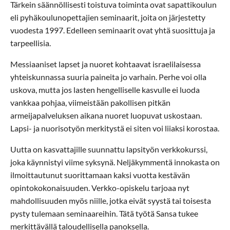
Tärkein säännöllisesti toistuva toiminta ovat sapattikoulun
eli pyhäkoulunopettajien seminaarit, joita on järjestetty
vuodesta 1997. Edelleen seminaarit ovat yhtä suosittuja ja
tarpeellisia.
Messiaaniset lapset ja nuoret kohtaavat israelilaisessa
yhteiskunnassa suuria paineita jo varhain. Perhe voi olla
uskova, mutta jos lasten hengelliselle kasvulle ei luoda
vankkaa pohjaa, viimeistään pakollisen pitkän
armeijapalveluksen aikana nuoret luopuvat uskostaan.
Lapsi- ja nuorisotyön merkitystä ei siten voi liiaksi korostaa.
Uutta on kasvattajille suunnattu lapsityön verkkokurssi,
joka käynnistyi viime syksynä. Neljäkymmentä innokasta on
ilmoittautunut suorittamaan kaksi vuotta kestävän
opintokokonaisuuden. Verkko-opiskelu tarjoaa nyt
mahdollisuuden myös niille, jotka eivät syystä tai toisesta
pysty tulemaan seminaareihin. Tätä työtä Sansa tukee
merkittävällä taloudellisella panoksella.