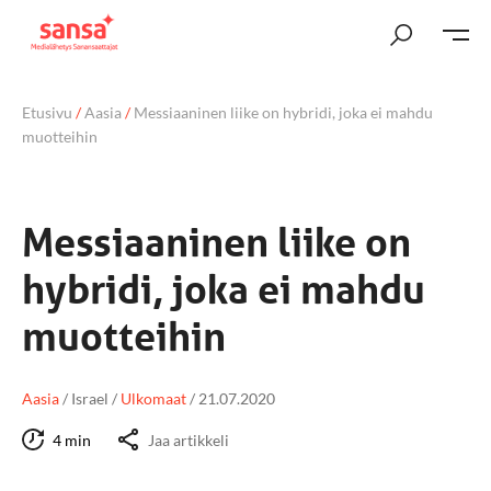
Etusivu
/
Aasia
/
Messiaaninen liike on hybridi, joka ei mahdu
muotteihin
Messiaaninen liike on
hybridi, joka ei mahdu
muotteihin
Aasia
/
Israel
/
Ulkomaat
/
21.07.2020
4 min
Jaa artikkeli