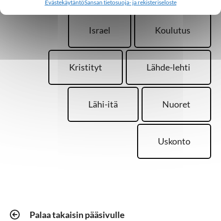
Evästekäytäntö
Sansan tietosuoja- ja rekisteriseloste
Israel
Koulutus
Kristityt
Lähde-lehti
Lähi-itä
Nuoret
Uskonto
Palaa takaisin pääsivulle