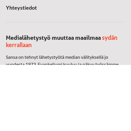
Yhteystiedot
sydän
Medialähetystyö muuttaa maailmaa
kerrallaan
Sansa on tehnyt lähetystyötä median välityksellä jo
vuodesta 1973. Evankeliumi kuuluu ja näkyy työssämme
radioaalloilla, televisiossa, verkossa ja sosiaalisessa
mediassa ympäri maailman. Kohtaamme ihmisen hänen
omalla kielellään, aidosti arjen keskellä.
Mediapankki
➔
Sansan materiaali
➔
Raamattu kannesta kanteen materiaali
➔
Toivoa naisille materiaali