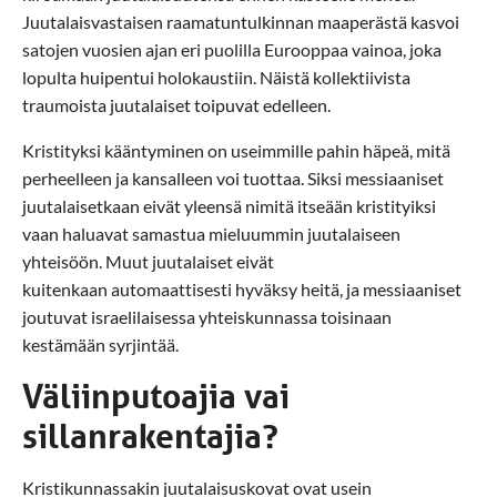
Juutalaisvastaisen raamatuntulkinnan maaperästä kasvoi
satojen vuosien ajan eri puolilla Eurooppaa vainoa, joka
lopulta huipentui holokaustiin. Näistä kollektiivista
traumoista juutalaiset toipuvat edelleen.
Kristityksi kääntyminen on useimmille pahin häpeä, mitä
perheelleen ja kansalleen voi tuottaa. Siksi messiaaniset
juutalaisetkaan eivät yleensä nimitä itseään kristityiksi
vaan haluavat samastua mieluummin juutalaiseen
yhteisöön. Muut juutalaiset eivät
kuitenkaan automaattisesti hyväksy heitä, ja messiaaniset
joutuvat israelilaisessa yhteiskunnassa toisinaan
kestämään syrjintää.
Väliinputoajia vai
sillanrakentajia?
Kristikunnassakin juutalaisuskovat ovat usein