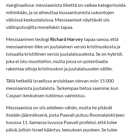
marginaalissa: messiaanista liikettä on vaikea kategorisoida
mihinkään, ja se aiheuttaa kiusaantumista uskontojen
välisissä keskusteluissa. Messiaaniset näyttävät siis
väliinputoajilta monellakin tapaa.
Messiaaninen teologi
Richard Harvey
tapaa sanoa, että
messiaaninen liike on juutalainen versio kristinuskosta ja
toisaalta kristillinen versio juutalaisuudesta. Se on hybridi,
joka ei istu muotteihin, mutta jossa on potentiaalia
rakentaa siltoja kristinuskon ja juutalaisuuden välille.
Tällä hetkellä Israelissa arvioidaan olevan noin 15 000
messiaanista juutalaista. Tarkempaa tietoa saamme, kun
Caspari-keskuksen tutkimus valmistuu.
Messiaanisia on siis edelleen vähän, mutta he pitävät
itseään jäännöksenä, josta Paavali puhuu Roomalaiskirjeen
luvussa 11. Samassa luvussa Paavali profetoi, että tulee
päivä, jolloin Israel kääntyy Jeesuksen puoleen. Se tulee