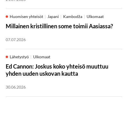
Huomisen yhteisöt
Japani
Kambodža
Ulkomaat
Millainen kristillinen some toimii Aasiassa?
07.07.2026
Lähetystyö
Ulkomaat
Ed Cannon: Joskus koko yhteisö muuttuu
yhden uuden uskovan kautta
30.06.2026