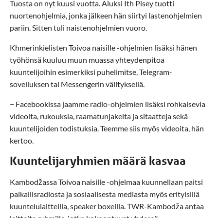
Tuosta on nyt kuusi vuotta. Aluksi Ith Pisey tuotti
nuortenohjelmia, jonka jälkeen hän siirtyi lastenohjelmien
pariin. Sitten tuli naistenohjelmien vuoro.
Khmerinkielisten Toivoa naisille -ohjelmien lisäksi hänen
työhönsä kuuluu muun muassa yhteydenpitoa
kuuntelijoihin esimerkiksi puhelimitse, Telegram-
sovelluksen tai Messengerin välityksellä.
− Facebookissa jaamme radio-ohjelmien lisäksi rohkaisevia
videoita, rukouksia, raamatunjakeita ja sitaatteja sekä
kuuntelijoiden todistuksia. Teemme siis myös videoita, hän
kertoo.
Kuuntelijaryhmien määrä kasvaa
Kambodžassa Toivoa naisille -ohjelmaa kuunnellaan paitsi
paikallisradiosta ja sosiaalisesta mediasta myös erityisillä
kuuntelulaitteilla, speaker boxeilla. TWR-Kambodža antaa