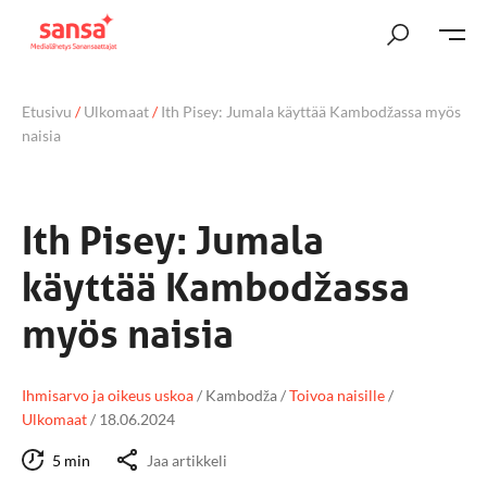
Etusivu
/
Ulkomaat
/
Ith Pisey: Jumala käyttää Kambodžassa myös
naisia
Ith Pisey: Jumala
käyttää Kambodžassa
myös naisia
Ihmisarvo ja oikeus uskoa
/
Kambodža
/
Toivoa naisille
/
Ulkomaat
/
18.06.2024
5 min
Jaa artikkeli