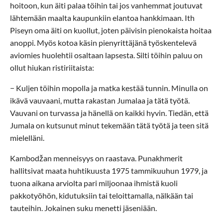
hoitoon, kun äiti palaa töihin tai jos vanhemmat joutuvat
lähtemään maalta kaupunkiin elantoa hankkimaan. Ith
Piseyn oma äiti on kuollut, joten päivisin pienokaista hoitaa
anoppi. Myös kotoa käsin pienyrittäjänä työskentelevä
aviomies huolehtii osaltaan lapsesta. Silti töihin paluu on
ollut hiukan ristiriitaista:
− Kuljen töihin mopolla ja matka kestää tunnin. Minulla on
ikävä vauvaani, mutta rakastan Jumalaa ja tätä työtä.
Vauvani on turvassa ja hänellä on kaikki hyvin. Tiedän, että
Jumala on kutsunut minut tekemään tätä työtä ja teen sitä
mielelläni.
Kambodžan menneisyys on raastava. Punakhmerit
hallitsivat maata huhtikuusta 1975 tammikuuhun 1979, ja
tuona aikana arviolta pari miljoonaa ihmistä kuoli
pakkotyöhön, kidutuksiin tai teloittamalla, nälkään tai
tauteihin. Jokainen suku menetti jäseniään.