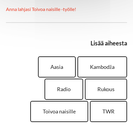
Anna lahjasi Toivoa naisille -työlle!
Lisää aiheesta
Aasia
Kambodža
Radio
Rukous
Toivoa naisille
TWR