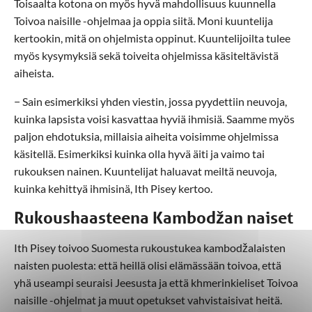
Toisaalta kotona on myös hyvä mahdollisuus kuunnella
Toivoa naisille -ohjelmaa ja oppia siitä. Moni kuuntelija
kertookin, mitä on ohjelmista oppinut. Kuuntelijoilta tulee
myös kysymyksiä sekä toiveita ohjelmissa käsiteltävistä
aiheista.
− Sain esimerkiksi yhden viestin, jossa pyydettiin neuvoja,
kuinka lapsista voisi kasvattaa hyviä ihmisiä. Saamme myös
paljon ehdotuksia, millaisia aiheita voisimme ohjelmissa
käsitellä. Esimerkiksi kuinka olla hyvä äiti ja vaimo tai
rukouksen nainen. Kuuntelijat haluavat meiltä neuvoja,
kuinka kehittyä ihmisinä, Ith Pisey kertoo.
Rukoushaasteena Kambodžan naiset
Ith Pisey toivoo Suomesta rukoustukea kambodžalaisten
naisten puolesta: että heillä olisi elämässään toivoa, että
yhä useampi seuraisi Jeesusta ja että khmerinkieliset Toivoa
naisille -ohjelmat ja muut opetukset vahvistaisivat heitä.