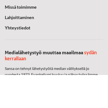
Missä toimimme
Lahjoittaminen
Yhteystiedot
sydän
Medialähetystyö muuttaa maailmaa
kerrallaan
Sansa on tehnyt lähetystyötä median välityksellä jo
vuodesta 1973. Evankeliumi kuuluu ja näkyy työssämme
radioaalloilla, televisiossa, verkossa ja sosiaalisessa
mediassa ympäri maailman. Kohtaamme ihmisen hänen
omalla kielellään, aidosti arjen keskellä.
Mediapankki