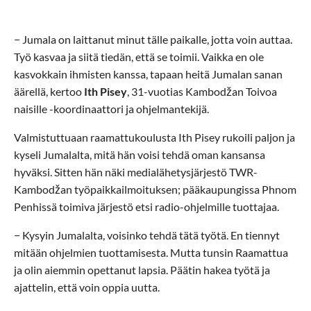
− Jumala on laittanut minut tälle paikalle, jotta voin auttaa.
Työ kasvaa ja siitä tiedän, että se toimii. Vaikka en ole
kasvokkain ihmisten kanssa, tapaan heitä Jumalan sanan
äärellä, kertoo
Ith Pisey
, 31-vuotias Kambodžan Toivoa
naisille -koordinaattori ja ohjelmantekijä.
Valmistuttuaan raamattukoulusta Ith Pisey rukoili paljon ja
kyseli Jumalalta, mitä hän voisi tehdä oman kansansa
hyväksi. Sitten hän näki medialähetysjärjestö TWR-
Kambodžan työpaikkailmoituksen; pääkaupungissa Phnom
Penhissä toimiva järjestö etsi radio-ohjelmille tuottajaa.
− Kysyin Jumalalta, voisinko tehdä tätä työtä. En tiennyt
mitään ohjelmien tuottamisesta. Mutta tunsin Raamattua
ja olin aiemmin opettanut lapsia. Päätin hakea työtä ja
ajattelin, että voin oppia uutta.