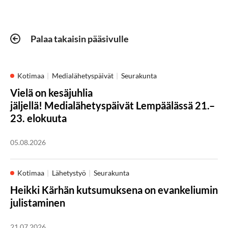
Palaa takaisin pääsivulle
Kotimaa
Medialähetyspäivät
Seurakunta
Vielä on kesäjuhlia
jäljellä! Medialähetyspäivät Lempäälässä 21.–
23. elokuuta
05.08.2026
Kotimaa
Lähetystyö
Seurakunta
Heikki Kärhän kutsumuksena on evankeliumin
julistaminen
21.07.2026