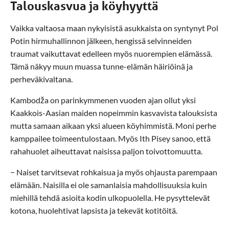
Talouskasvua ja köyhyyttä
Vaikka valtaosa maan nykyisistä asukkaista on syntynyt Pol
Potin hirmuhallinnon jälkeen, hengissä selvinneiden
traumat vaikuttavat edelleen myös nuorempien elämässä.
Tämä näkyy muun muassa tunne-elämän häiriöinä ja
perheväkivaltana.
Kambodža on parinkymmenen vuoden ajan ollut yksi
Kaakkois-Aasian maiden nopeimmin kasvavista talouksista
mutta samaan aikaan yksi alueen köyhimmistä. Moni perhe
kamppailee toimeentulostaan. Myös Ith Pisey sanoo, että
rahahuolet aiheuttavat naisissa paljon toivottomuutta.
− Naiset tarvitsevat rohkaisua ja myös ohjausta parempaan
elämään. Naisilla ei ole samanlaisia mahdollisuuksia kuin
miehillä tehdä asioita kodin ulkopuolella. He pysyttelevät
kotona, huolehtivat lapsista ja tekevät kotitöitä.