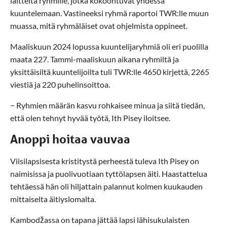
laitteita ryhmille, jotka kokoontuvat yhdessä
kuuntelemaan. Vastineeksi ryhmä raportoi TWR:lle muun
muassa, mitä ryhmäläiset ovat ohjelmista oppineet.
Maaliskuun 2024 lopussa kuuntelijaryhmiä oli eri puolilla
maata 227. Tammi-maaliskuun aikana ryhmiltä ja
yksittäisiltä kuuntelijoilta tuli TWR:lle 4650 kirjettä, 2265
viestiä ja 220 puhelinsoittoa.
− Ryhmien määrän kasvu rohkaisee minua ja siitä tiedän,
että olen tehnyt hyvää työtä, Ith Pisey iloitsee.
Anoppi hoitaa vauvaa
Viisilapsisesta kristitystä perheestä tuleva Ith Pisey on
naimisissa ja puolivuotiaan tyttölapsen äiti. Haastattelua
tehtäessä hän oli hiljattain palannut kolmen kuukauden
mittaiselta äitiyslomalta.
Kambodžassa on tapana jättää lapsi lähisukulaisten