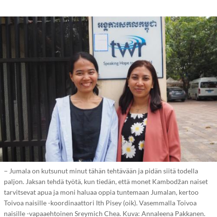
− Jumala on kutsunut minut tähän tehtävään ja pidän siitä todella
paljon. Jaksan tehdä työtä, kun tiedän, että monet Kambodžan naiset
tarvitsevat apua ja moni haluaa oppia tuntemaan Jumalan, kertoo
Toivoa naisille -koordinaattori Ith Pisey (oik). Vasemmalla Toivoa
naisille -vapaaehtoinen Sreymich Chea. Kuva: Annaleena Pakkanen.