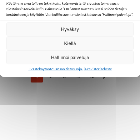
Käytämme sivustolla eri tekniikoita, kuten evästeitä, sivuston toiminnan ja
Arabimaat
Ihmisarvo ja oikeus uskoa
tilastoinnin tarkoituksiin. Painamalla ”OK” annat suostumuksesi näiden tietojen
Toivoa naisille
Ulkomaat
keräämiseen ja käyttöön. Voit hallita suostumuksiasi kohdassa ”Hallinnoi palveluja”.
Sansa tukee kabyylinkielisten
naistenohjelmien kuuntelijaseurantaa
Hyväksy
Pohjois-Afrikassa
Kiellä
5.3.2025
Hallinnoi palveluja
Evästekäytäntö
Sansan tietosuoja- ja rekisteriseloste
1
2
3
…
13