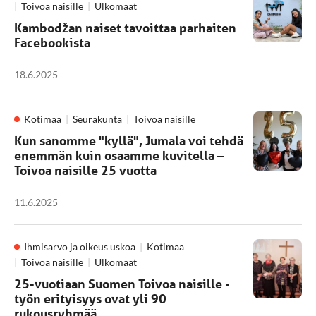
Toivoa naisille
Ulkomaat
Kambodžan naiset tavoittaa parhaiten
Facebookista
18.6.2025
Kotimaa
Seurakunta
Toivoa naisille
Kun sanomme "kyllä", Jumala voi tehdä
enemmän kuin osaamme kuvitella –
Toivoa naisille 25 vuotta
11.6.2025
Ihmisarvo ja oikeus uskoa
Kotimaa
Toivoa naisille
Ulkomaat
25-vuotiaan Suomen Toivoa naisille -
työn erityisyys ovat yli 90
rukousryhmää