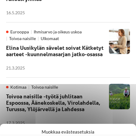
16.5.2025
Eurooppa
Ihmisarvo ja oikeus uskoa
Toivoa naisille
Ulkomaat
Elina Uusikylän sävelet soivat Kätketyt
aarteet -kuunnelmasarjan jatko-osassa
21.3.2025
Kotimaa
Toivoa naisille
Toivoa naisille -työtä juhlitaan
Espoossa, Äänekoskella, Virolahdella,
Turussa, Ylöjärvellä ja Lahdessa
17.3.2025
Muokkaa evästeasetuksia