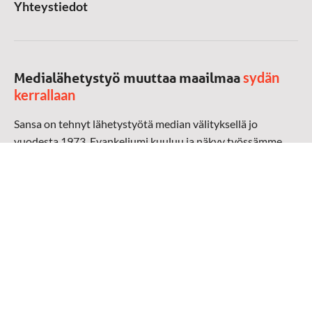
Yhteystiedot
sydän
Medialähetystyö muuttaa maailmaa
kerrallaan
Sansa on tehnyt lähetystyötä median välityksellä jo
vuodesta 1973. Evankeliumi kuuluu ja näkyy työssämme
radioaalloilla, televisiossa, verkossa ja sosiaalisessa
mediassa ympäri maailman. Kohtaamme ihmisen hänen
omalla kielellään, aidosti arjen keskellä.
Mediapankki
➔
Sansan materiaali
➔
Raamattu kannesta kanteen materiaali
➔
Toivoa naisille materiaali