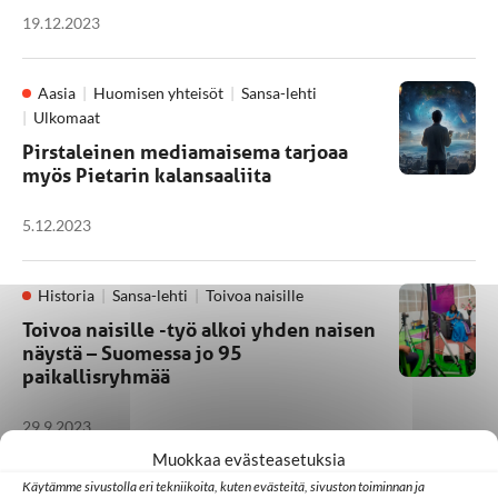
19.12.2023
Aasia
Huomisen yhteisöt
Sansa-lehti
Ulkomaat
Pirstaleinen mediamaisema tarjoaa
myös Pietarin kalansaaliita
5.12.2023
Historia
Sansa-lehti
Toivoa naisille
Toivoa naisille -työ alkoi yhden naisen
näystä – Suomessa jo 95
paikallisryhmää
29.9.2023
Muokkaa evästeasetuksia
Käytämme sivustolla eri tekniikoita, kuten evästeitä, sivuston toiminnan ja
Ihmisarvo ja oikeus uskoa
Intia
Toivoa naisille