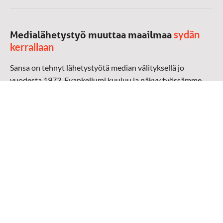
sydän
Medialähetystyö muuttaa maailmaa
kerrallaan
Sansa on tehnyt lähetystyötä median välityksellä jo
vuodesta 1973. Evankeliumi kuuluu ja näkyy työssämme
radioaalloilla, televisiossa, verkossa ja sosiaalisessa
mediassa ympäri maailman. Kohtaamme ihmisen hänen
omalla kielellään, aidosti arjen keskellä.
Mediapankki
➔
Sansan materiaali
➔
Raamattu kannesta kanteen materiaali
➔
Toivoa naisille materiaali