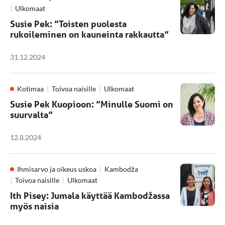
Ulkomaat
Susie Pek: ”Toisten puolesta
rukoileminen on kauneinta rakkautta”
31.12.2024
Kotimaa
Toivoa naisille
Ulkomaat
Susie Pek Kuopioon: ”Minulle Suomi on
suurvalta”
12.8.2024
Ihmisarvo ja oikeus uskoa
Kambodža
Toivoa naisille
Ulkomaat
Ith Pisey: Jumala käyttää Kambodžassa
myös naisia