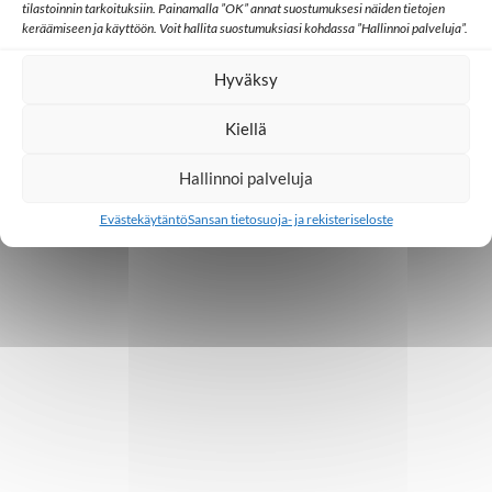
tilastoinnin tarkoituksiin. Painamalla ”OK” annat suostumuksesi näiden tietojen
Ulkomaat
keräämiseen ja käyttöön. Voit hallita suostumuksiasi kohdassa ”Hallinnoi palveluja”.
Monenlaiset roolit haastavat Intian
naisia
Hyväksy
Kiellä
25.7.2023
Hallinnoi palveluja
Evästekäytäntö
Sansan tietosuoja- ja rekisteriseloste
1
2
3
4
…
13