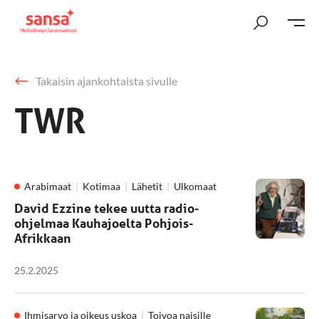
Takaisin ajankohtaista sivulle
TWR
Arabimaat
Kotimaa
Lähetit
Ulkomaat
David Ezzine tekee uutta radio-
ohjelmaa Kauhajoelta Pohjois-
Afrikkaan
25.2.2025
Ihmisarvo ja oikeus uskoa
Toivoa naisille