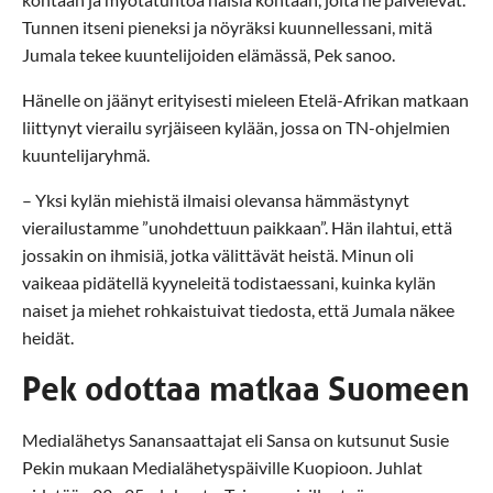
Tunnen itseni pieneksi ja nöyräksi kuunnellessani, mitä
Jumala tekee kuuntelijoiden elämässä, Pek sanoo.
Hänelle on jäänyt erityisesti mieleen Etelä-Afrikan matkaan
liittynyt vierailu syrjäiseen kylään, jossa on TN-ohjelmien
kuuntelijaryhmä.
– Yksi kylän miehistä ilmaisi olevansa hämmästynyt
vierailustamme ”unohdettuun paikkaan”. Hän ilahtui, että
jossakin on ihmisiä, jotka välittävät heistä. Minun oli
vaikeaa pidätellä kyyneleitä todistaessani, kuinka kylän
naiset ja miehet rohkaistuivat tiedosta, että Jumala näkee
heidät.
Pek odottaa matkaa Suomeen
Medialähetys Sanansaattajat eli Sansa on kutsunut Susie
Pekin mukaan Medialähetyspäiville Kuopioon. Juhlat