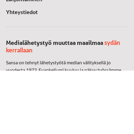
Yhteystiedot
sydän
Medialähetystyö muuttaa maailmaa
kerrallaan
Sansa on tehnyt lähetystyötä median välityksellä jo
vuodesta 1973. Evankeliumi kuuluu ja näkyy työssämme
radioaalloilla, televisiossa, verkossa ja sosiaalisessa
mediassa ympäri maailman. Kohtaamme ihmisen hänen
omalla kielellään, aidosti arjen keskellä.
Mediapankki
➔
Sansan materiaali
➔
Raamattu kannesta kanteen materiaali