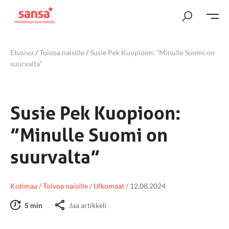
Etusivu
/
Toivoa naisille
/
Susie Pek Kuopioon: ”Minulle Suomi on
suurvalta”
Susie Pek Kuopioon:
”Minulle Suomi on
suurvalta”
Kotimaa
/
Toivoa naisille
/
Ulkomaat
/
12.08.2024
5 min
Jaa artikkeli