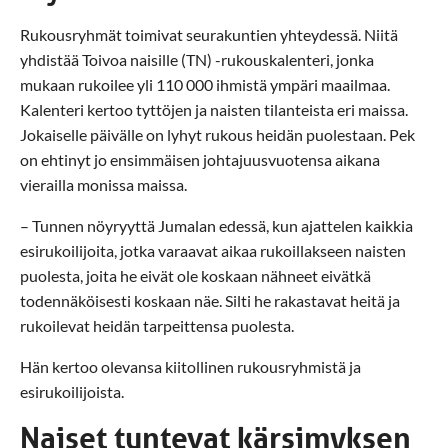
Rukousryhmät toimivat seurakuntien yhteydessä. Niitä
yhdistää Toivoa naisille (TN) -rukouskalenteri, jonka
mukaan rukoilee yli 110 000 ihmistä ympäri maailmaa.
Kalenteri kertoo tyttöjen ja naisten tilanteista eri maissa.
Jokaiselle päivälle on lyhyt rukous heidän puolestaan. Pek
on ehtinyt jo ensimmäisen johtajuusvuotensa aikana
vierailla monissa maissa.
– Tunnen nöyryyttä Jumalan edessä, kun ajattelen kaikkia
esirukoilijoita, jotka varaavat aikaa rukoillakseen naisten
puolesta, joita he eivät ole koskaan nähneet eivätkä
todennäköisesti koskaan näe. Silti he rakastavat heitä ja
rukoilevat heidän tarpeittensa puolesta.
Hän kertoo olevansa kiitollinen rukousryhmistä ja
esirukoilijoista.
Naiset tuntevat kärsimyksen