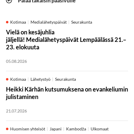
Palaa takaisin pääsivulle
Kotimaa
Medialähetyspäivät
Seurakunta
Vielä on kesäjuhlia
jäljellä! Medialähetyspäivät Lempäälässä 21.–
23. elokuuta
05.08.2026
Kotimaa
Lähetystyö
Seurakunta
Heikki Kärhän kutsumuksena on evankeliumin
julistaminen
21.07.2026
Huomisen yhteisöt
Japani
Kambodža
Ulkomaat