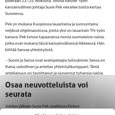
pidetään 23.–25. elokuuta. Toivoa naisille -työn
kansainvälinen johtaja Susie Pek vierailee toista kertaa
Suomessa.
Pek on mukana Kuopiossa lauantaina ja sunnuntaina
neljässä ohjelmaosiossa, joista yksi on lauantain TN-työn
kanava. Pek toivoo tapaavansa monia suomalaisia naisia,
jotka ovat mukana tässä kansainvälisessä liikkeessä. Hän
kiittää Sansaa yhteistyöstä.
– Suomi ja Sansa ovat avainpelaajia työssämme. Sansa on
ihana, uskollinen ja antelias yhteistyökumppani. Tämä
anteliaisuus on tavoittanut ja siunannut tuhansia naisia.
Osaa neuvotteluista voi
seurata
Juhlien jälkeen Susie Pek osallistuu Kirkon
lähetyskumppanuusneuvotteluihin. Ne pidetään 26.–30.