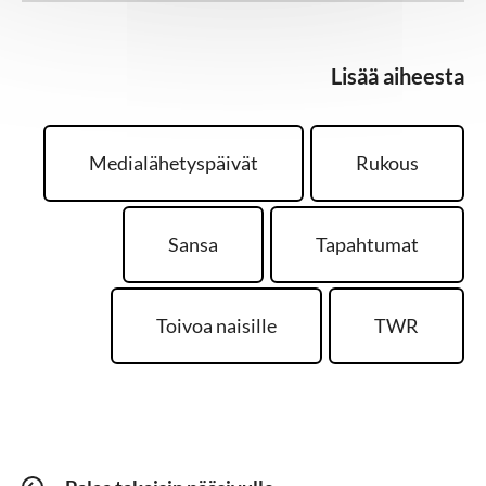
Lisää aiheesta
Medialähetyspäivät
Rukous
Sansa
Tapahtumat
Toivoa naisille
TWR