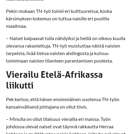
Pekin mukaan TN-työ toimii eri kulttuureissa, koska
kärsimyksen kokemus on tuttua naisille eri puolilla
maailmaa.
– Naiset kaipaavat tulla nähdyiksi ja heillä on oikeus kuulla
olevansa rakastettuja. TN-työ muistuttaa näistä naisten
tarpeista, lisää tietoa naisten ahdingosta ja kutsuu
toimimaan naisten tilanteen parantamisen puolesta.
Vierailu Etelä-Afrikassa
liikutti
Pek kertoo, että hänen ensimmäinen vuotensa TN-työn
kansainvälisenä johtajana on ollut tiivis.
– Minulla on ollut tilaisuus vierailla eri maissa. Työn
johdossa olevat naiset ovat täynnä rakkautta Herraa
kohtaan ja myötätuntoa naisia kohtaan, joita he palvelevat.