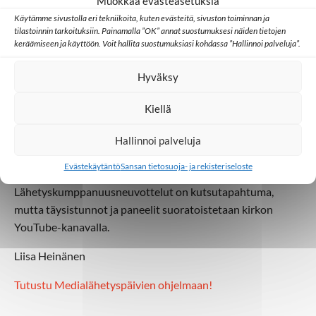
Muokkaa evästeasetuksia
elokuuta Helsingissä. Hän mukana työpajassa, jonka
Käytämme sivustolla eri tekniikoita, kuten evästeitä, sivuston toiminnan ja
teemana on “Innovatiiviset mediatyökalut lähetys- ja
tilastoinnin tarkoituksiin. Painamalla ”OK” annat suostumuksesi näiden tietojen
keräämiseen ja käyttöön. Voit hallita suostumuksiasi kohdassa ”Hallinnoi palveluja”.
seurakuntatyössä”.
Työpajassa on mukana myös
Marianne Awaraji,
jonka
Hyväksy
aiheena ovat Lähi-idässä toimivan Sat-7-kanavan
Kiellä
lastenohjelmat.
Dipendra Halder
TWR-Intiasta kertoo
radiokotiryhmistä, jotka kokoontuvat kristillisen median
Hallinnoi palveluja
äärelle opiskelemaan Raamattua. Työpajaa johdattelee
Sansan toiminnanjohtaja
Mikko Matikainen
.
Evästekäytäntö
Sansan tietosuoja- ja rekisteriseloste
Lähetyskumppanuusneuvottelut on kutsutapahtuma,
mutta täysistunnot ja paneelit suoratoistetaan kirkon
YouTube-kanavalla.
Liisa Heinänen
Tutustu Medialähetyspäivien ohjelmaan!