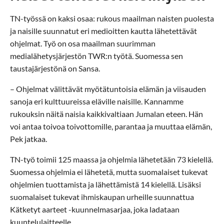
TN-työssä on kaksi osaa: rukous maailman naisten puolesta
ja naisille suunnatut eri medioitten kautta lähetettävät
ohjelmat. Työ on osa maailman suurimman
medialähetysjärjestön TWR:n työtä. Suomessa sen
taustajärjestönä on Sansa.
– Ohjelmat välittävät myötätuntoisia elämän ja viisauden
sanoja eri kulttuureissa eläville naisille. Kannamme
rukouksin näitä naisia kaikkivaltiaan Jumalan eteen. Hän
voi antaa toivoa toivottomille, parantaa ja muuttaa elämän,
Pek jatkaa.
TN-työ toimii 125 maassa ja ohjelmia lähetetään 73 kielellä.
Suomessa ohjelmia ei lähetetä, mutta suomalaiset tukevat
ohjelmien tuottamista ja lähettämistä 14 kielellä. Lisäksi
suomalaiset tukevat ihmiskaupan urheille suunnattua
Kätketyt aarteet -kuunnelmasarjaa, joka ladataan
kuuntelulaitteelle.