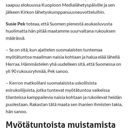
saapuu elokuussa Kuopioon Medialähetyspäiville ja sen
jälkeen Kirkon lähetyskumppanuusneuvotteluihin.
Susie Pek
toteaa, että Suomen pienestä asukasluvusta
huolimatta hän pitää maatamme suurvaltana rukouksen
määrässä.
– Se on sitä, kun ajattelen suomalaisten tuntemaa
myötätuntoa maailman naisia kohtaan ja halua elää lähellä
Herraa. Hämmästelen yhä uudelleen sitä, että Suomessa on
yli 90 rukousryhmää, Pek sanoo.
– Kerron matkoillani suomalaisista uskollisista
esirukoilijoista, jotka tuntevat myötätuntoa vaikeissa
tilanteissa kamppailevia naisia kohtaan ja rukoilevat heidän
puolestaan. Rakastan tätä maata sen ihanien ihmisten takia,
hän sanoo.
Myötätuntoista muistamista