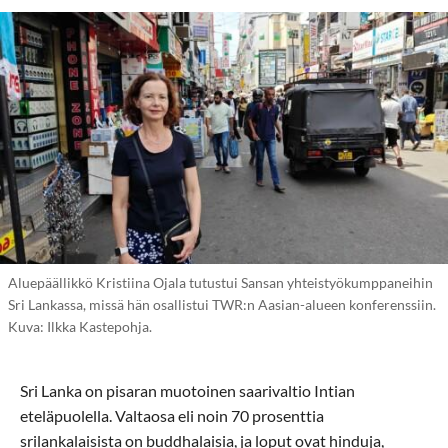
Aluepäällikkö Kristiina Ojala tutustui Sansan yhteistyökumppaneihin
Sri Lankassa, missä hän osallistui TWR:n Aasian-alueen konferenssiin.
Kuva: Ilkka Kastepohja.
Sri Lanka on pisaran muotoinen saarivaltio Intian
eteläpuolella. Valtaosa eli noin 70 prosenttia
srilankalaisista on buddhalaisia, ja loput ovat hinduja,