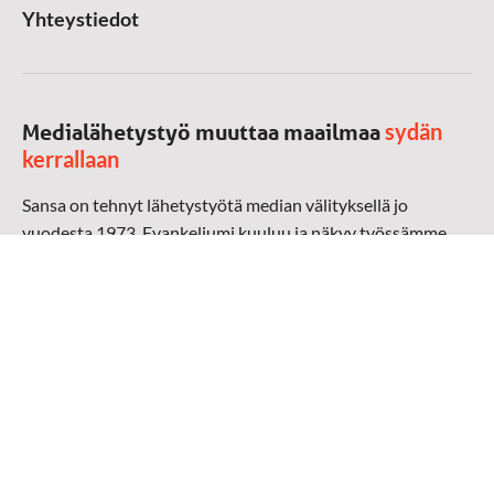
Yhteystiedot
sydän
Medialähetystyö muuttaa maailmaa
kerrallaan
Sansa on tehnyt lähetystyötä median välityksellä jo
vuodesta 1973. Evankeliumi kuuluu ja näkyy työssämme
radioaalloilla, televisiossa, verkossa ja sosiaalisessa
mediassa ympäri maailman. Kohtaamme ihmisen hänen
omalla kielellään, aidosti arjen keskellä.
Mediapankki
➔
Sansan materiaali
➔
Raamattu kannesta kanteen materiaali
➔
Toivoa naisille materiaali