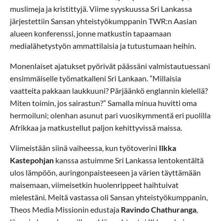
muslimeja ja kristittyjä. Viime syyskuussa Sri Lankassa
järjestettiin Sansan yhteistyökumppanin TWR:n Aasian
alueen konferenssi, jonne matkustin tapaamaan
medialähetystyön ammattilaisia ja tutustumaan heihin.
Monenlaiset ajatukset pyörivät päässäni valmistautuessani
ensimmäiselle työmatkalleni Sri Lankaan. ”Millaisia
vaatteita pakkaan laukkuuni? Pärjäänkö englannin kielellä?
Miten toimin, jos sairastun?” Samalla minua huvitti oma
hermoiluni; olenhan asunut pari vuosikymmentä eri puolilla
Afrikkaa ja matkustellut paljon kehittyvissä maissa.
Viimeistään siinä vaiheessa, kun työtoverini
Ilkka
Kastepohjan
kanssa astuimme Sri Lankassa lentokentältä
ulos lämpöön, auringonpaisteeseen ja värien täyttämään
maisemaan, viimeisetkin huolenrippeet haihtuivat
mielestäni. Meitä vastassa oli Sansan yhteistyökumppanin,
Theos Media Missionin edustaja
Ravindo Chathuranga
,