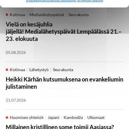
Evästekäytäntö
Sansan tietosuoja- ja rekisteriseloste
Kotimaa
Medialähetyspäivät
Seurakunta
Vielä on kesäjuhlia
jäljellä! Medialähetyspäivät Lempäälässä 21.–
23. elokuuta
05.08.2026
Kotimaa
Lähetystyö
Seurakunta
Heikki Kärhän kutsumuksena on evankeliumin
julistaminen
21.07.2026
Huomisen yhteisöt
Japani
Kambodža
Ulkomaat
Millainen kristillinen some toimii Aasiassa?