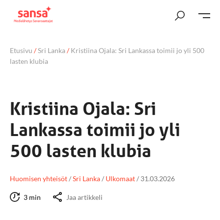
Etusivu
/
Sri Lanka
/
Kristiina Ojala: Sri Lankassa toimii jo yli 500
lasten klubia
Kristiina Ojala: Sri
Lankassa toimii jo yli
500 lasten klubia
Huomisen yhteisöt
/
Sri Lanka
/
Ulkomaat
/
31.03.2026
3 min
Jaa artikkeli