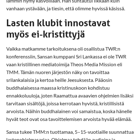
lämmin hymy kasvoillaan. Hän suhtautui Ilkkaan kuin
vanhaan ystävään, ja tiesin, että olimme hyvissä käsissä.
Lasten klubit innostavat
myös ei-kristittyjä
Vaikka matkamme tarkoituksena oli osallistua TWR:n
konferenssiin, Sansan kumppani Sri Lankassa ei ole TWR
vaan kristillinen mediatoimija Theos Media Mission eli
TMM. Tämän nuoren järjestön näky on tavoittaa
srilankalaisia ja kertoa heille Jeesuksesta. Pääosin
buddhalaisessa maassa kristinuskoon kohdistuu
ennakkoluuloja, joten Raamattua avaavien ohjelmien lisäksi
tarvitaan sisältöjä, joissa kerrotaan hyvistä, kristillisistä
arvoista. Näihin buddhalainen voi samaistua, koska hänelle
hyvät teot ovat osa tavoittelemisen arvoista hyvää elämää.
Sansa tukee TMM:n tuottamaa, 5–15-vuotiaille suunnattua
lastenohjelmasarjaa. Ohjelmaa tehdään audioina ja