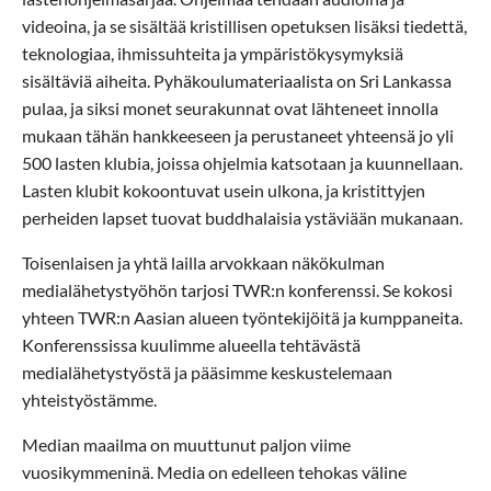
videoina, ja se sisältää kristillisen opetuksen lisäksi tiedettä,
teknologiaa, ihmissuhteita ja ympäristökysymyksiä
sisältäviä aiheita. Pyhäkoulumateriaalista on Sri Lankassa
pulaa, ja siksi monet seurakunnat ovat lähteneet innolla
mukaan tähän hankkeeseen ja perustaneet yhteensä jo yli
500 lasten klubia, joissa ohjelmia katsotaan ja kuunnellaan.
Lasten klubit kokoontuvat usein ulkona, ja kristittyjen
perheiden lapset tuovat buddhalaisia ystäviään mukanaan.
Toisenlaisen ja yhtä lailla arvokkaan näkökulman
medialähetystyöhön tarjosi TWR:n konferenssi. Se kokosi
yhteen TWR:n Aasian alueen työntekijöitä ja kumppaneita.
Konferenssissa kuulimme alueella tehtävästä
medialähetystyöstä ja pääsimme keskustelemaan
yhteistyöstämme.
Median maailma on muuttunut paljon viime
vuosikymmeninä. Media on edelleen tehokas väline