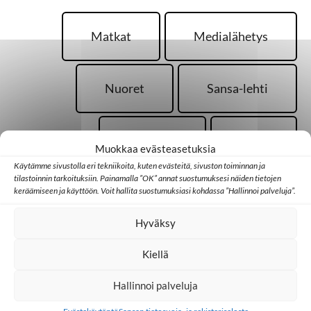
Matkat
Medialähetys
Nuoret
Sansa-lehti
Sri Lanka
TWR
Muokkaa evästeasetuksia
Käytämme sivustolla eri tekniikoita, kuten evästeitä, sivuston toiminnan ja
tilastoinnin tarkoituksiin. Painamalla ”OK” annat suostumuksesi näiden tietojen
Uskonto
keräämiseen ja käyttöön. Voit hallita suostumuksiasi kohdassa ”Hallinnoi palveluja”.
Hyväksy
Kiellä
Hallinnoi palveluja
Palaa takaisin pääsivulle