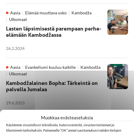
Aasia
Elämää muuttava usko
Kambodža
Ulkomaat
Lasten läpsimisestä parempaan perhe-
elämään Kambodžassa
26.2.2024
Aasia
Evankeliumi kuuluu kaikille
Kambodža
Ulkomaat
Kambodžalainen Bopha: Tärkeintä on
palvella Jumalaa
29.6.2023
Muokkaa evästeasetuksia
Ihmisarvo ja oikeus uskoa
Kambodža
Käytämme sivustolla eri tekniikoita, kuten evästeitä, sivuston toiminnan ja
Toivoa naisille
Ulkomaat
tilastoinnin tarkoituksiin. Painamalla ”OK” annat suostumuksesi näiden tietojen