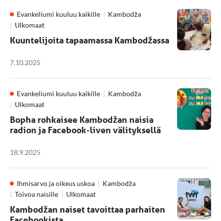
Evankeliumi kuuluu kaikille
Kambodža
Ulkomaat
Kuuntelijoita tapaamassa Kambodžassa
7.10.2025
Evankeliumi kuuluu kaikille
Kambodža
Ulkomaat
Bopha rohkaisee Kambodžan naisia
radion ja Facebook-liven välityksellä
18.9.2025
Ihmisarvo ja oikeus uskoa
Kambodža
Toivoa naisille
Ulkomaat
Kambodžan naiset tavoittaa parhaiten
Facebookista