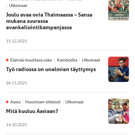
Ulkomaat
Joulu avaa ovia Thaimaassa – Sansa
mukana suuressa
evankeliointikampanjassa
15.12.2025
Elämää muuttava usko
Kambodža
Ulkomaat
Työ radiossa on unelmien täyttymys
26.11.2025
Aasia
Huomisen yhteisöt
Ulkomaat
Mitä kuuluu Aasiaan?
14.10.2025