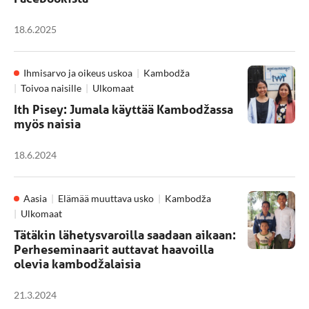
18.6.2025
Ihmisarvo ja oikeus uskoa
Kambodža
Toivoa naisille
Ulkomaat
Ith Pisey: Jumala käyttää Kambodžassa
myös naisia
18.6.2024
Aasia
Elämää muuttava usko
Kambodža
Ulkomaat
Tätäkin lähetysvaroilla saadaan aikaan:
Perheseminaarit auttavat haavoilla
olevia kambodžalaisia
21.3.2024