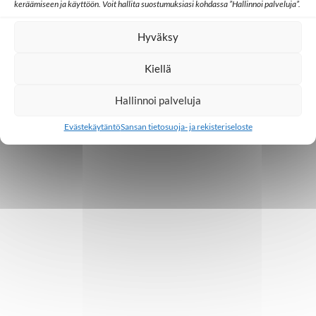
keräämiseen ja käyttöön. Voit hallita suostumuksiasi kohdassa ”Hallinnoi palveluja”.
Miehetkin kuuntelevat Toivoa naisille -
ohjelmaa Kambodžassa
Hyväksy
3.3.2023
Kiellä
Hallinnoi palveluja
1
2
3
4
Evästekäytäntö
Sansan tietosuoja- ja rekisteriseloste