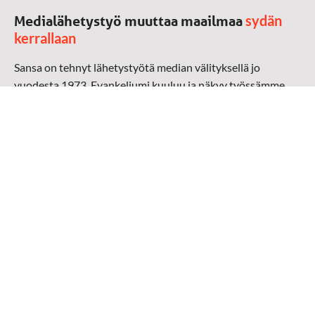
sydän
Medialähetystyö muuttaa maailmaa
kerrallaan
Sansa on tehnyt lähetystyötä median välityksellä jo
vuodesta 1973. Evankeliumi kuuluu ja näkyy työssämme
radioaalloilla, televisiossa, verkossa ja sosiaalisessa
mediassa ympäri maailman. Kohtaamme ihmisen hänen
omalla kielellään, aidosti arjen keskellä.
Mediapankki
➔
Sansan materiaali
➔
Raamattu kannesta kanteen materiaali
➔
Toivoa naisille materiaali
Medialähetys Sanansaattajat ry