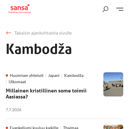
Takaisin ajankohtaista sivulle
Kambodža
Huomisen yhteisöt
Japani
Kambodža
Ulkomaat
Millainen kristillinen some toimii
Aasiassa?
7.7.2026
Evankeliumi kuuluu kaikille
Thaimaa