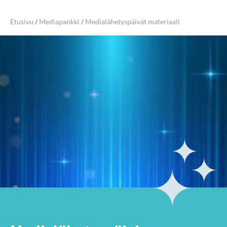
Etusivu
/
Mediapankki
/
Medialähetyspäivät materiaali