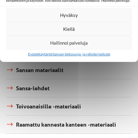
keräämiseen ja käyttöön. Voit hallita suostumuksiasi kohdassa ”Hallinnoi palveluja”.
Esitysmateriaali
Hyväksy
Kiellä
Hallinnoi palveluja
Evästekäytäntö
Sansan tietosuoja- ja rekisteriseloste
Tiedostot ja materiaalit
Sansan materiaalit
Sansa-lehdet
Toivoanaisille -materiaali
Raamattu kannesta kanteen -materiaali