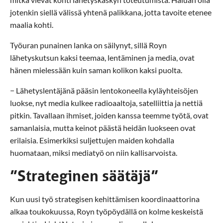
jotenkin siellä välissä yhtenä palikkana, jotta tavoite etenee
maalia kohti.
Työuran punainen lanka on säilynyt, sillä Royn
lähetyskutsun kaksi teemaa, lentäminen ja media, ovat
hänen mielessään kuin saman kolikon kaksi puolta.
− Lähetyslentäjänä pääsin lentokoneella kyläyhteisöjen
luokse, nyt media kulkee radioaaltoja, satelliittia ja nettiä
pitkin. Tavallaan ihmiset, joiden kanssa teemme työtä, ovat
samanlaisia, mutta keinot päästä heidän luokseen ovat
erilaisia. Esimerkiksi suljettujen maiden kohdalla
huomataan, miksi mediatyö on niin kallisarvoista.
”Strateginen säätäjä”
Kun uusi työ strategisen kehittämisen koordinaattorina
alkaa toukokuussa, Royn työpöydällä on kolme keskeistä