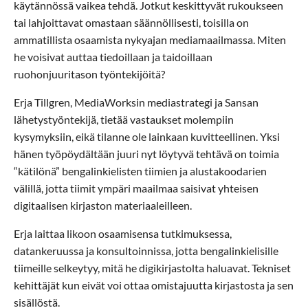
käytännössä vaikea tehdä. Jotkut keskittyvät rukoukseen
tai lahjoittavat omastaan säännöllisesti, toisilla on
ammatillista osaamista nykyajan mediamaailmassa. Miten
he voisivat auttaa tiedoillaan ja taidoillaan
ruohonjuuritason työntekijöitä?
Erja Tillgren, MediaWorksin mediastrategi ja Sansan
lähetystyöntekijä, tietää vastaukset molempiin
kysymyksiin, eikä tilanne ole lainkaan kuvitteellinen. Yksi
hänen työpöydältään juuri nyt löytyvä tehtävä on toimia
“kätilönä” bengalinkielisten tiimien ja alustakoodarien
välillä, jotta tiimit ympäri maailmaa saisivat yhteisen
digitaalisen kirjaston materiaaleilleen.
Erja laittaa likoon osaamisensa tutkimuksessa,
datankeruussa ja konsultoinnissa, jotta bengalinkielisille
tiimeille selkeytyy, mitä he digikirjastolta haluavat. Tekniset
kehittäjät kun eivät voi ottaa omistajuutta kirjastosta ja sen
sisällöstä.