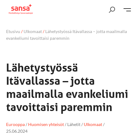
Etusivu
/
Ulkomaat
/
Lähetystyössä Itävallassa – jotta maailmalla
evankeliumi tavoittaisi paremmin
Lähetystyössä
Itävallassa – jotta
maailmalla evankeliumi
tavoittaisi paremmin
Eurooppa
/
Huomisen yhteisöt
/
Lähetit
/
Ulkomaat
/
25.06.2024