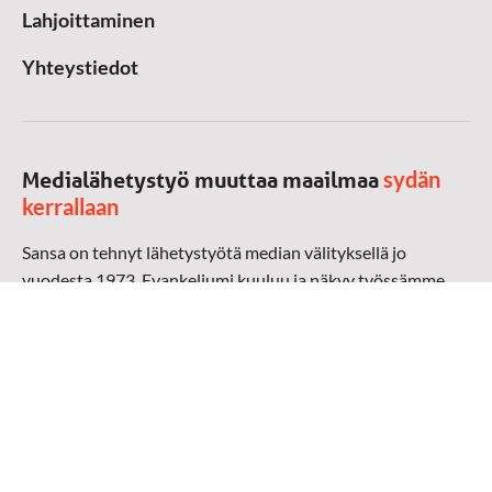
Lahjoittaminen
Yhteystiedot
sydän
Medialähetystyö muuttaa maailmaa
kerrallaan
Sansa on tehnyt lähetystyötä median välityksellä jo
vuodesta 1973. Evankeliumi kuuluu ja näkyy työssämme
radioaalloilla, televisiossa, verkossa ja sosiaalisessa
mediassa ympäri maailman. Kohtaamme ihmisen hänen
omalla kielellään, aidosti arjen keskellä.
Mediapankki
➔
Sansan materiaali
➔
Raamattu kannesta kanteen materiaali