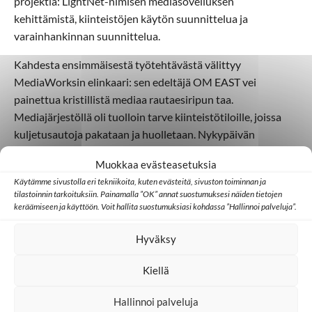
projektia: LightNet-nimisen mediasovelluksen
kehittämistä, kiinteistöjen käytön suunnittelua ja
varainhankinnan suunnittelua.
Kahdesta ensimmäisestä työtehtävästä välittyy
MediaWorksin elinkaari: sen edeltäjä OM EAST vei
painettua kristillistä mediaa rautaesiripun taa.
Mediajärjestöllä oli tuolloin tarve kiinteistötiloille, joissa
kuljetusautoja pakataan ja huolletaan. Nykypäivän
saavuttamattomien kansojen parissa digitaaliset mediat
Muokkaa evästeasetuksia
ovat puolestaan olennaisia. Tästä esimerkkinä on LightNet,
Käytämme sivustolla eri tekniikoita, kuten evästeitä, sivuston toiminnan ja
joka on suunniteltu kristillisen materiaalin jakamiseen
tilastoinnin tarkoituksiin. Painamalla ”OK” annat suostumuksesi näiden tietojen
erityisesti haastavissa ympäristöissä.
keräämiseen ja käyttöön. Voit hallita suostumuksiasi kohdassa ”Hallinnoi palveluja”.
Kehittäminen ja strateginen suunnittelu vaikuttavat Royn
Hyväksy
erikoisosaamiselta, vaikka kehittämisen kohteet
vaihtelevat. Uusi työnimikekin on varsin monipuolinen:
Kiellä
Strategic Development Coordinator for Infrastructure,
Funding and Media.
Hallinnoi palveluja