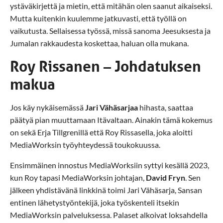
ystäväkirjettä ja mietin, että mitähän olen saanut aikaiseksi.
Mutta kuitenkin kuulemme jatkuvasti, että työllä on
vaikutusta. Sellaisessa työssä, missä sanoma Jeesuksesta ja
Jumalan rakkaudesta koskettaa, haluan olla mukana.
Roy Rissanen – Johdatuksen
makua
Jos käy nykäisemässä
Jari Vähäsarjaa
hihasta, saattaa
päätyä pian muuttamaan Itävaltaan. Ainakin tämä kokemus
on sekä Erja Tillgrenillä että Roy Rissasella, joka aloitti
MediaWorksin työyhteydessä toukokuussa.
Ensimmäinen innostus MediaWorksiin syttyi kesällä 2023,
kun Roy tapasi MediaWorksin johtajan,
David Fryn
. Sen
jälkeen yhdistävänä linkkinä toimi Jari Vähäsarja, Sansan
entinen lähetystyöntekijä, joka työskenteli itsekin
MediaWorksin palveluksessa. Palaset alkoivat loksahdella