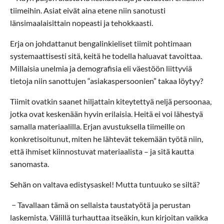
tiimeihin. Asiat eivät aina etene niin sanotusti
länsimaalaisittain nopeasti ja tehokkaasti.
Erja on johdattanut bengalinkieliset tiimit pohtimaan
systemaattisesti sitä, keitä he todella haluavat tavoittaa.
Millaisia unelmia ja demografisia eli väestöön liittyviä
tietoja niin sanottujen “asiakaspersoonien” takaa löytyy?
Tiimit ovatkin saanet hiljattain kiteytettyä neljä persoonaa,
jotka ovat keskenään hyvin erilaisia. Heitä ei voi lähestyä
samalla materiaalilla. Erjan avustuksella tiimeille on
konkretisoitunut, miten he lähtevät tekemään työtä niin,
että ihmiset kiinnostuvat materiaalista – ja sitä kautta
sanomasta.
Sehän on valtava edistysaskel! Mutta tuntuuko se siltä?
− Tavallaan tämä on sellaista taustatyötä ja perustan
laskemista. Välillä turhauttaa itseäkin, kun kirjoitan vaikka