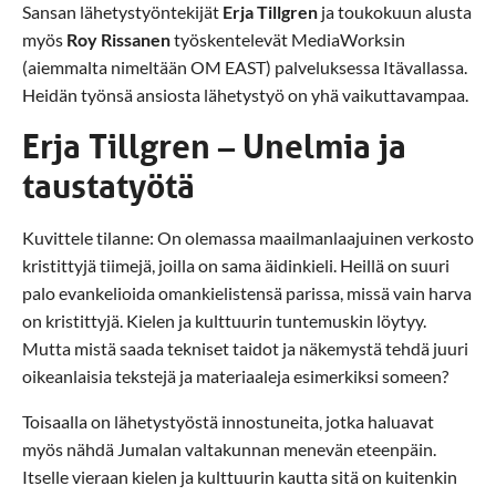
Sansan lähetystyöntekijät
Erja Tillgren
ja toukokuun alusta
myös
Roy Rissanen
työskentelevät MediaWorksin
(aiemmalta nimeltään OM EAST) palveluksessa Itävallassa.
Heidän työnsä ansiosta lähetystyö on yhä vaikuttavampaa.
Erja Tillgren – Unelmia ja
taustatyötä
Kuvittele tilanne: On olemassa maailmanlaajuinen verkosto
kristittyjä tiimejä, joilla on sama äidinkieli. Heillä on suuri
palo evankelioida omankielistensä parissa, missä vain harva
on kristittyjä. Kielen ja kulttuurin tuntemuskin löytyy.
Mutta mistä saada tekniset taidot ja näkemystä tehdä juuri
oikeanlaisia tekstejä ja materiaaleja esimerkiksi someen?
Toisaalla on lähetystyöstä innostuneita, jotka haluavat
myös nähdä Jumalan valtakunnan menevän eteenpäin.
Itselle vieraan kielen ja kulttuurin kautta sitä on kuitenkin