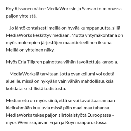
Roy Rissanen näkee MediaWorksin ja Sansan toiminnassa
paljon yhteistä.
− Jo lähtökohtaisesti meillä on hyvää kumppanuutta, sillä
MediaWorks keskittyy mediaan. Mutta yhtymäkohtana on
myös molempien järjestöjen maantieteellinen ikkuna.
Meillä on yhteinen näky.
Myös Erja Tillgren painottaa vähän tavoitettuja kansoja.
− MediaWorksiä tarvitaan, jotta evankeliumi voi edetä
alueille, missä on nykyään vain vähän mahdollisuuksia
kohdata kristillistä todistusta.
Median etu on myös siinä, että se voi tavoittaa samaan
kieliryhmään kuuluvia missä päin maailmaa tahansa.
MediaWorks tekee paljon siirtolaistyötä Euroopassa –
myös Wienissä, aivan Erjan ja Royn naapurustossa.