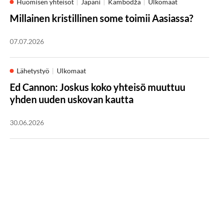
Huomisen yhteisöt
Japani
Kambodža
Ulkomaat
Millainen kristillinen some toimii Aasiassa?
07.07.2026
Lähetystyö
Ulkomaat
Ed Cannon: Joskus koko yhteisö muuttuu
yhden uuden uskovan kautta
30.06.2026