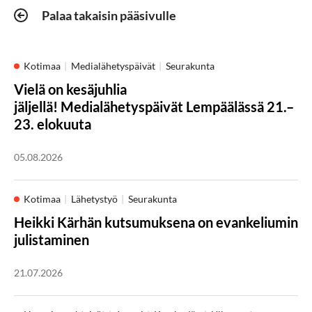
Palaa takaisin pääsivulle
Kotimaa
Medialähetyspäivät
Seurakunta
Vielä on kesäjuhlia
jäljellä! Medialähetyspäivät Lempäälässä 21.–
23. elokuuta
05.08.2026
Kotimaa
Lähetystyö
Seurakunta
Heikki Kärhän kutsumuksena on evankeliumin
julistaminen
21.07.2026