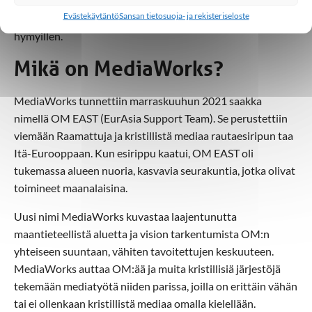
Evästekäytäntö
Sansan tietosuoja- ja rekisteriseloste
− Omin sanoin siis strateginen säätäjä, kiteyttää Roy
hymyillen.
Mikä on MediaWorks?
MediaWorks tunnettiin marraskuuhun 2021 saakka
nimellä OM EAST (EurAsia Support Team). Se perustettiin
viemään Raamattuja ja kristillistä mediaa rautaesiripun taa
Itä-Eurooppaan. Kun esirippu kaatui, OM EAST oli
tukemassa alueen nuoria, kasvavia seurakuntia, jotka olivat
toimineet maanalaisina.
Uusi nimi MediaWorks kuvastaa laajentunutta
maantieteellistä aluetta ja vision tarkentumista OM:n
yhteiseen suuntaan, vähiten tavoitettujen keskuuteen.
MediaWorks auttaa OM:ää ja muita kristillisiä järjestöjä
tekemään mediatyötä niiden parissa, joilla on erittäin vähän
tai ei ollenkaan kristillistä mediaa omalla kielellään.