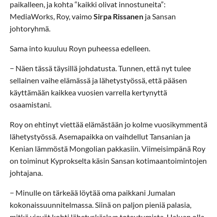
paikalleen, ja kohta “kaikki olivat innostuneita”:
MediaWorks, Roy, vaimo
Sirpa Rissanen
ja Sansan
johtoryhmä.
Sama into kuuluu Royn puheessa edelleen.
− Näen tässä täysillä johdatusta. Tunnen, että nyt tulee
sellainen vaihe elämässä ja lähetystyössä, että pääsen
käyttämään kaikkea vuosien varrella kertynyttä
osaamistani.
Roy on ehtinyt viettää elämästään jo kolme vuosikymmentä
lähetystyössä. Asemapaikka on vaihdellut Tansanian ja
Kenian lämmöstä Mongolian pakkasiin. Viimeisimpänä Roy
on toiminut Kyprokselta käsin Sansan kotimaantoimintojen
johtajana.
− Minulle on tärkeää löytää oma paikkani Jumalan
kokonaissuunnitelmassa. Siinä on paljon pieniä palasia,
mitkä vievät kohti lähetyskäskyn toteutumista. Haluan olla