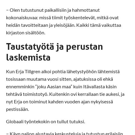
− Olen tutustunut paikallisiin ja hahmottanut
kokonaiskuvaa: missä tiimit työskentelevät, mitkä ovat
heidän tavoitteitaan ja yleisöjään. Kaikki tämä vaikuttaa
kirjaston sisältöön.
Taustatyötä ja perustan
laskemista
Kun Erja Tillgren alkoi pohtia lähetystyöhön lähtemistä
tosissaan muutama vuosi sitten, ajatuksissa oli ehkä
ennemminkin “joku Aasian maa” kuin Itävallasta käsin
tehtävä toimistotyö. Kuitenkin ovi kerrallaan tie aukesi, ja
nyt Erja on toiminut kahden vuoden ajan nykyisessä
pestissään.
Globaali työntekokin on tullut tutuksi.
− Käyn paljon alustavia keskusteluja ja tutustun erilaisiin