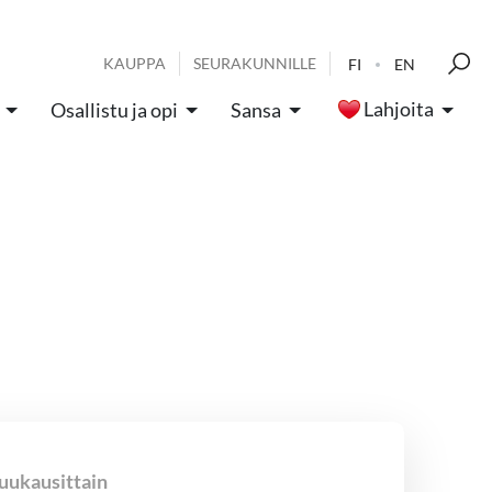
KAUPPA
SEURAKUNNILLE
FI
EN
Lahjoita
Osallistu ja opi
Sansa
uukausittain