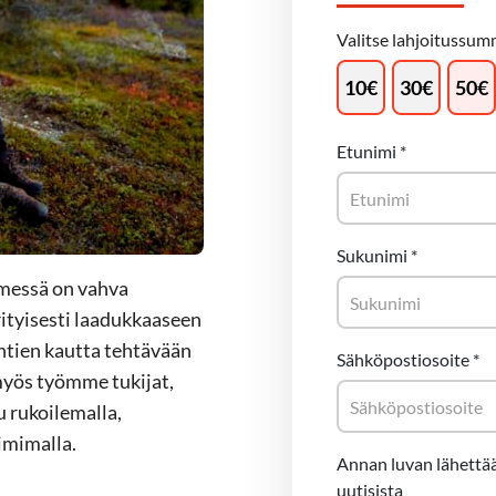
Valitse lahjoitussumm
10
€
30
€
50
€
Etunimi
*
Sukunimi
*
imessä on vahva
ityisesti laadukkaaseen
ntien kautta tehtävään
Sähköpostiosoite
*
myös työmme tukijat,
u rukoilemalla,
imimalla.
Annan luvan lähettää
uutisista