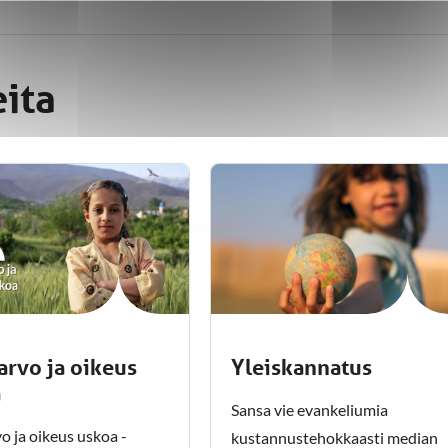
eita
arvo ja oikeus
Yleiskannatus
a
Sansa vie evankeliumia
o ja oikeus uskoa -
kustannustehokkaasti median