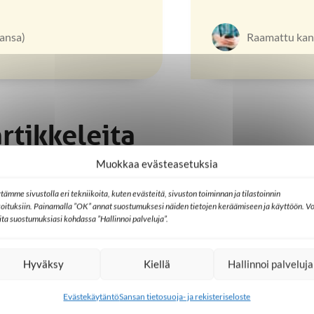
ansa)
Raamattu kann
artikkeleita
Muokkaa evästeasetuksia
tämme sivustolla eri tekniikoita, kuten evästeitä, sivuston toiminnan ja tilastoinnin
koituksiin. Painamalla ”OK” annat suostumuksesi näiden tietojen keräämiseen ja käyttöön. Vo
a
Lähetystyö
Seurakunta
Kotimaa
Sri Lanka
lita suostumuksiasi kohdassa ”Hallinnoi palveluja”.
 Kärhän kutsumuksena
Paulus polkee hyvää Sri
nkeliumin julistaminen
Lankaan
Hyväksy
Kiellä
Hallinnoi palveluja
24.6.2026
Evästekäytäntö
Sansan tietosuoja- ja rekisteriseloste