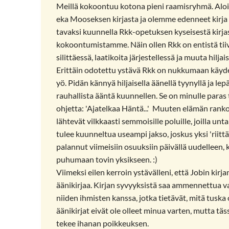
Meillä kokoontuu kotona pieni raamisryhmä. Alo
eka Mooseksen kirjasta ja olemme edenneet kirja k
tavaksi kuunnella Rkk-opetuksen kyseisestä kirja
kokoontumistamme. Näin ollen Rkk on entistä tii
silittäessä, laatikoita järjestellessä ja muuta hilj
Erittäin odotettu ystävä Rkk on nukkumaan käydess
yö. Pidän kännyä hiljaisella äänellä tyynyllä ja 
rauhallista ääntä kuunnellen. Se on minulle para
ohjetta: 'Ajatelkaa Häntä...' Muuten elämän ranko
lähtevät vilkkaasti semmoisille poluille, joilla un
tulee kuunneltua useampi jakso, joskus yksi 'riitt
palannut viimeisiin osuuksiin päivällä uudelleen,
puhumaan tovin yksikseen. :)
Viimeksi eilen kerroin ystävälleni, että Jobin kirj
äänikirjaa. Kirjan syvyyksistä saa ammennettua v
niiden ihmisten kanssa, jotka tietävät, mitä tuska
äänikirjat eivät ole olleet minua varten, mutta t
tekee ihanan poikkeuksen.