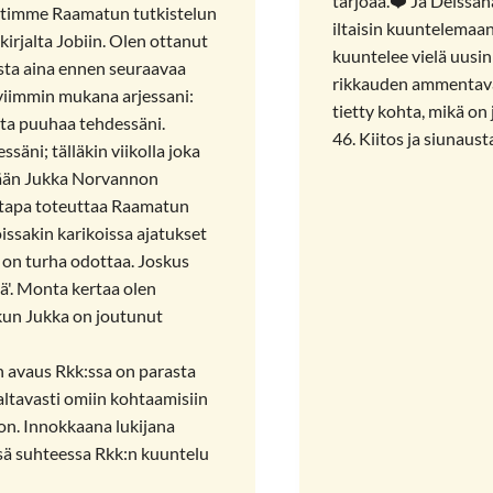
tarjoaa.❤️ Ja Deissä
itimme Raamatun tutkistelun
iltaisin kuuntelemaa
irjalta Jobiin. Olen ottanut
kuuntelee vielä uusi
sta aina ennen seuraavaa
rikkauden ammentavaa
viimmin mukana arjessani:
tietty kohta, mikä on
aista puuhaa tehdessäni.
46. Kiitos ja siunausta 
äni; tälläkin viikolla joka
lepään Jukka Norvannon
s tapa toteuttaa Raamatun
issakin karikoissa ajatukset
ta on turha odottaa. Joskus
ää'. Monta kertaa olen
 kun Jukka on joutunut
an avaus Rkk:ssa on parasta
altavasti omiin kohtaamisiin
 on. Innokkaana lukijana
ässä suhteessa Rkk:n kuuntelu