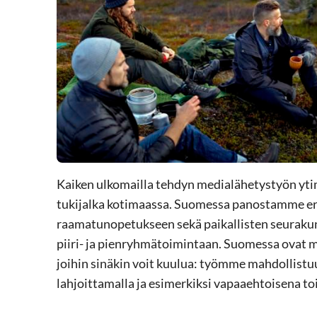
Kaiken ulkomailla tehdyn medialähetystyön yt
tukijalka kotimaassa. Suomessa panostamme er
raamatunopetukseen sekä paikallisten seuraku
piiri- ja pienryhmätoimintaan. Suomessa ovat 
joihin sinäkin voit kuulua: työmme mahdollistu
lahjoittamalla ja esimerkiksi vapaaehtoisena to