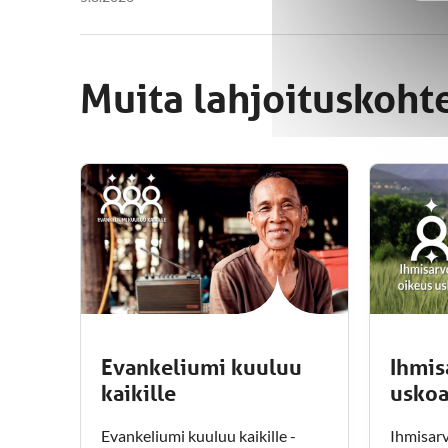
Muita lahjoituskoht
Evankeliumi kuuluu
Ihmis
kaikille
usko
Evankeliumi kuuluu kaikille -
Ihmisarv