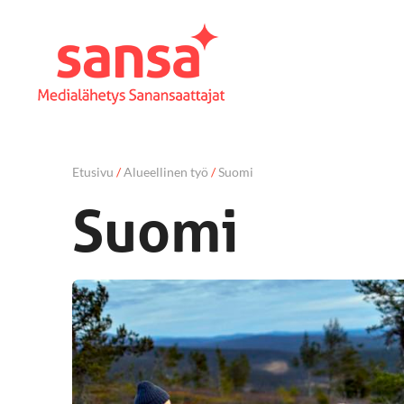
Etusivu
/
Alueellinen työ
/
Suomi
Suomi