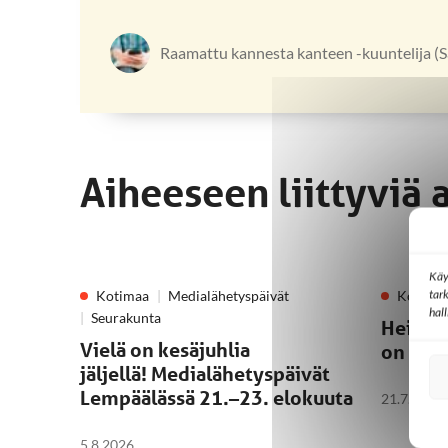
Raamattu kannesta kanteen -kuuntelija (S
Aiheeseen liittyviä 
Käy
tar
Kotimaa
Medialähetyspäivät
Kotima
hal
Seurakunta
Heikki
Vielä on kesäjuhlia
on eva
jäljellä! Medialähetyspäivät
Lempäälässä 21.–23. elokuuta
21.7.2026
5.8.2026