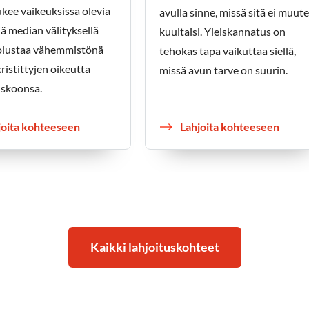
kee vaikeuksissa olevia
avulla sinne, missä sitä ei muut
yjä median välityksellä
kuultaisi. Yleiskannatus on
olustaa vähemmistönä
tehokas tapa vaikuttaa siellä,
kristittyjen oikeutta
missä avun tarve on suurin.
skoonsa.
joita kohteeseen
Lahjoita kohteeseen
Kaikki lahjoituskohteet