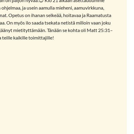
hän on paljon hyvää.😊 Klo 21 aikaan asettaudumme
n ohjelmaa, ja usein aamulla mieheni, aamuvirkkuna,
nnat. Opetus on ihanan selkeää, hoitavaa ja Raamatusta
. On myös ilo saada tsekata netistä milloin vaan joku
 jäänyt mietityttämään. Tänään se kohta oli Matt 25:31–
teille kaikille toimittajille!