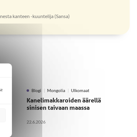
esta kanteen -kuuntelija (Sansa)
it
Blogi
Mongolia
Ulkomaat
Kanelimakkaroiden äärellä
sinisen taivaan maassa
22.6.2026