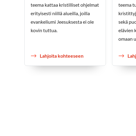
teema kattaa kristilliset ohjelmat
teema tu
erityisesti niillä alueilla, joilla
kristitt
evankeliumi Jeesuksesta ei ole
sekä pu
kovin tuttua.
elävien 
omaan u
Lahjoita kohteeseen
Lah