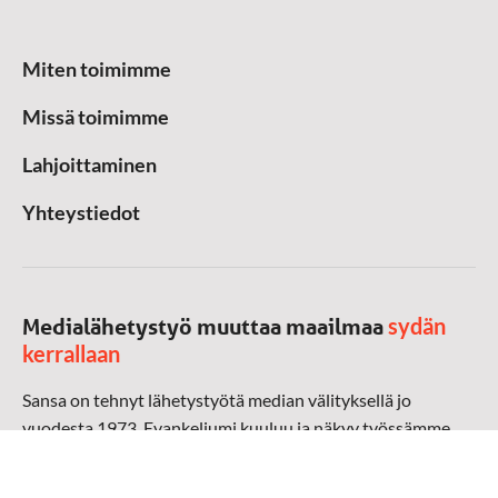
Miten toimimme
Missä toimimme
Lahjoittaminen
Yhteystiedot
sydän
Medialähetystyö muuttaa maailmaa
kerrallaan
Sansa on tehnyt lähetystyötä median välityksellä jo
vuodesta 1973. Evankeliumi kuuluu ja näkyy työssämme
radioaalloilla, televisiossa, verkossa ja sosiaalisessa
mediassa ympäri maailman. Kohtaamme ihmisen hänen