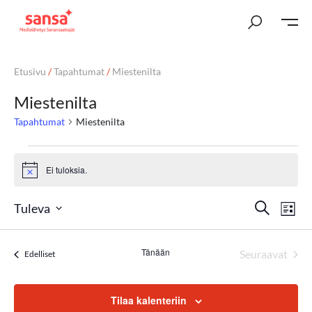
Etusivu
/
Tapahtumat
/
Miestenilta
Miestenilta
Tapahtumat
Miestenilta
Ei tuloksia.
Notice
T
Ta
Etsi
Tuleva
Lista
Vi
Valitse
a
päivä.
Nav
Tänään
p
Seuraavat
Tapahtumat
Edelliset
Tapahtum
a
Tilaa kalenteriin
h