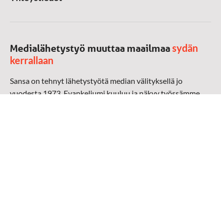
sydän
Medialähetystyö muuttaa maailmaa
kerrallaan
Sansa on tehnyt lähetystyötä median välityksellä jo
vuodesta 1973. Evankeliumi kuuluu ja näkyy työssämme
radioaalloilla, televisiossa, verkossa ja sosiaalisessa
mediassa ympäri maailman. Kohtaamme ihmisen hänen
omalla kielellään, aidosti arjen keskellä.
Mediapankki
➔
Sansan materiaali
➔
Raamattu kannesta kanteen materiaali
➔
Toivoa naisille materiaali