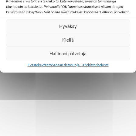
o
Käytämme sivustolla eri tekniikoita, kuten evästeitä, sivuston toiminnan ja
tilastoinnin tarkoituksiin. Painamalla ”OK” annat suostumuksesi näiden tietojen
i
keräämiseen ja käyttöön. Voit hallita suostumuksiasi kohdassa ”Hallinnoi palveluja”.
n
Hyväksy
t
Kiellä
i
Hallinnoi palveluja
Evästekäytäntö
Sansan tietosuoja- ja rekisteriseloste