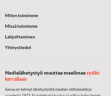
Miten toimimme
Missä toimimme
Lahjoittaminen
Yhteystiedot
sydän
Medialähetystyö muuttaa maailmaa
kerrallaan
Sansa on tehnyt lähetystyötä median välityksellä jo
vuodesta 1973. Evankeliumi kuuluu ja näkyy työssämme
radioaalloilla, televisiossa, verkossa ja sosiaalisessa
mediassa ympäri maailman. Kohtaamme ihmisen hänen