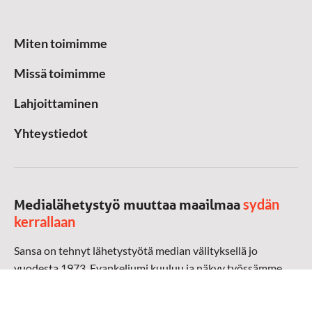
Miten toimimme
Missä toimimme
Lahjoittaminen
Yhteystiedot
sydän
Medialähetystyö muuttaa maailmaa
kerrallaan
Sansa on tehnyt lähetystyötä median välityksellä jo
vuodesta 1973. Evankeliumi kuuluu ja näkyy työssämme
radioaalloilla, televisiossa, verkossa ja sosiaalisessa
mediassa ympäri maailman. Kohtaamme ihmisen hänen