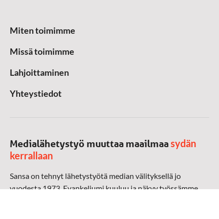
Miten toimimme
Missä toimimme
Lahjoittaminen
Yhteystiedot
sydän
Medialähetystyö muuttaa maailmaa
kerrallaan
Sansa on tehnyt lähetystyötä median välityksellä jo
vuodesta 1973. Evankeliumi kuuluu ja näkyy työssämme
radioaalloilla, televisiossa, verkossa ja sosiaalisessa
mediassa ympäri maailman. Kohtaamme ihmisen hänen