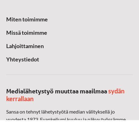
Miten toimimme
Missä toimimme
Lahjoittaminen
Yhteystiedot
sydän
Medialähetystyö muuttaa maailmaa
kerrallaan
Sansa on tehnyt lähetystyötä median välityksellä jo
vuodesta 1973. Evankeliumi kuuluu ja näkyy työssämme
radioaalloilla, televisiossa, verkossa ja sosiaalisessa
mediassa ympäri maailman. Kohtaamme ihmisen hänen