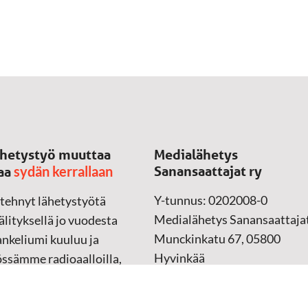
hetystyö muuttaa
Medialähetys
sydän kerrallaan
Sanansaattajat ry
aa
Y-tunnus: 0202008-0
 tehnyt lähetystyötä
Medialähetys Sanansaattajat
lityksellä jo vuodesta
Munckinkatu 67, 05800
nkeliumi kuuluu ja
Hyvinkää
össämme radioaalloilla,
ssa, verkossa ja
➔
Yhteydenottolomake
sessa mediassa ympäri