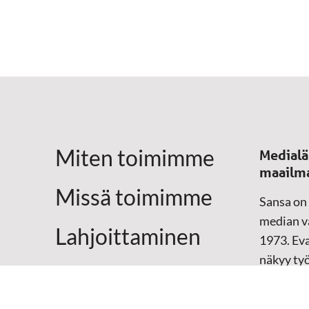
Miten toimimme
Medialä
maailm
Missä toimimme
Sansa on
median vä
Lahjoittaminen
1973. Eva
näkyy ty
Yhteystiedot
televisio
sosiaali