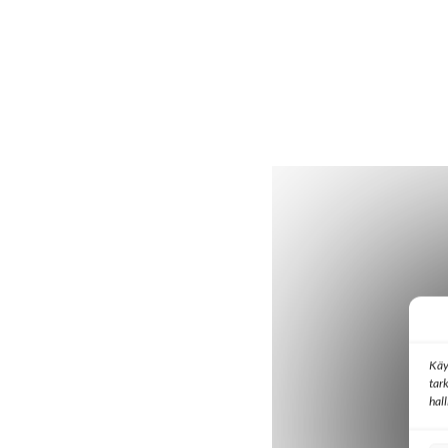
Käy
tar
hal