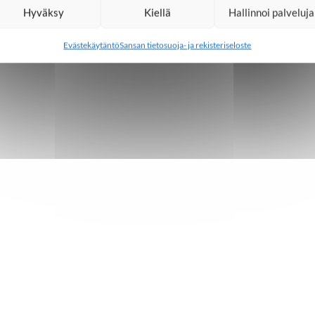
Hyväksy
Kiellä
Hallinnoi palveluja
Evästekäytäntö
Sansan tietosuoja- ja rekisteriseloste