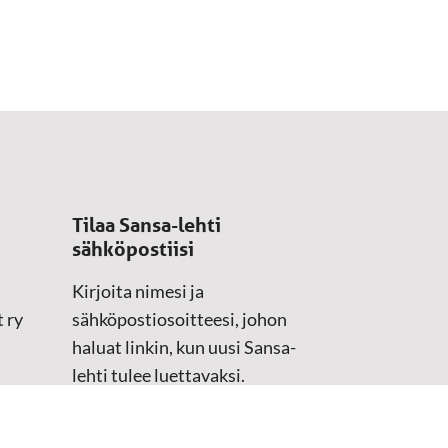
Tilaa Sansa-lehti
sähköpostiisi
Kirjoita nimesi ja
 ry
sähköpostiosoitteesi, johon
haluat linkin, kun uusi Sansa-
lehti tulee luettavaksi.
Tilaustiedot kirjataan
asiakasteristeriimme.