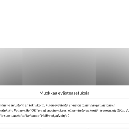
Muokkaa evästeasetuksia
tämme sivustolla eri tekniikoita, kuten evästeitä, sivuston toiminnan ja tilastoinnin
koituksiin. Painamalla ”OK” annat suostumuksesi näiden tietojen keräämiseen ja käyttöön. Vo
lita suostumuksiasi kohdassa ”Hallinnoi palveluja”.