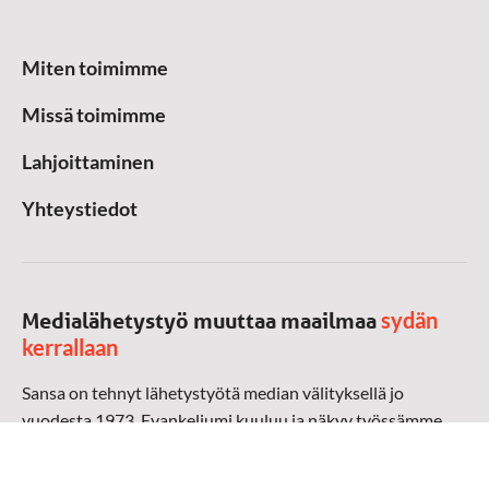
Miten toimimme
Missä toimimme
Lahjoittaminen
Yhteystiedot
sydän
Medialähetystyö muuttaa maailmaa
kerrallaan
Sansa on tehnyt lähetystyötä median välityksellä jo
vuodesta 1973. Evankeliumi kuuluu ja näkyy työssämme
radioaalloilla, televisiossa, verkossa ja sosiaalisessa
mediassa ympäri maailman. Kohtaamme ihmisen hänen