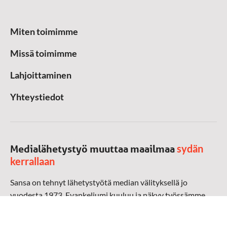
Miten toimimme
Missä toimimme
Lahjoittaminen
Yhteystiedot
sydän
Medialähetystyö muuttaa maailmaa
kerrallaan
Sansa on tehnyt lähetystyötä median välityksellä jo
vuodesta 1973. Evankeliumi kuuluu ja näkyy työssämme
radioaalloilla, televisiossa, verkossa ja sosiaalisessa
mediassa ympäri maailman. Kohtaamme ihmisen hänen