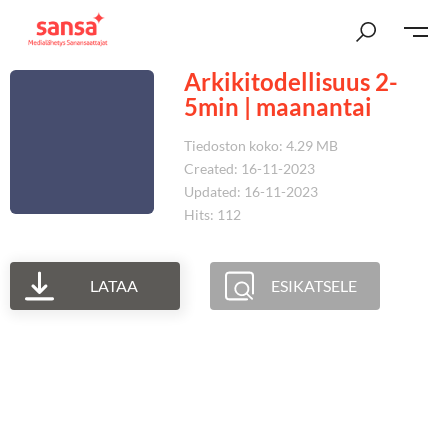
Arkikitodellisuus 2-
5min | maanantai
Tiedoston koko: 4.29 MB
Created: 16-11-2023
Updated: 16-11-2023
Hits: 112
LATAA
ESIKATSELE