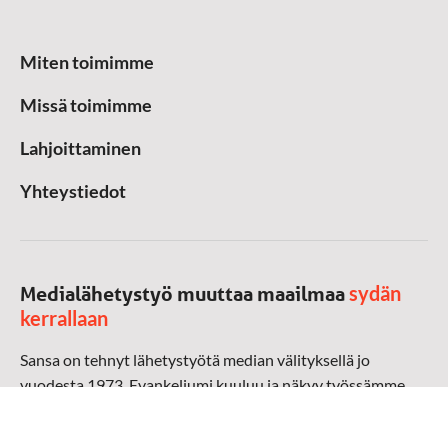
Miten toimimme
Missä toimimme
Lahjoittaminen
Yhteystiedot
sydän
Medialähetystyö muuttaa maailmaa
kerrallaan
Sansa on tehnyt lähetystyötä median välityksellä jo
vuodesta 1973. Evankeliumi kuuluu ja näkyy työssämme
radioaalloilla, televisiossa, verkossa ja sosiaalisessa
mediassa ympäri maailman. Kohtaamme ihmisen hänen