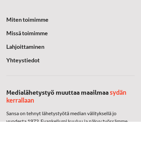
Miten toimimme
Missä toimimme
Lahjoittaminen
Yhteystiedot
sydän
Medialähetystyö muuttaa maailmaa
kerrallaan
Sansa on tehnyt lähetystyötä median välityksellä jo
vuodesta 1973. Evankeliumi kuuluu ja näkyy työssämme
radioaalloilla, televisiossa, verkossa ja sosiaalisessa
mediassa ympäri maailman. Kohtaamme ihmisen hänen