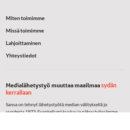
Miten toimimme
Missä toimimme
Lahjoittaminen
Yhteystiedot
sydän
Medialähetystyö muuttaa maailmaa
kerrallaan
Sansa on tehnyt lähetystyötä median välityksellä jo
vuodesta 1973. Evankeliumi kuuluu ja näkyy työssämme
radioaalloilla, televisiossa, verkossa ja sosiaalisessa
mediassa ympäri maailman. Kohtaamme ihmisen hänen