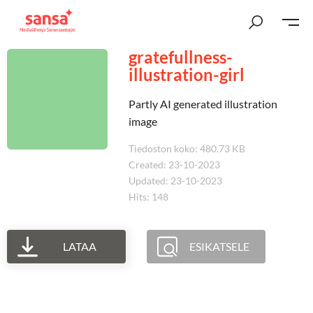
gratefullness-
illustration-girl
Partly AI generated illustration
image
Tiedoston koko: 480.73 KB
Created: 23-10-2023
Updated: 23-10-2023
Hits: 148
LATAA
ESIKATSELE