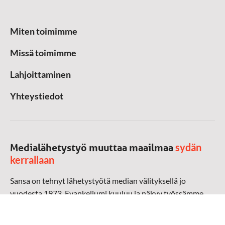
Miten toimimme
Missä toimimme
Lahjoittaminen
Yhteystiedot
sydän
Medialähetystyö muuttaa maailmaa
kerrallaan
Sansa on tehnyt lähetystyötä median välityksellä jo
vuodesta 1973. Evankeliumi kuuluu ja näkyy työssämme
radioaalloilla, televisiossa, verkossa ja sosiaalisessa
mediassa ympäri maailman. Kohtaamme ihmisen hänen