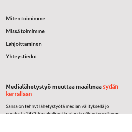
Miten toimimme
Missä toimimme
Lahjoittaminen
Yhteystiedot
sydän
Medialähetystyö muuttaa maailmaa
kerrallaan
Sansa on tehnyt lähetystyötä median välityksellä jo
vuodesta 1973. Evankeliumi kuuluu ja näkyy työssämme
radioaalloilla, televisiossa, verkossa ja sosiaalisessa
mediassa ympäri maailman. Kohtaamme ihmisen hänen