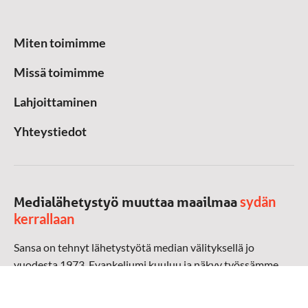
Miten toimimme
Missä toimimme
Lahjoittaminen
Yhteystiedot
sydän
Medialähetystyö muuttaa maailmaa
kerrallaan
Sansa on tehnyt lähetystyötä median välityksellä jo
vuodesta 1973. Evankeliumi kuuluu ja näkyy työssämme
radioaalloilla, televisiossa, verkossa ja sosiaalisessa
mediassa ympäri maailman. Kohtaamme ihmisen hänen