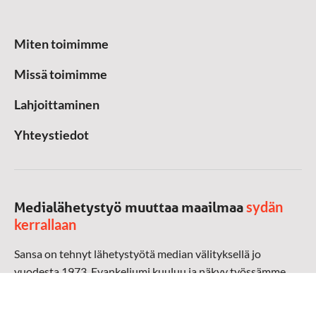
Miten toimimme
Missä toimimme
Lahjoittaminen
Yhteystiedot
sydän
Medialähetystyö muuttaa maailmaa
kerrallaan
Sansa on tehnyt lähetystyötä median välityksellä jo
vuodesta 1973. Evankeliumi kuuluu ja näkyy työssämme
radioaalloilla, televisiossa, verkossa ja sosiaalisessa
mediassa ympäri maailman. Kohtaamme ihmisen hänen