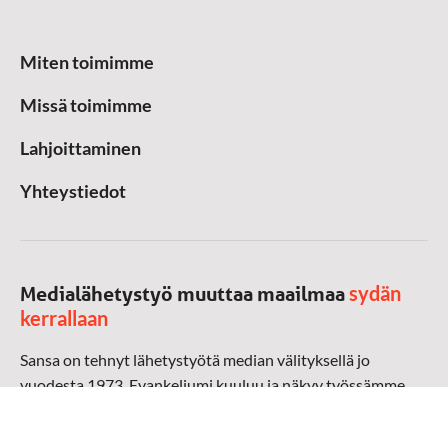
Miten toimimme
Missä toimimme
Lahjoittaminen
Yhteystiedot
sydän
Medialähetystyö muuttaa maailmaa
kerrallaan
Sansa on tehnyt lähetystyötä median välityksellä jo
vuodesta 1973. Evankeliumi kuuluu ja näkyy työssämme
radioaalloilla, televisiossa, verkossa ja sosiaalisessa
mediassa ympäri maailman. Kohtaamme ihmisen hänen