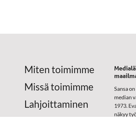
Miten toimimme
Medialä
maailm
Missä toimimme
Sansa on
median vä
Lahjoittaminen
1973. Eva
näkyy ty
Yhteystiedot
televisio
sosiaali