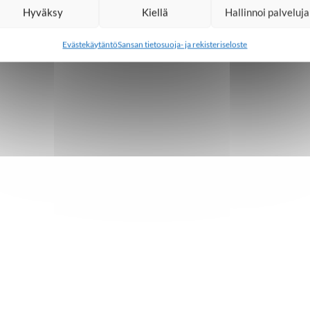
Hyväksy
Kiellä
Hallinnoi palveluja
Evästekäytäntö
Sansan tietosuoja- ja rekisteriseloste