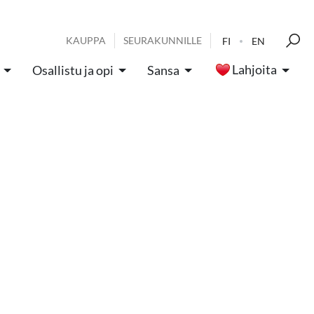
KAUPPA
SEURAKUNNILLE
FI
EN
Lahjoita
Osallistu ja opi
Sansa