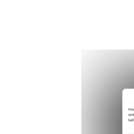
Käy
tar
hal