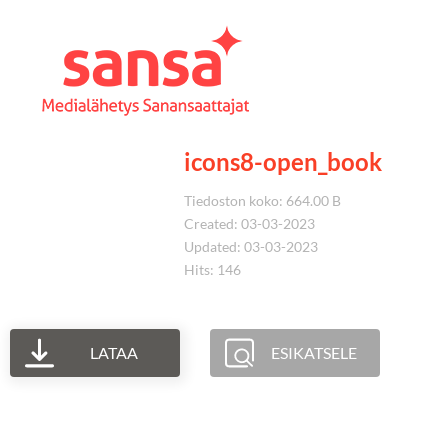
icons8-open_book
Tiedoston koko: 664.00 B
Created: 03-03-2023
Updated: 03-03-2023
Hits: 146
LATAA
ESIKATSELE