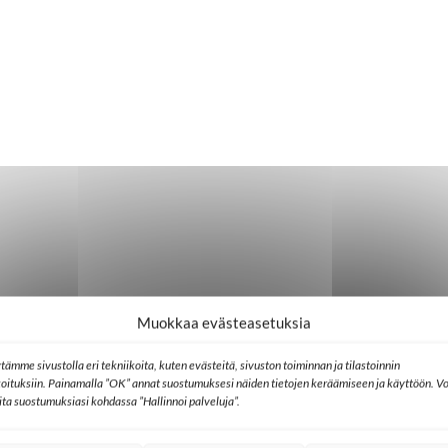
Muokkaa evästeasetuksia
tämme sivustolla eri tekniikoita, kuten evästeitä, sivuston toiminnan ja tilastoinnin
koituksiin. Painamalla ”OK” annat suostumuksesi näiden tietojen keräämiseen ja käyttöön. Vo
lita suostumuksiasi kohdassa ”Hallinnoi palveluja”.