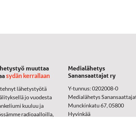
hetystyö muuttaa
Medialähetys
sydän kerrallaan
Sanansaattajat ry
aa
Y-tunnus: 0202008-0
 tehnyt lähetystyötä
Medialähetys Sanansaattajat
lityksellä jo vuodesta
Munckinkatu 67, 05800
nkeliumi kuuluu ja
Hyvinkää
össämme radioaalloilla,
ssa, verkossa ja
➔
Yhteydenottolomake
sessa mediassa ympäri