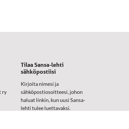
Tilaa Sansa-lehti
sähköpostiisi
Kirjoita nimesi ja
 ry
sähköpostiosoitteesi, johon
haluat linkin, kun uusi Sansa-
lehti tulee luettavaksi.
Tilaustiedot kirjataan
asiakasteristeriimme.