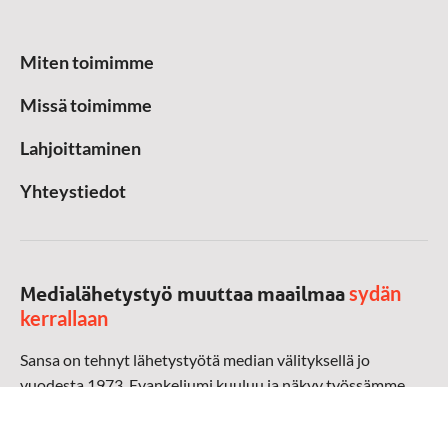
Miten toimimme
Missä toimimme
Lahjoittaminen
Yhteystiedot
sydän
Medialähetystyö muuttaa maailmaa
kerrallaan
Sansa on tehnyt lähetystyötä median välityksellä jo
vuodesta 1973. Evankeliumi kuuluu ja näkyy työssämme
radioaalloilla, televisiossa, verkossa ja sosiaalisessa
mediassa ympäri maailman. Kohtaamme ihmisen hänen