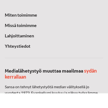
Miten toimimme
Missä toimimme
Lahjoittaminen
Yhteystiedot
sydän
Medialähetystyö muuttaa maailmaa
kerrallaan
Sansa on tehnyt lähetystyötä median välityksellä jo
vuodesta 1973. Evankeliumi kuuluu ja näkyy työssämme
radioaalloilla, televisiossa, verkossa ja sosiaalisessa
mediassa ympäri maailman. Kohtaamme ihmisen hänen