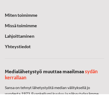
Miten toimimme
Missä toimimme
Lahjoittaminen
Yhteystiedot
sydän
Medialähetystyö muuttaa maailmaa
kerrallaan
Sansa on tehnyt lähetystyötä median välityksellä jo
vuodesta 1973. Evankeliumi kuuluu ja näkyy työssämme
radioaalloilla, televisiossa, verkossa ja sosiaalisessa
mediassa ympäri maailman. Kohtaamme ihmisen hänen