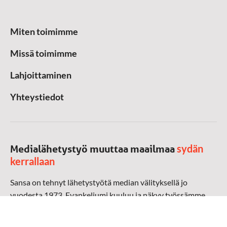
Miten toimimme
Missä toimimme
Lahjoittaminen
Yhteystiedot
sydän
Medialähetystyö muuttaa maailmaa
kerrallaan
Sansa on tehnyt lähetystyötä median välityksellä jo
vuodesta 1973. Evankeliumi kuuluu ja näkyy työssämme
radioaalloilla, televisiossa, verkossa ja sosiaalisessa
mediassa ympäri maailman. Kohtaamme ihmisen hänen