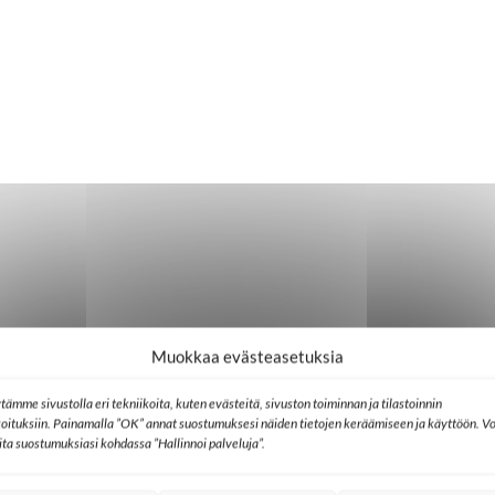
Muokkaa evästeasetuksia
tämme sivustolla eri tekniikoita, kuten evästeitä, sivuston toiminnan ja tilastoinnin
koituksiin. Painamalla ”OK” annat suostumuksesi näiden tietojen keräämiseen ja käyttöön. Vo
lita suostumuksiasi kohdassa ”Hallinnoi palveluja”.