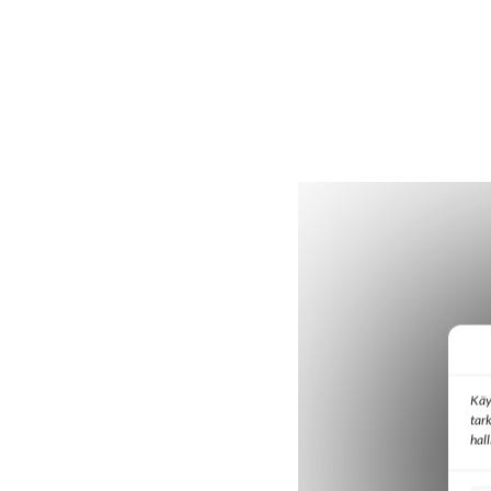
Käy
tar
hal