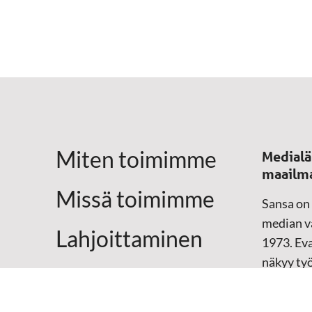
Miten toimimme
Medialä
maailm
Missä toimimme
Sansa on
median vä
Lahjoittaminen
1973. Eva
näkyy ty
Yhteystiedot
televisio
sosiaali