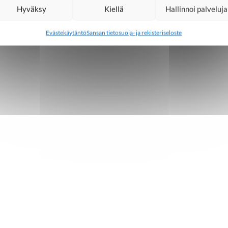
Hyväksy
Kiellä
Hallinnoi palveluja
Evästekäytäntö
Sansan tietosuoja- ja rekisteriseloste