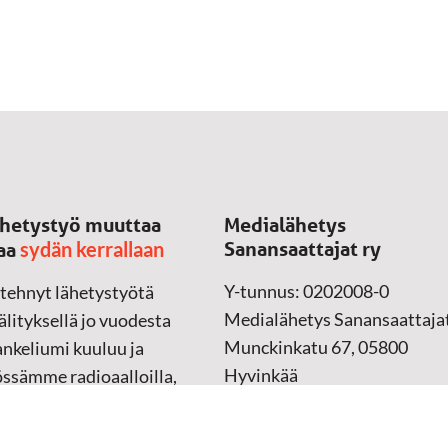
hetystyö muuttaa
Medialähetys
sydän kerrallaan
Sanansaattajat ry
aa
Y-tunnus: 0202008-0
 tehnyt lähetystyötä
Medialähetys Sanansaattajat
lityksellä jo vuodesta
Munckinkatu 67, 05800
nkeliumi kuuluu ja
Hyvinkää
össämme radioaalloilla,
ssa, verkossa ja
➔
Yhteydenottolomake
sessa mediassa ympäri