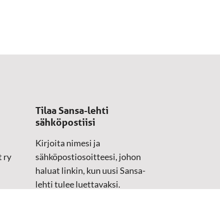
Tilaa Sansa-lehti
sähköpostiisi
Kirjoita nimesi ja
 ry
sähköpostiosoitteesi, johon
haluat linkin, kun uusi Sansa-
lehti tulee luettavaksi.
Tilaustiedot kirjataan
asiakasteristeriimme.