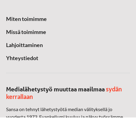
Miten toimimme
Missä toimimme
Lahjoittaminen
Yhteystiedot
sydän
Medialähetystyö muuttaa maailmaa
kerrallaan
Sansa on tehnyt lähetystyötä median välityksellä jo
vuodesta 1973. Evankeliumi kuuluu ja näkyy työssämme
radioaalloilla, televisiossa, verkossa ja sosiaalisessa
mediassa ympäri maailman. Kohtaamme ihmisen hänen