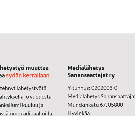
hetystyö muuttaa
Medialähetys
sydän kerrallaan
Sanansaattajat ry
aa
Y-tunnus: 0202008-0
 tehnyt lähetystyötä
Medialähetys Sanansaattajat
lityksellä jo vuodesta
Munckinkatu 67, 05800
nkeliumi kuuluu ja
Hyvinkää
össämme radioaalloilla,
ssa, verkossa ja
➔
Yhteydenottolomake
sessa mediassa ympäri