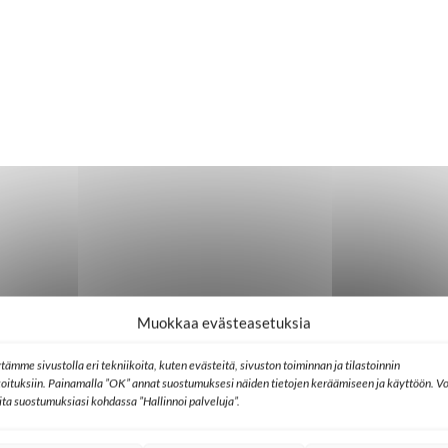
Muokkaa evästeasetuksia
tämme sivustolla eri tekniikoita, kuten evästeitä, sivuston toiminnan ja tilastoinnin
koituksiin. Painamalla ”OK” annat suostumuksesi näiden tietojen keräämiseen ja käyttöön. Vo
lita suostumuksiasi kohdassa ”Hallinnoi palveluja”.