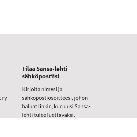
Tilaa Sansa-lehti
sähköpostiisi
Kirjoita nimesi ja
 ry
sähköpostiosoitteesi, johon
haluat linkin, kun uusi Sansa-
lehti tulee luettavaksi.
Tilaustiedot kirjataan
asiakasteristeriimme.