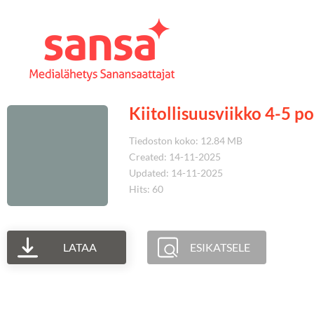
Kiitollisuusviikko 4-5 p
Tiedoston koko: 12.84 MB
Created: 14-11-2025
Updated: 14-11-2025
Hits: 60
LATAA
ESIKATSELE