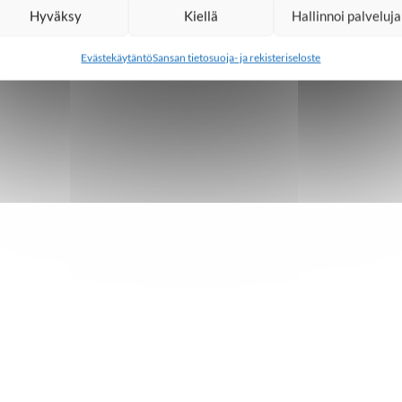
Hyväksy
Kiellä
Hallinnoi palveluja
Evästekäytäntö
Sansan tietosuoja- ja rekisteriseloste