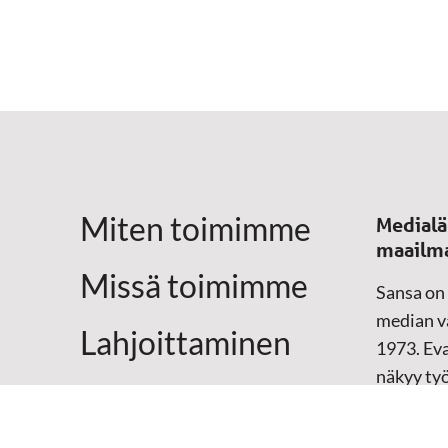
Miten toimimme
Medialä
maailm
Missä toimimme
Sansa on
median vä
Lahjoittaminen
1973. Eva
näkyy ty
Yhteystiedot
televisio
sosiaali