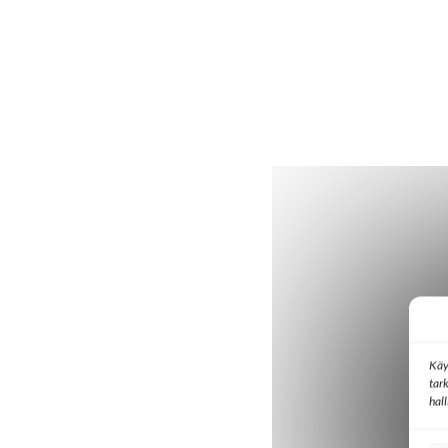
Käy
tar
hal