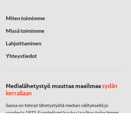
Miten toimimme
Missä toimimme
Lahjoittaminen
Yhteystiedot
sydän
Medialähetystyö muuttaa maailmaa
kerrallaan
Sansa on tehnyt lähetystyötä median välityksellä jo
vuodesta 1973. Evankeliumi kuuluu ja näkyy työssämme
radioaalloilla, televisiossa, verkossa ja sosiaalisessa
mediassa ympäri maailman. Kohtaamme ihmisen hänen